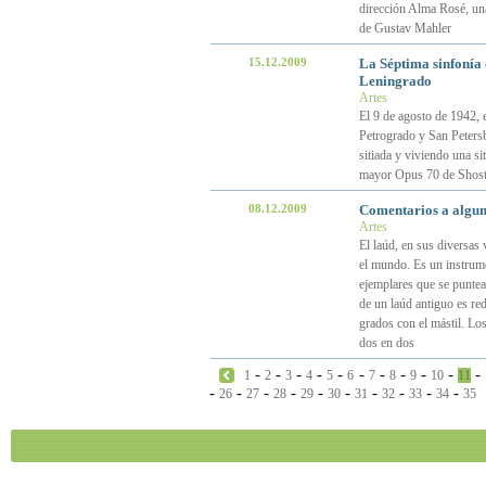
dirección Alma Rosé, una 
de Gustav Mahler
15.12.2009
La Séptima sinfonía d
Leningrado
Artes
El 9 de agosto de 1942, 
Petrogrado y San Peters
sitiada y viviendo una si
mayor Opus 70 de Shosta
08.12.2009
Comentarios a algun
Artes
El laúd, en sus diversas
el mundo. Es un instrume
ejemplares que se puntea
de un laúd antiguo es re
grados con el mástil. Lo
dos en dos
-
-
-
-
-
-
-
-
-
-
-
1
2
3
4
5
6
7
8
9
10
11
-
-
-
-
-
-
-
-
-
-
26
27
28
29
30
31
32
33
34
35