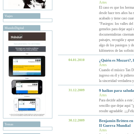
Artes
El caso es que los herma
desde hace tres años ha 
Viajes
acabado y tiene casi cuar
“Pasiegos: los valles del
MundoDigital
gemelos para dejar aquí 
documentalistas cinematog
paisajes, recogida y apu
algo de los pasiegos y de
kilómetros de las sofisti
04.01.2010
¿Quién es Mozart?, l
Artes
Cuando el músico Tan Du
ingreso en él y le pidie
la sinceridad verdadera 
31.12.2009
9 haikus para saluda
Artes
Para decirle adiós a este
sencillo que dejar aquí “
resulte agradable. ¡¡¡Fel
30.12.2009
Benjamin Britten en 
Temas
II Guerra Mundial
Artes