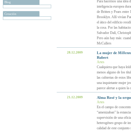
Para hacernos una idea de
Blog
inteligencia europea dur
de Britten y Pears entre
Creación
Brooklyn. Allí vivían Pa
el ático del edificio re
la cosa. Por las habitac
Salvador Dalí, Christop
Pero aún hay más: cuand
McCullers
28.12.2009
La mujer de
Millen
Rubert
Artes
Cualquiera que haya leíd
menos alguno de los títu
las cubiertas de estos li
una inquietante mujer jo
parece alertar a quien la 
21.12.2009
Alma Rosé y la orqu
Artes
En el campo de concentr
“amenizaban” la estancia
supervisión de una ofici
heterogéneo grupo de ins
calidad de este conjunto