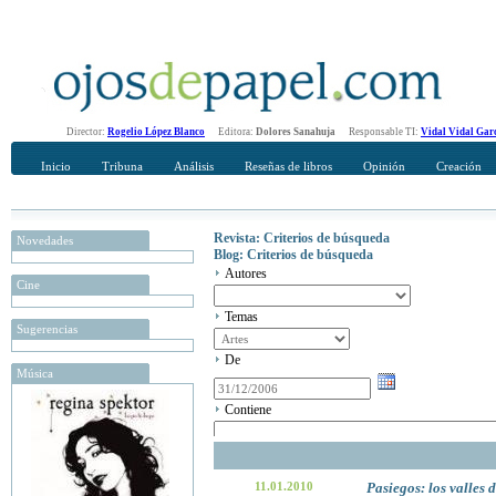
Director:
Rogelio López Blanco
Editora:
Dolores Sanahuja
Responsable TI:
Vidal Vidal Gar
Inicio
Tribuna
Análisis
Reseñas de libros
Opinión
Creación
Revista: Criterios de búsqueda
Novedades
Blog: Criterios de búsqueda
Autores
Cine
Temas
Sugerencias
De
Música
Contiene
11.01.2010
Pasiegos: los valles d