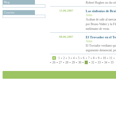
Blog
Robert Hughes no da crédi
13.06.2007
Las sinfonías de Br
Creación
Artes
Acaban de salir al merca
por Bruno Walter y la Fi
melómano de veras.
08.06.2007
El Trovador en el Te
Artes
El Trovador verdiano que
argumento demencial, per
-
-
-
-
-
-
-
-
-
-
-
1
2
3
4
5
6
7
8
9
10
11
-
-
-
-
-
-
-
-
-
-
26
27
28
29
30
31
32
33
34
35