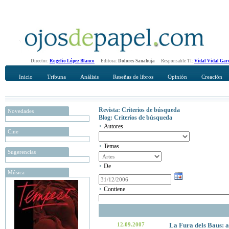
Director:
Rogelio López Blanco
Editora:
Dolores Sanahuja
Responsable TI:
Vidal Vidal Gar
Inicio
Tribuna
Análisis
Reseñas de libros
Opinión
Creación
Revista: Criterios de búsqueda
Novedades
Blog: Criterios de búsqueda
Autores
Cine
Temas
Sugerencias
De
Música
Contiene
12.09.2007
La Fura dels Baus: a