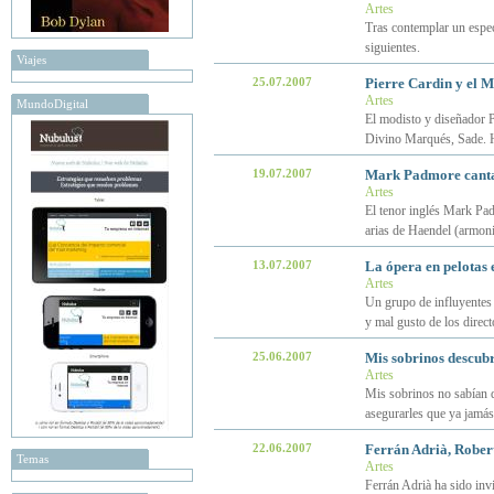
Artes
Tras contemplar un espec
siguientes.
Viajes
25.07.2007
Pierre Cardin y el M
Artes
MundoDigital
El modisto y diseñador Pi
Divino Marqués, Sade. Ha
19.07.2007
Mark Padmore cant
Artes
El tenor inglés Mark Pad
arias de Haendel (armoni
13.07.2007
La ópera en pelotas 
Artes
Un grupo de influyentes 
y mal gusto de los direct
25.06.2007
Mis sobrinos descub
Artes
Mis sobrinos no sabían 
asegurarles que ya jamás
22.06.2007
Ferrán Adrià, Rober
Temas
Artes
Ferrán Adrià ha sido inv