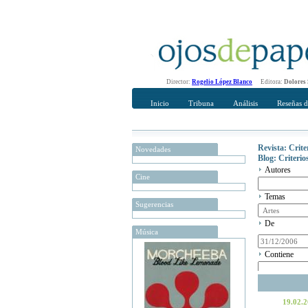
Director:
Rogelio López Blanco
Editora:
Dolores
Inicio
Tribuna
Análisis
Reseñas d
Revista: Crit
Novedades
Blog: Criteri
Autores
Cine
Temas
Sugerencias
De
Música
Contiene
19.02.