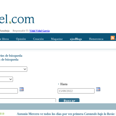
 Sanahuja
Responsable TI:
Vidal Vidal Garcia
e libros
Opinión
Creación
Magazine
ojosBlogs
Hemeroteca
r
erios de búsqueda
os de búsqueda
Hasta
2010
Antonio Mercero ve todos los días por vez primera
Cantando bajo la lluvia
: