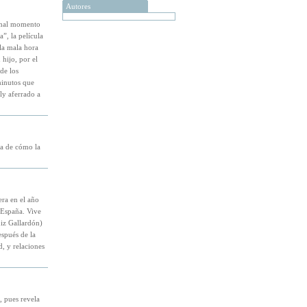
Autores
 mal momento
”, la película
 la mala hora
hijo, por el
de los
minutos que
ly aferrado a
ra de cómo la
ra en el año
 España. Vive
uiz Gallardón)
espués de la
, y relaciones
 pues revela