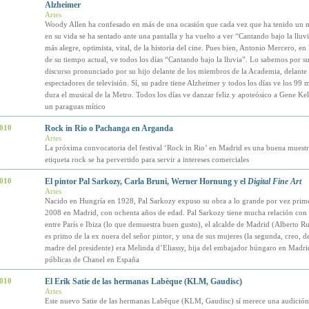
Alzheimer
Artes
Woody Allen ha confesado en más de una ocasión que cada vez que ha tenido un
en su vida se ha sentado ante una pantalla y ha vuelto a ver “Cantando bajo la lluvia
más alegre, optimista, vital, de la historia del cine. Pues bien, Antonio Mercero, en
de su tiempo actual, ve todos los días “Cantando bajo la lluvia”. Lo sabemos por su 
discurso pronunciado por su hijo delante de los miembros de la Academia, delante 
espectadores de televisión. Sí, su padre tiene Alzheimer y todos los días ve los 99 
dura el musical de la Metro. Todos los días ve danzar feliz y apoteósico a Gene Kel
un paraguas mítico
2010
Rock in Rio o Pachanga en Arganda
Artes
La próxima convocatoria del festival ‘Rock in Rio’ en Madrid es una buena muest
etiqueta rock se ha pervertido para servir a intereses comerciales
2010
El pintor Pal Sarkozy, Carla Bruni, Werner Hornung y el
Digital Fine Art
Artes
Nacido en Hungría en 1928, Pal Sarkozy expuso su obra a lo grande por vez prime
2008 en Madrid, con ochenta años de edad. Pal Sarkozy tiene mucha relación con
entre París e Ibiza (lo que demuestra buen gusto), el alcalde de Madrid (Alberto R
es primo de la ex nuera del señor pintor, y una de sus mujeres (la segunda, creo, d
madre del presidente) era Melinda d’Eliassy, hija del embajador húngaro en Madrid
públicas de Chanel en España
2010
El Erik Satie de las hermanas Labèque (KLM, Gaudisc)
Artes
Este nuevo Satie de las hermanas Labêque (KLM, Gaudisc) sí merece una audición,