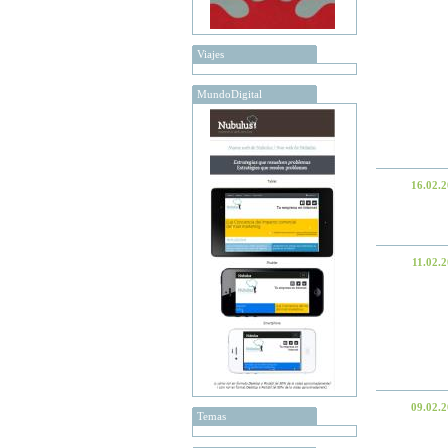
Viajes
MundoDigital
16.02.
11.02.
09.02.
Temas