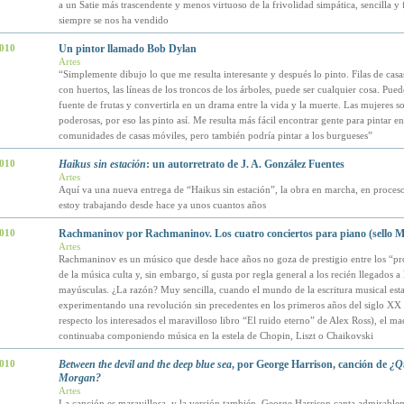
a un Satie más trascendente y menos virtuoso de la frivolidad simpática, sencilla y 
siempre se nos ha vendido
2010
Un pintor llamado Bob Dylan
Artes
“Simplemente dibujo lo que me resulta interesante y después lo pinto. Filas de casa
con huertos, las líneas de los troncos de los árboles, puede ser cualquier cosa. Pue
fuente de frutas y convertirla en un drama entre la vida y la muerte. Las mujeres s
poderosas, por eso las pinto así. Me resulta más fácil encontrar gente para pintar ent
comunidades de casas móviles, pero también podría pintar a los burgueses”
2010
Haikus sin estación
: un autorretrato de J. A. González Fuentes
Artes
Aquí va una nueva entrega de “Haikus sin estación”, la obra en marcha, en proceso
estoy trabajando desde hace ya unos cuantos años
2010
Rachmaninov por Rachmaninov. Los cuatro conciertos para piano (sello
Artes
Rachmaninov es un músico que desde hace años no goza de prestigio entre los “pr
de la música culta y, sin embargo, sí gusta por regla general a los recién llegados a
mayúsculas. ¿La razón? Muy sencilla, cuando el mundo de la escritura musical est
experimentando una revolución sin precedentes en los primeros años del siglo XX 
respecto los interesados el maravilloso libro “El ruido eterno” de Alex Ross), el ma
continuaba componiendo música en la estela de Chopin, Liszt o Chaikovski
2010
Between the devil and the deep blue sea
, por George Harrison, canción de
¿Qu
Morgan?
Artes
La canción es maravillosa, y la versión también. George Harrison canta admirable