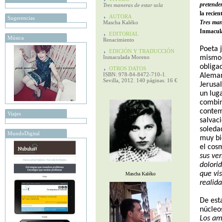
pretende
Tres maneras de estar sola
la recien
AUTORA
Sugerencias
Tres man
Mascha Kaléko
Inmacul
EDITORIAL
Música
Renacimiento
Poeta 
EDICIÓN Y TRADUCCIÓN
Inmaculada Moreno
mismo 
obliga
OTROS DATOS
ISBN: 978-84-8472-710-1.
Aleman
Sevilla, 2012. 140 páginas. 16 €
Jerusa
un lug
combin
contem
Viajes
salvaci
soleda
MundoDigital
muy b
el cos
sus ve
dolorid
que vi
Mascha Kaléko
realida
De esta
núcleo
Los am