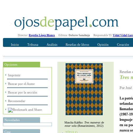
Director:
Rogelio López Blanco
Editora:
Dolores Sanahuja
Responsable TI:
Vidal Vidal Gar
Inicio
Tribuna
Análisis
Reseñas de libros
Opinión
Creación
Opciones
Recomendar
Su nombre Completo
Reseñas d
Imprimir
Tres 
Buscar por el Autor
Por José 
Buscar por la sección
La patri
Recomendar
orfandad
llamadas
(1907-19
lenguaje
Novedades
Mascha Kaléko:
Tres maneras de
en su p
estar sola
(Renacimiento, 2012)
nunca se
Cine
TÍTULO