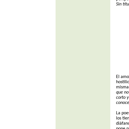
Sin tít
El amo
hostil
misma
que no
corto 
conoce
La poe
los ti
diáfano
pone p