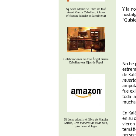
Y la n
Si desea adquirir el libro de José
Ángel García Caballero,
Llaves
nostal
olvidadas
(pinche en la cubierta)
"Quisie
Colaboraciones de José Ángel García
Caballero em Ojos de Papel
No he 
estrem
de Kal
muert
amputa
fue exi
toda la
muchas
En Kal
en su 
Si desea adquirir el libro de Mascha
Kaléko,
Tres maneras de estar sola
,
vieron 
pinche en el logo
temáti
perspe