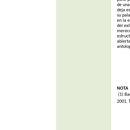
de una
deja e
su pal
en la 
del exi
merece
estruc
abiert
antolo
NOTA
(1) B
2001. 