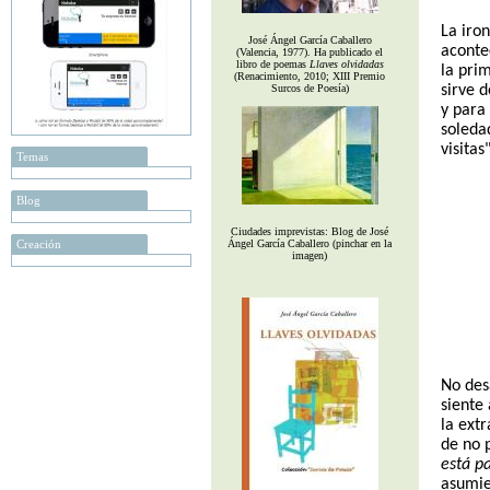
La iro
José Ángel García Caballero
aconte
(Valencia, 1977). Ha publicado el
libro de poemas
Llaves olvidadas
la prim
(Renacimiento, 2010; XIII Premio
Surcos de Poesía)
sirve d
y para
soleda
visitas"
Temas
Blog
Ciudades imprevistas: Blog de José
Creación
Ángel García Caballero (pinchar en la
imagen)
No des
siente 
la extr
de no 
está p
asumie