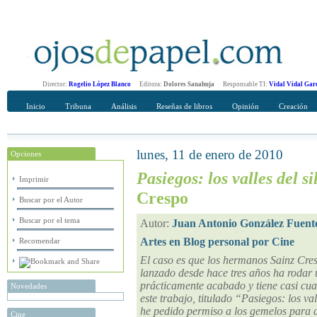
Director:
Rogelio López Blanco
Editora:
Dolores Sanahuja
Responsable TI:
Vidal Vidal Gar
Inicio
Tribuna
Análisis
Reseñas de libros
Opinión
Creación
lunes, 11 de enero de 2010
Opciones
Recomendar
Su nombre Completo
Pasiegos: los valles del si
Imprimir
Crespo
Buscar por el Autor
Buscar por el tema
Autor:
Juan Antonio González Fuent
Artes en Blog personal por Cine
Recomendar
El caso es que los hermanos Sainz Cres
lanzado desde hace tres años ha rodar 
prácticamente acabado y tiene casi cua
Novedades
este trabajo, titulado “Pasiegos: los va
he pedido permiso a los gemelos para d
Cine