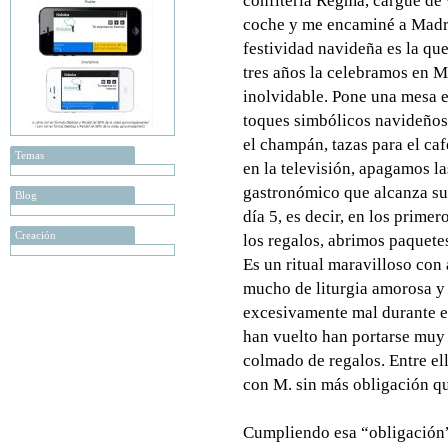
confitería Regma, cargué de 
coche y me encaminé a Madr
festividad navideña es la q
tres años la celebramos en M
inolvidable. Pone una mesa e
toques simbólicos navideños
el champán, tazas para el ca
Temas
en la televisión, apagamos la
gastronómico que alcanza su
Blog
día 5, es decir, en los prime
Creación
los regalos, abrimos paquet
Es un ritual maravilloso con
mucho de liturgia amorosa y 
excesivamente mal durante e
han vuelto han portarse muy 
colmado de regalos. Entre el
con
M. sin más obligación q
Cumpliendo esa “obligación”,