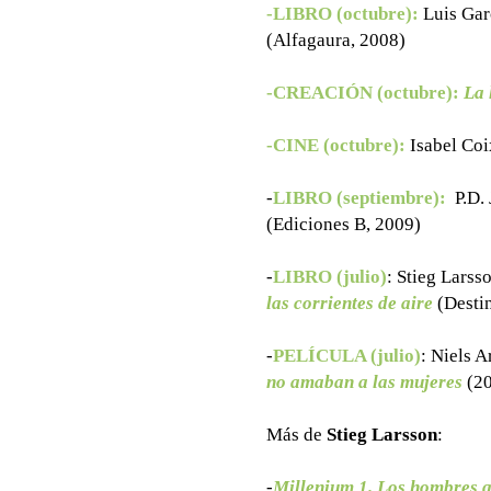
-LIBRO (octubre):
Luis Gar
(Alfagaura, 2008)
-CREACIÓN (octubre):
La 
-CINE (octubre):
Isabel Coi
-
LIBRO (septiembre):
P.D.
(Ediciones B, 2009)
-
LIBRO (julio)
: Stieg Larss
las corrientes de aire
(Desti
-
PELÍCULA (julio)
:
Niels A
no amaban a las mujeres
(20
Más de
Stieg Larsson
:
-
Millenium 1. Los hombres 