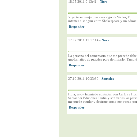
18.05.2011 0:13:41
-
Nitro
Y yo te aconsejo que veas algo de Welles, Ford, 
intentes distinguir entre Shakespeare y un cómic
17.07.2011 17:17:14
-
Nova
La persona del comentario que me precede debe h
quedan años de práctica para dominarlo. También
27.10.2011 10:33:30
-
Sonsoles
Hola, estoy intentado contactar con Carlos e Hig
Santander Ediciones Tantín y son varias las pers
me puede ayudar y decirme como me puedo poner 