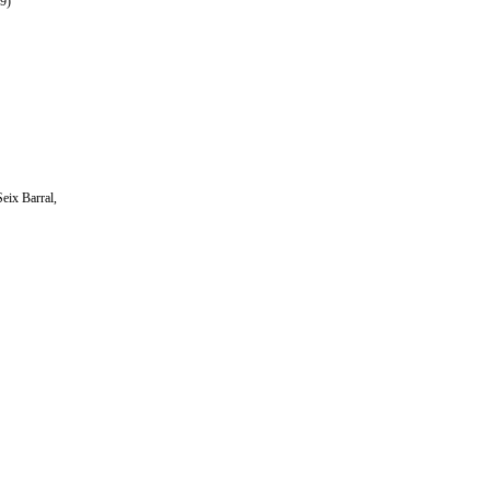
09)
Seix Barral,