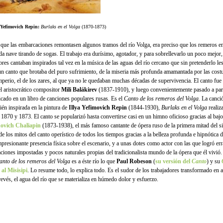
 Yefimovich Repin:
Burlaks en el Volga
(1870-1873)
 que las embarcaciones remontasen algunos tramos del río Volga, era preciso que los remeros e
da nave tirando de sogas. El trabajo era durísimo, agotador, y para sobrellevarlo un poco mejor,
res cantaban inspirados tal vez en la música de las aguas del río cercano que sin pretenderlo les
un canto que brotaba del puro sufrimiento, de la miseria más profunda amamantada por las cos
mperio, el de los zares, al que ya no le quedaban muchas décadas de supervivencia. El canto fu
el aristocrático compositor
Mili Balákirev
(1837-1910), y luego convenientemente pasado a part
icado en un libro de canciones populares rusas. Es el
Canto de los remeros del Volga
. La canci
ién inspirada en la pintura de
Illya Yefimovich Repin
(1844-1930),
Burlaks en el Volga
realiz
 1870 y 1873. El canto se popularizó hasta convertirse casi en un himno oficioso gracias al baj
ovich Chaliapin
(1873-1938), el más famoso cantante de ópera ruso de la primera mitad del s
de los mitos del canto operístico de todos los tiempos gracias a la belleza profunda e hipnótica d
mpresionante presencia física sobre el escenario, y a unas dotes como actor con las que logró err
aciones impostadas y pocos naturales propias del tradicionalista mundo de la ópera que él vivió.
anto de los remeros del Volga
es a éste río lo que
Paul Robeson
(
su versión del
Canto
) y su
al Misisipi
. Lo resume todo, lo explica todo. Es el sudor de los trabajadores transformado en a
 revés, el agua del río que se materializa en húmedo dolor y esfuerzo.