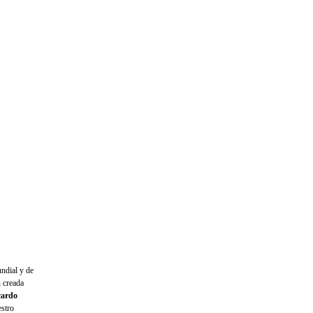
ndial y de
n creada
cardo
estro