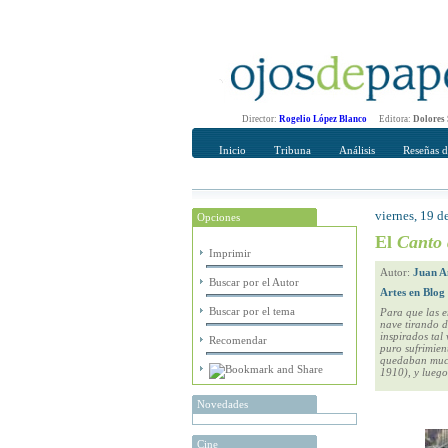
Director:
Rogelio López Blanco
Editora:
Dolores
Inicio
Tribuna
Análisis
Reseñas d
viernes, 19 
Opciones
Recomendar
Su nombre Co
El
Canto 
Imprimir
Autor:
Juan A
Buscar por el Autor
Artes en Blog
Buscar por el tema
Para que las e
nave tirando d
inspirados tal
Recomendar
puro sufrimien
quedaban mucha
1910), y luego
Novedades
Cine