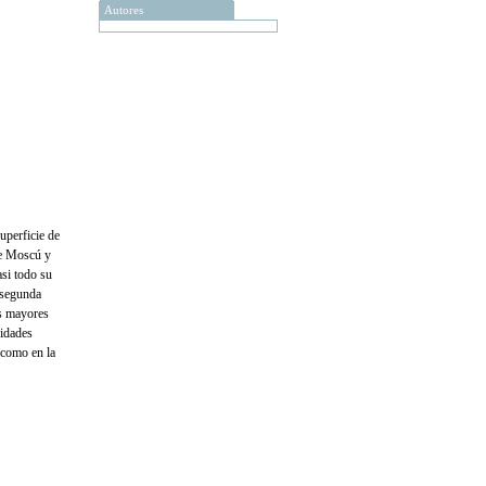
Autores
uperficie de
de Moscú y
si todo su
 segunda
as mayores
vidades
a como en la