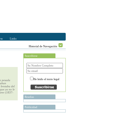
ss
Links
Historial de Navegación
Suscribirse
He leido el texto legal
la pesada
ntaban
e brotaba del
 que ya no le
irev (1837-
Reseñas
Publicidad