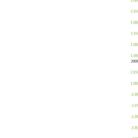
LIBR
CINE
LIB
CIN
LIBR
LIB
2009
CINE
LIB
-LI
-CI
-LIB
-CR