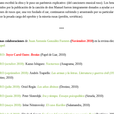
tano escribió la obra y le puso un paréntesis explicativo: (del cancionero musical ruso). Los ben
nidos por la publicación de la canción de don Manuel fueron íntegramente donados a ayudar a 
ones de rusos que, una vez fusilado el zar, continuaron sufriendo y arrastrando por su particula
ior la pesada carga del oprobio y la miseria rusas (perdón, soviéticas).
***
mas colaboraciones
de
Juan Antonio González Fuentes
(
Noviembre 2010
)
en la revista ele
apel
:
RO:
Joyce Carol Oates
:
Bestias
(Papel de Liar, 2010)
O (octubre 2010):
Kazuo Ishiguro:
Nocturnos
(Anagrama, 2010)
O (septiembre 2010):
Andrés Trapiello:
Las armas y la letras. Literatura y guerra civil (1
tino, 2010)
O (julio 2010):
Oriol Regàs:
Los años divinos
(Destino, 2010)
O (junio 2010):
Peter Sloterdijk:
Ira y tiempo. Ensayo psicopolítico
(Siruela, 2010)
RO (mayo 2010):
Irène Némirovsky:
El caso Kurílov
(Salamandra, 2010)