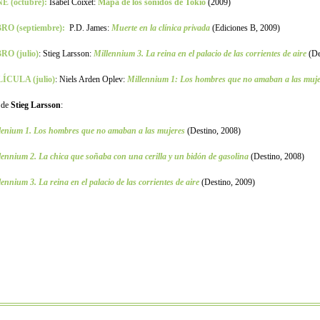
E (octubre):
Isabel Coixet:
Mapa de los sonidos de Tokio
(2009)
RO (septiembre):
P.D. James:
Muerte en la clínica privada
(Ediciones B, 2009)
RO (julio)
: Stieg Larsson:
Millennium 3. La reina en el palacio de las corrientes de aire
(De
ÍCULA (julio)
:
Niels Arden Oplev:
Millennium 1: Los hombres que no amaban a las muje
 de
Stieg Larsson
:
lenium 1. Los hombres que no amaban a las mujeres
(Destino, 2008)
lennium 2. La chica que soñaba con una cerilla y un bidón de gasolina
(Destino, 2008)
lennium 3. La reina en el palacio de las corrientes de aire
(Destino, 2009)