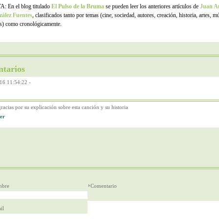
: En el blog titulado
El Pulso de la Bruma
se pueden leer los anteriores artículos de
Juan A
ález Fuentes
, clasificados tanto por temas (cine, sociedad, autores, creación, historia, artes, m
os) como cronológicamente.
tarios
16 11:54:22
-
acias por su explicación sobre esta canción y su historia
bre
Comentario
il