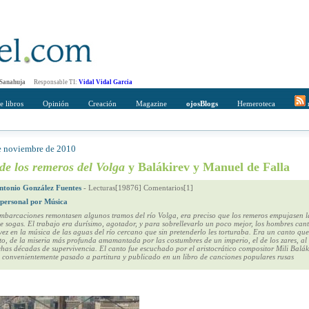
 Sanahuja
Responsable TI:
Vidal Vidal Garcia
e libros
Opinión
Creación
Magazine
ojosBlogs
Hemeroteca
r
de noviembre de 2010
mpleto
Direccción de correo del destinatario
de los remeros del Volga
y Balákirev y Manuel de Falla
ntonio González Fuentes
-
Lecturas[19876] Comentarios[1]
 personal por Música
mbarcaciones remontasen algunos tramos del río Volga, era preciso que los remeros empujasen 
e sogas. El trabajo era durísimo, agotador, y para sobrellevarlo un poco mejor, los hombres ca
 vez en la música de las aguas del río cercano que sin pretenderlo les torturaba. Era un canto qu
to, de la miseria más profunda amamantada por las costumbres de un imperio, el de los zares, al
s décadas de supervivencia. El canto fue escuchado por el aristocrático compositor Mili Balák
 convenientemente pasado a partitura y publicado en un libro de canciones populares rusas