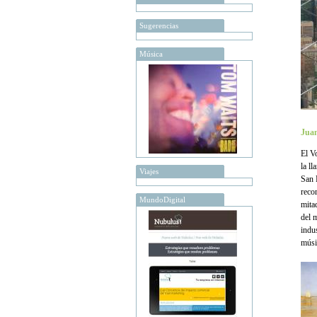
Sugerencias
Música
Juan
El V
la l
Viajes
San 
reco
MundoDigital
mita
del 
indus
músi