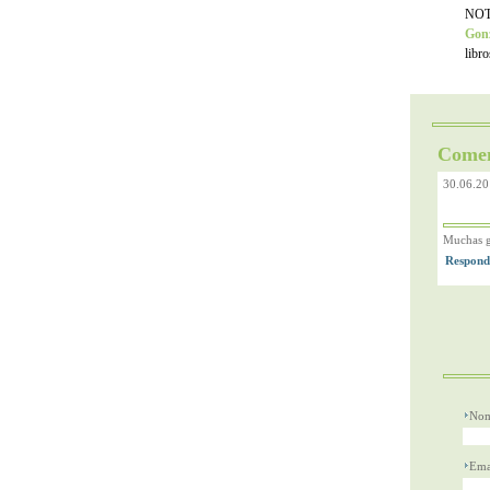
NOTA
Gonz
libr
Comen
30.06.20
Muchas gr
Nom
Ema