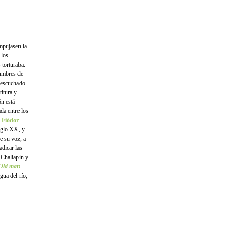
mpujasen la
 los
 torturaba.
tumbres de
e escuchado
itura y
ón está
ada entre los
o
Fiódor
iglo XX, y
e su voz, a
adicar las
 Chaliapin y
Old man
gua del río;