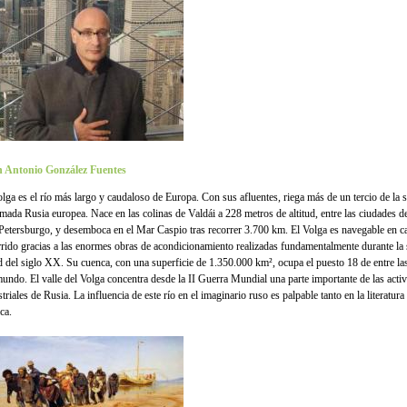
 Antonio González Fuentes
olga es el río más largo y caudaloso de Europa. Con sus afluentes, riega más de un tercio de la s
lamada Rusia europea. Nace en las colinas de Valdái a 228 metros de altitud, entre las ciudades 
Petersburgo, y desemboca en el Mar Caspio tras recorrer 3.700 km. El Volga es navegable en ca
rrido gracias a las enormes obras de acondicionamiento realizadas fundamentalmente durante la
d del siglo XX. Su cuenca, con una superficie de 1.350.000 km², ocupa el puesto 18 de entre l
mundo. El valle del Volga concentra desde la II Guerra Mundial una parte importante de las acti
triales de Rusia. La influencia de este río en el imaginario ruso es palpable tanto en la literatur
ca.