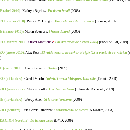
O (abril 2010):
Elizabeth Smart:
En Grand Central Station me senté y lloré
(Periférica, 20
 (abril 2010):
Kathryn Bigelow:
En tierra hostil
(2008)
RO (marzo 2010):
Patrick McGilligan
:
Biografía de Clint Easwood
(Lumen, 2010)
E (marzo 2010):
Martin Scorsese:
Shutter Island
(2009)
O (febrero 2010):
Oliver Matuschek
:
Las tres vidas de Stefan Zweig
(Papel de Liar, 2009)
RO (enero 2010)
: Alex Ross:
El ruido eterno. Escuchar al siglo XX a través de su música
(
)
 (enero 2010):
James Cameron:
Avatar
(2009)
RO (diciembre):
Gerald Martin:
Gabriel García Márquez. Una vida
(Debate, 2009)
BRO (noviembre):
Miklós Bánffy:
Los días contados
(Libros del Asteroide, 2009)
NE (noviembre):
Woody Allen:
Si la cosa funciona
(2009)
RO (octubre):
Luis García Jambrina:
El manuscrito de piedra
(Alfagaura, 2008)
EACIÓN (octubre):
La lengua ciega
(DVD, 2009)