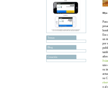
Illya
Para
pesa
homb
Era 
Temas
un i
por 
Blog
publ
tamb
años
Creación
Iván
uno 
su i
actu
su
C
river
o al