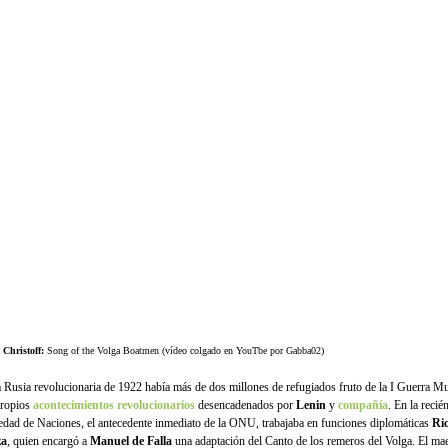
 Christoff:
Song of the Volga Boatmen (vídeo colgado en YouTbe por Gabba02)
a Rusia revolucionaria de 1922 había más de dos millones de refugiados fruto de la I Guerra Mu
propios
acontecimientos revolucionarios
desencadenados por
Lenin
y
compañía
. En la recié
edad de Naciones, el antecedente inmediato de la ONU, trabajaba en funciones diplomáticas
Ri
za
, quien encargó a
Manuel de Falla
una adaptación del Canto de los remeros del Volga. El ma