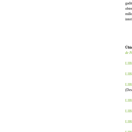
gadi
obte
mill
inter
Últi
de P
LIB
LIBR
LIBR
(Des
LIBR
LIBR
LIB