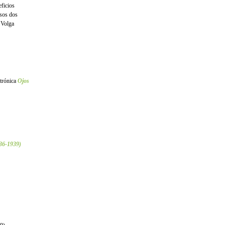
eficios
esos dos
r Volga
ctrónica
Ojos
936-1939)