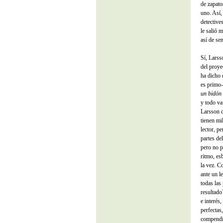
de zapato
uno. Así,
detective
le salió 
así de sen
Sí, Larss
del proye
ha dicho 
es primo-
un bidón
y todo va 
Larsson c
tienen mi
lector, p
partes de
pero no p
ritmo, es
la vez. C
ante un l
todas las
resultado
e interés
perfectas
compendio