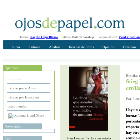
Director:
Rogelio López Blanco
Editora:
Dolores Sanahuja
Responsable TI:
Vidal Vidal Gar
Inicio
Tribuna
Análisis
Reseñas de libros
Opinión
Creación
Opciones
Recomendar
Su nombre Completo
Reseñas d
Imprimir
Stieg
cerill
Buscar por el Autor
Buscar por la sección
Por Juan 
Recomendar
Hay un v
buenas”.
porcenta
Novedades
respecto
hay otro
sentido e
Stieg Larsson: La chica que soñaba
Cine