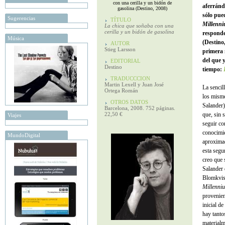
con una cerilla y un bidón de
aferrándo
gasolina (Destino, 2008)
sólo pue
Sugerencias
TÍTULO
Millenn
La chica que soñaba con una
cerilla y un bidón de gasolina
respond
Música
(Destino
AUTOR
Stieg Larsson
primera n
del que 
EDITORIAL
Destino
tiempo:
TRADUCCCION
Martin Lexell y Juan José
La sencil
Ortega Román
los mismo
OTROS DATOS
Salander)
Barcelona, 2008. 752 páginas.
22,50 €
que, sin 
Viajes
seguir co
conocimie
MundoDigital
aproxima
esta segu
creo que 
Salander 
Blomkvist
Millenni
provenien
inicial de
hay tanto
materialm