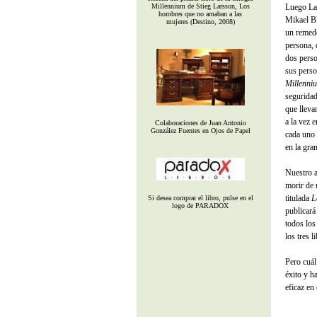
Millennium de Stieg Larsson, Los
Luego Lar
hombres que no amaban a las
Mikael Bl
mujeres (Destino, 2008)
un remedo
persona, 
dos perso
sus perso
Millenni
seguridad
que lleva
a la vez 
Colaboraciones de Juan Antonio
González Fuentes en Ojos de Papel
cada uno 
en la gra
Nuestro a
morir de 
titulada
L
Si desea comprar el libro, pulse en el
logo de PARADOX
publicará
todos los
los tres 
Pero cuál
éxito y h
eficaz en