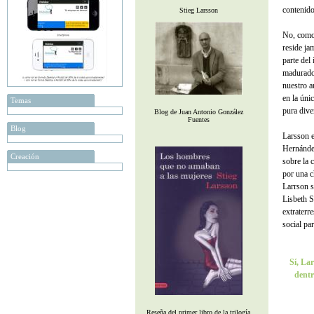
contenido
Stieg Larsson
No, como 
reside ja
parte del
madurado 
nuestro a
en la únic
Temas
pura dive
Blog de Juan Antonio González
Fuentes
Blog
Larsson e
Hernández
Creación
sobre la 
por una c
Larrson s
Lisbeth S
extraterr
social pa
Sí, Lar
dentr
Reseña del primer libro de la trilogía