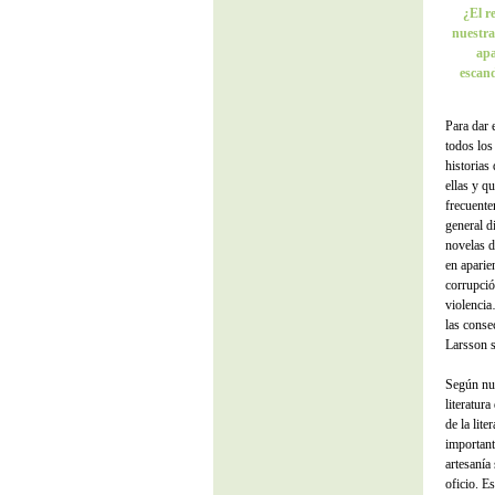
¿El r
nuestra
apa
escand
Para dar 
todos los
historias
ellas y q
frecuente
general d
novelas d
en aparie
corrupció
violencia
las conse
Larsson s
Según nue
literatur
de la lit
important
artesanía
oficio. E