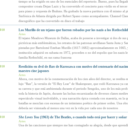
tiempo se ha erigido en uno de los esenciales del repertorio. Bueno, pues ha llegado
compositor croata Dejan Lazic y ha convertido el concierto para violín en el tercer
para piano y orquesta de Brahms. Ha grabado la nueva partitura con él mismo al pi
Sinfónica de Atlanta dirigida por Robert Spano como acompañantes. Channel Classic
discográfico que ha convertido en disco el trabajo
2010
Los Murillo de un tejano que fueron robados por los nazis a los Rothschild
Artes
El tejano Meadows Museum de Dallas, acaba de ponerse a investigar si dos de sus 
pictóricas más emblemáticas, los retratos de las patronas sevillanas Santa Justa y Sa
pintadas por Bartolomé Esteban Murillo (1617-1682) aproximadamente en 1665, y
institución adquirió en subasta en 1972, proceden o no del expolio que los nazis le 
familia Rothschild, en sus rama francesa
2010
Reedición en dvd de
Ran
de Kurosawa con motivo del centenario del nacimi
maestro cine japones
Artes
Ahora, con motivo de la conmemoración de los cien años del director, se reedita e
lujo “Ran”, la versión de “El Rey Lear” de Shakespeare, que rodó Kurosawa ya casi
su carrera y que está ambientada durante el periodo Sengoku, uno de los más prob
toda la historia de Japón, durante las luchas encarnizadas de diversos clanes medie
espectáculo visual inolvidable, y una narración épica contada con maestría, en la q
batallas se mezclan con escenas de un intimismo poético de primer orden. Una obr
debería ser visionada al menos una vez en la vida por cada uno de nosotros
2010
She Loves You
(1963) de The Beatles, o cuando todo está por hacer y soñar
Artes
Una de las canciones que siempre me han contagiado su alegría, desde que aprendí