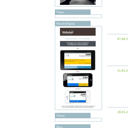
Viajes
MundoDigital
07.06.
31.05.
28.05.
Temas
Blog