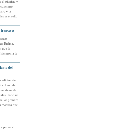
 el pianista y
 concierto
ano y la
s es el sello
 franceses
piezas
nta Rufina,
 que la
hicieron a la
ento del
n edición de
 al final de
lemáticos de
vales. Todo un
ue las grandes
a maestra que
 a poner el