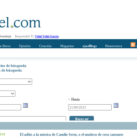
 Sanahuja
Responsable TI:
Vidal Vidal Garcia
e libros
Opinión
Creación
Magazine
ojosBlogs
Hemeroteca
r
erios de búsqueda
os de búsqueda
Hasta
2010
El adiós a la música de Camilo Sesto, o el muñeco de cera cantante