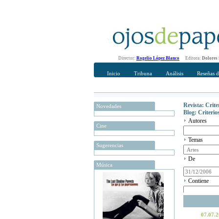
Director:
Rogelio López Blanco
Editora:
Dolores
Inicio
Tribuna
Análisis
Reseñas d
Revista: Crit
Novedades
Blog: Criteri
Autores
Cine
Temas
Sugerencias
De
Música
Contiene
07.07.