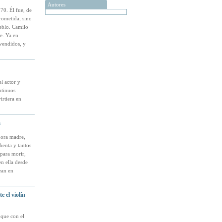
Autores
70. Él fue, de
rometida, sino
ueblo. Camilo
e. Ya en
 vendidos, y
l actor y
ntinuos
irtiera en
a
ñora madre,
henta y tantos
 para morir,
n ella desde
ean en
 el violín
 que con el