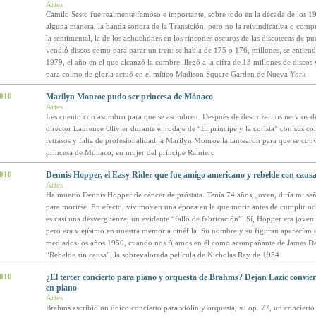
Artes
Camilo Sesto fue realmente famoso e importante, sobre todo en la década de los 19
alguna manera, la banda sonora de la Transición, pero no la reivindicativa o comp
la sentimental, la de los achuchones en los rincones oscuros de las discotecas de p
vendió discos como para parar un tren: se habla de 175 o 176, millones, se entiend
1979, el año en el que alcanzó la cumbre, llegó a la cifra de 13 millones de discos
para colmo de gloria actuó en el mítico Madison Square Garden de Nueva York
2010
Marilyn Monroe pudo ser princesa de Mónaco
Artes
Les cuento con asombro para que se asombren. Después de destrozar los nervios de
director Laurence Olivier durante el rodaje de “El príncipe y la corista” con sus co
retrasos y falta de profesionalidad, a Marilyn Monroe la tantearon para que se conv
princesa de Mónaco, en mujer del príncipe Rainiero
2010
Dennis Hopper, el Easy Rider que fue amigo americano y rebelde con caus
Artes
Ha muerto Dennis Hopper de cáncer de próstata. Tenía 74 años, joven, diría mi se
para morirse. En efecto, vivimos en una época en la que morir antes de cumplir oc
es casi una desvergüenza, un evidente “fallo de fabricación”. Sí, Hopper era joven
pero era viejísimo en nuestra memoria cinéfila. Su nombre y su figuran aparecían e
mediados los años 1950, cuando nos fijamos en él como acompañante de James D
“Rebelde sin causa”, la sobrevalorada película de Nicholas Ray de 1954
2010
¿El tercer concierto para piano y orquesta de Brahms? Dejan Lazic convierte
en piano
Artes
Brahms escribió un único concierto para violín y orquesta, su op. 77, un concierto