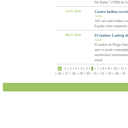
Mr Ripley” (1999) de A
12.07.2010
Cuatro haikus escrit
Artes
Ahí van cuatro haikus nu
España como campeona d
08.07.2010
El tambor Ludwig de
Artes
El tambor de Ringo Starr 
ayer se puede contemplar
muchísimos instrumentos 
actual
-
-
-
-
-
-
-
-
-
-
-
1
2
3
4
5
6
7
8
9
10
11
-
-
-
-
-
-
-
-
-
-
26
27
28
29
30
31
32
33
34
35