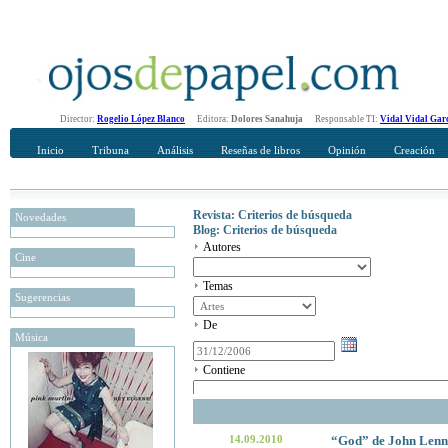
Director:
Rogelio López Blanco
Editora:
Dolores Sanahuja
Responsable TI:
Vidal Vidal Gar
Inicio
Tribuna
Análisis
Reseñas de libros
Opinión
Creación
Revista: Criterios de búsqueda
Novedades
Blog: Criterios de búsqueda
Autores
Cine
Temas
Sugerencias
De
Música
Contiene
14.09.2010
“God” de John Lenno