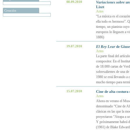
08.09.2010
Variaciones sobre un
Liszt
Creación
Artes
“La música es el corazón 
ella todo es hermoso”. Q
tiempo, un pianista cuyo 
europeos lo llegasen a v
1886)
19.07.2010
El Rey Lear
de Giuse
Artes
La parte final del artícu
compositor. En el Instit
de 18.000 cartas de Verd
sobresalientes de una de
1980 se está llevando a c
mucho tiempo para termi
15.07.2010
Cine de alta costura
Artes
Ahora en verano el Museo 
denominado “Cine de Alta
clásicas en las que la mo
proyectaron “Atrapa a u
Y próximamente habrá do
(1961) de Blake Edwards