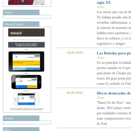
siglo XX
Artes
Los meses que van de ab
Viajes
No habían pasado aún dos
revueltas californianas; 
MundoDigital
la relación de amistad co
hallaba entre paréntesis
disco en solitario; y su 
seguidores y amigos
10.09.2010
Las Baladas para pia
Artes
En un principio la balad
poema cantado en el que d
para piano de Chopin pre
textos del gran poeta p
como él, exiliado en Parí
09.09.2010
Discos destacados d
Artes
“Band On the Run”: uno d
dudas. McCartney vuelve a
por realidades sonoras di
Temas
unas composiciones excel
de Paul
Blog