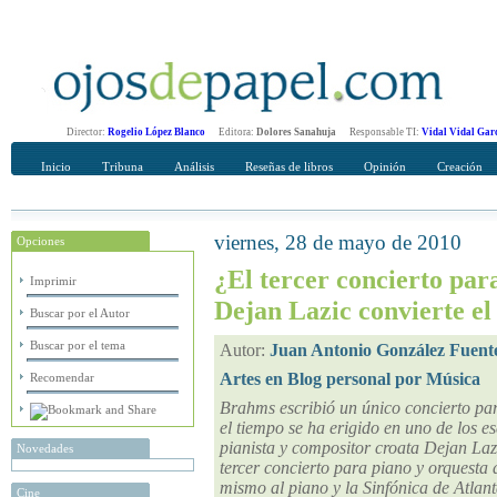
Director:
Rogelio López Blanco
Editora:
Dolores Sanahuja
Responsable TI:
Vidal Vidal Gar
Inicio
Tribuna
Análisis
Reseñas de libros
Opinión
Creación
viernes, 28 de mayo de 2010
Opciones
Recomendar
Su nombre Completo
¿El tercer concierto pa
Imprimir
Dejan Lazic convierte el 
Buscar por el Autor
Buscar por el tema
Autor:
Juan Antonio González Fuent
Artes en Blog personal por Música
Recomendar
Brahms escribió un único concierto para
el tiempo se ha erigido en uno de los es
pianista y compositor croata Dejan Lazi
Novedades
tercer concierto para piano y orquesta
mismo al piano y la Sinfónica de Atla
Cine