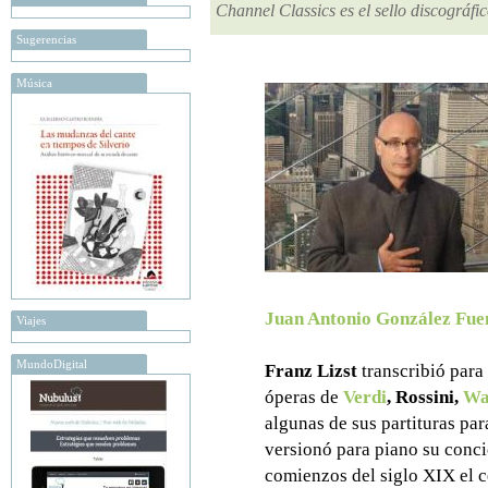
Channel Classics es el sello discográfi
Sugerencias
Música
Juan Antonio González Fue
Viajes
MundoDigital
Franz Lizst
transcribió para
óperas de
Verdi
, Rossini,
Wa
algunas de sus partituras par
versionó para piano su concie
comienzos del siglo XIX el c