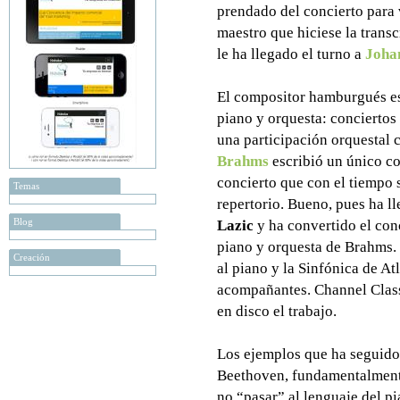
prendado del concierto para 
maestro que hiciese la trans
le ha llegado el turno a
Joha
El compositor hamburgués es
piano y orquesta: conciertos 
una participación orquestal 
Brahms
escribió un único con
concierto que con el tiempo s
Temas
repertorio. Bueno, pues ha l
Blog
Lazic
y ha convertido el conc
piano y orquesta de Brahms.
Creación
al piano y la Sinfónica de At
acompañantes. Channel Classi
en disco el trabajo.
Los ejemplos que ha seguido
Beethoven, fundamentalmente
no “pasar” al lenguaje del pi