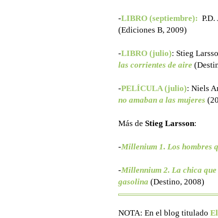
-
LIBRO (septiembre):
P.D.
(Ediciones B, 2009)
-
LIBRO (julio)
: Stieg Larss
las corrientes de aire
(Desti
-
PELÍCULA (julio)
:
Niels A
no amaban a las mujeres
(20
Más de
Stieg Larsson
:
-
Millenium 1. Los hombres 
-
Millennium 2. La chica que 
gasolina
(Destino, 2008)
NOTA: En el blog titulado
El