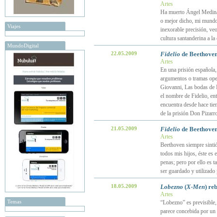
Artes
Ha muerto Ángel Medina.
o mejor dicho, mi mundo 
Viajes
inexorable precisión, veo
cultura santanderina a l
MundoDigital
22.05.2009
Fidelio
de Beethoven:
Artes
En una prisión española,
argumentos o tramas oper
Giovanni, Las bodas de F
el nombre de Fidelio, ent
encuentra desde hace tie
de la prisión Don Pizarr
21.05.2009
Fidelio
de Beethoven 
Artes
Beethoven siempre sintió
todos mis hijos, éste es
penas; pero por ello es t
ser guardado y utilizado p
18.05.2009
Lobezno
(
X-Men
) re
Artes
Temas
“Lobezno” es previsible, 
parece concebida por un