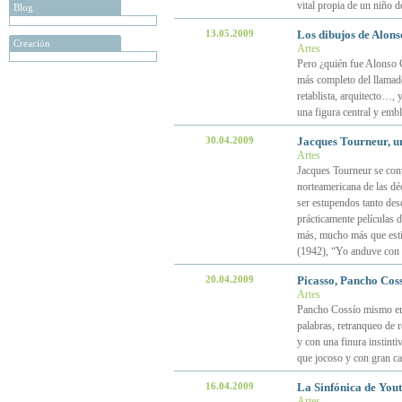
vital propia de un niño d
Blog
13.05.2009
Los dibujos de Alon
Creación
Artes
Pero ¿quién fue Alonso 
más completo del llamado
retablista, arquitecto…, 
una figura central y emb
30.04.2009
Jacques Tourneur, un
Artes
Jacques Tourneur se conv
norteamericana de las dé
ser estupendos tanto des
prácticamente películas d
más, mucho más que esti
(1942), “Yo anduve con 
20.04.2009
Picasso, Pancho Coss
Artes
Pancho Cossío mismo era 
palabras, retranqueo de r
y con una finura instinti
que jocoso y con gran ca
16.04.2009
La Sinfónica de You
Artes