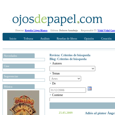
Director:
Rogelio López Blanco
Editora:
Dolores Sanahuja
Responsable TI:
Vidal Vidal Gar
Inicio
Tribuna
Análisis
Reseñas de libros
Opinión
Creación
Revista: Criterios de búsqueda
Novedades
Blog: Criterios de búsqueda
Autores
Cine
Temas
Sugerencias
De
Música
Contiene
25.05.2009
Adiós al pintor Áng