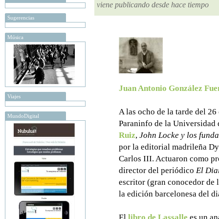
viene publicando desde hace tiempo
Sugerencias
Música
Juan Antonio González Fue
Viajes
A las ocho de la tarde del 26
MundoDigital
Paraninfo de la Universidad 
Ruiz
,
John Locke y los fund
por la editorial madrileña D
Carlos III. Actuaron como p
director del periódico
El Dia
escritor (gran conocedor de 
la edición barcelonesa del d
El
libro de Lassalle
es un an