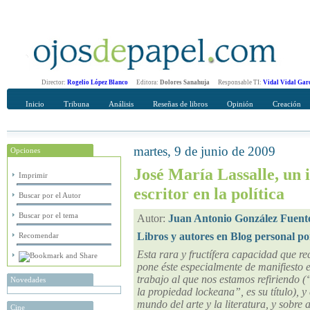
Director:
Rogelio López Blanco
Editora:
Dolores Sanahuja
Responsable TI:
Vidal Vidal Gar
Inicio
Tribuna
Análisis
Reseñas de libros
Opinión
Creación
martes, 9 de junio de 2009
Opciones
Recomendar
Su nombre Completo
José María Lassalle, un 
Imprimir
escritor en la política
Buscar por el Autor
Buscar por el tema
Autor:
Juan Antonio González Fuent
Libros y autores en Blog personal po
Recomendar
Esta rara y fructífera capacidad que re
pone éste especialmente de manifiesto e
trabajo al que nos estamos refiriendo
Novedades
la propiedad lockeana”, es su título), y
mundo del arte y la literatura, y sobre 
Cine