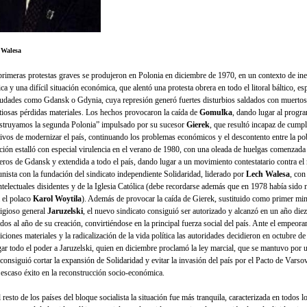
 Walesa
primeras protestas graves se produjeron en Polonia en diciembre de 1970, en un contexto de ine
ca y una difícil situación económica, que alentó una protesta obrera en todo el litoral báltico, e
iudades como Gdansk o Gdynia, cuya represión generó fuertes disturbios sal­dados con muertos
tiosas pérdidas materiales. Los hechos provocaron la caída de
Gomulka
, dando lugar al progr
struyamos la segunda Polonia” impulsado por su sucesor
Gierek
, que resultó incapaz de cumpl
tivos de modernizar el país, continuando los problemas económicos y el descon­tento entre la po
ación estalló con especial virulencia en el verano de 1980, con una oleada de huelgas comenzada
lleros de Gdansk y extendida a todo el país, dando lugar a un movimiento contestatario contra el
nista con la fundación del sindicato independiente Solidaridad, liderado por
Lech Walesa
, con
intelectuales disidentes y de la Igle­sia Católica (debe recordarse además que en 1978 había sid
 el polaco
Karol Woytila
). Además de provocar la caída de Gierek, sustituido como primer mini
tigioso general
Jaruzelski
, el nuevo sindicato consiguió ser autorizado y alcanzó en un año die
ados al año de su creación, convirtiéndose en la principal fuerza social del país. Ante el empeora
ciones materiales y la radicalización de la vida política las autoridades decidieron en octubre d
gar todo el poder a Jaruzelski, quien en diciembre proclamó la ley marcial, que se mantuvo por
 consi­guió cortar la expan­sión de Solidaridad y evitar la invasión del país por el Pacto de Vars
 escaso éxito en la reconstrucción socio-económica.
 resto de los países del bloque socialista la situación fue más tranquila, caracterizada en todos l