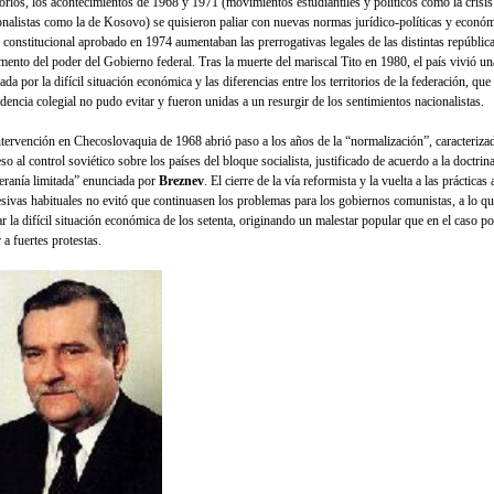
torios, los aconteci­mientos de 1968 y 1971 (movimientos estu­diantiles y políticos como la crisis
onalistas como la de Kosovo) se quisieron paliar con nuevas nor­mas jurídico-políticas y económ
o constitucional aprobado en 1974 aumentaban las prerrogativas legales de las distintas repúblic
imento del poder del Gobierno federal. Tras la muerte del mariscal Tito en 1980, el país vivió u
da por la difícil situación económica y las diferencias entre los territorios de la federación, que 
idencia colegial no pudo evitar y fueron unidas a un resurgir de los sentimientos nacionalistas.
ntervención en Checoslovaquia de 1968 abrió paso a los años de la “normalización”, caracteriza
so al control soviético sobre los países del bloque socialista, justificado de acuerdo a la doctrin
eranía limitada” enunciada por
Breznev
. El cierre de la vía reformista y la vuelta a las prácticas 
esivas habituales no evitó que continuasen los problemas para los gobiernos comunistas, a lo q
r la difícil situación económica de los setenta, originando un malestar popular que en el caso po
 a fuertes protestas.