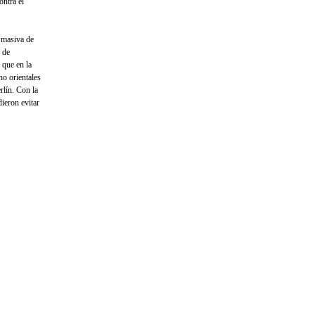
ontra el
 masiva de
 de
 que en la
no orientales
rlín. Con la
dieron evitar