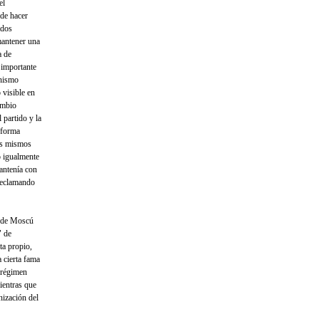
el
 de hacer
ados
mantener una
a de
e importante
anismo
 visible en
ambio
 partido y la
reforma
os mis­mos
o igualmente
antenía con
 reclamando
o de Moscú
" de
ta propio,
 cierta fama
l régimen
ientras que
nización del