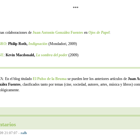
***
mas colaboraciones de
Juan Antonio González Fuentes
en
Ojos de Papel
:
BRO
:
Philip Roth,
Indignación
(Mondadori, 2009)
NE
:
Kevin Macdonald,
La sombra del poder
(2009)
: En el blog titulado
El Pulso de la Bruma
se pueden leer los anteriores artículos de
Juan A
ález Fuentes
, clasificados tanto por temas (cine, sociedad, autores, artes, música y libros) co
ológicamente.
tarios
09 21:07:07
-
ralb