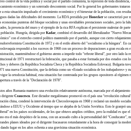
rreo control de la vida política y social por el partido comunista, la represión de toda disidencia, 
ncamiento económico y un soterrado descontento social. Por lo general los gobernantes trataron
te a esta situación impulsado el crecimiento económico y el bienestar de la población, con result
guos dadas las dificultades del momento. La RDA presidida por
Honecker
se caracterizó por 
s economías punteras del bloque socialista y unas envidiables prestaciones sociales, pero la falt
tades, la presencia del muro y el ejemplo de la rica RFA explican el persistente malestar de part
a población. Hungría, dirigida por
Kadar
, combinó el desarrollo del liberalizador "Nuevo Mec
ómico” con el estrecho control político mantenido por el partido, aunque con cierto relajamiento
seudorreformista Constitución de 1972 y en el estilo abierto del "socialismo a la húngara". En c
oslovaquia respondió a los sucesos de 1968 con un proceso de depuraciones a gran escala en el
nistración, manteniéndose el gobierno atento a impedir todo “rebrote liberal”, por otro lado la 
titucional de 1971 reestructuró la federación, que pasaba a estar formada por dos estados con l
chos y deberes (la República Socia­lista Checa y la República Socialista Eslova­ca). Bulgaria tuv
971 una nueva Constitución, que la definía como un «Estado socialista de los trabajadores» y m
 vigor la ortodoxia habitual, esta situación fue contestada por los grupos opositores al régimen
apertura a través de la "Declaración de 1978".
stos años Rumania mantuvo una evolución relativamente autónoma, marcada por el alejamient
u dirigente
Ceaucescu
. Este dictador megalómano promovió en el país una “revolución cultural
iración china, condenó la intervención de Checoslovaquia en 1968 y reclamó un modelo socialis
cándose a EEUU y Occidente al tiempo que se alejaba de la Unión Soviética. Esto le granjeó una
iberal” en los países occidentales, de los que obtuvo amplios créditos, pero la realidad es que e
no era el más despótico de la zona, con un acusado culto a la personalidad del “Conducator”, m
grandes planes ideados por el dirigente fracasaron rotundamente a la hora de conseguir la moder
, dando lugar en los años ochenta a una gravísima situación económica.