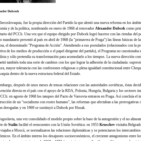
ander Dubceck
hecoslovaquia, fue la propia di­rección del Partido la que alentó una nue­va reforma en los ámbit
omía y de la política, nombrando en enero de 1968 al renovador
Alexander Dubcek
como pri
etario del PCCh. Una vez que el equipo diri­gido por Dubcek logró hacerse con las riendas del p
o mandatario presentó al país en abril de 1968 (la "primavera de Praga") las líneas básicas de l
ema, el deno­minado "Programa de Acción". Atendiendo a sus postulados (relacionados con la p
ctiva de los medios de producción o el papel dirigente del partido), el Programa no cuestionaba 
alista y sólo pretendía su transforma­ción para acomodarlo a los tiempos. La nueva dirección co
etió también toda una serie de cambios con los que lograr la adhe­sión de la ciudadanía: supresi
u­ra, mayor tolerancia con las confesiones reli­giosas o plena igualdad constitucional entre Chequ
vaquia dentro de la nueva estructura federal del Estado.
embargo, después de unos meses de tensas relaciones con las autoridades soviéti­cas, éstas decid
rvención directa en el país con el apoyo de la RDA, Polonia, Hungría, Bulgaria y los sectores in
PCCh: en agosto de 1968 los tanques del Pacto de Varsovia entraron en Praga. Así concluía el in
trucción de un “socialismo con rostro humano”, las reformas que afectaban a las prerrogativas d
on derogadas y en 1969 se sustituyó a Dubcek por Husak.
ugoslavia, una vez consolidado el modelo propio sobre la base de la autogestión y el no alineam
te de
Stalin
facilité el reencuentro con la Unión Soviética: en 1955
Kruschev
visita­ba Belgrad
viajaba a Moscú, se normalizaron las relacio­nes diplomáticas y se potenciaron los inter­cambios
ómicos. En el ámbito interno los desajustes socioeconómicos, el creciente antagonismo entre los