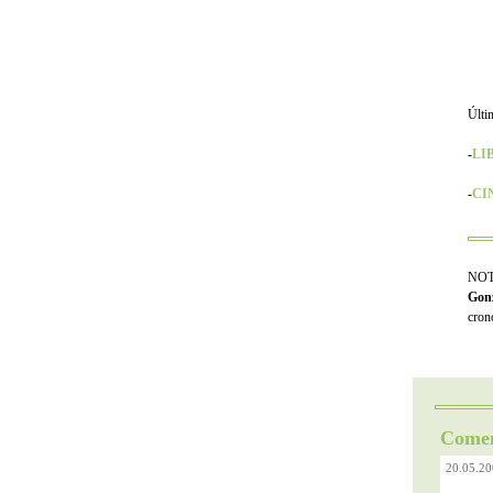
Últi
-
LI
-
CI
NOTA
Gonz
cron
Comen
20.05.20