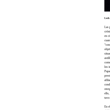
Lech
Las 
cróni
en c
cuan
“con
obje
situ
asti
comu
los 
Papa
pres
afili
condi
otor
ello,
tuvo
En el