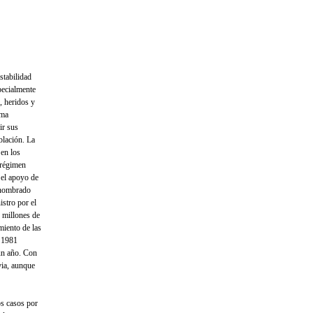
stabilidad
specialmente
, heridos y
ama
ir sus
blación. La
 en los
 régimen
 el apoyo de
o nombrado
stro por el
z millones de
­miento de las
e 1981
 un año. Con
ovia, aunque
os casos por