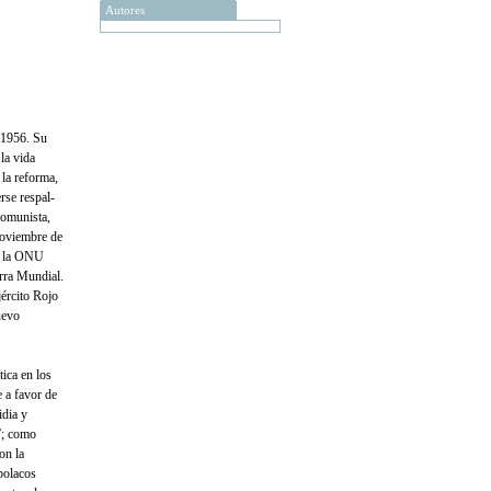
Autores
 1956. Su
 la vida
 la reforma,
erse respal­
comunista,
noviem­bre de
 a la ONU
erra Mundial.
jército Rojo
uevo
ica en los
 a favor de
idia y
a”; como
on la
 polacos