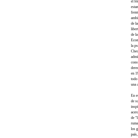
el fé
esta
fren
ambi
de la
liber
de l
Econ
la p
Chec
admi
cons
dere
en 1
todo
una 
En e
de s
insp
acer
de “l
ruma
los 
país