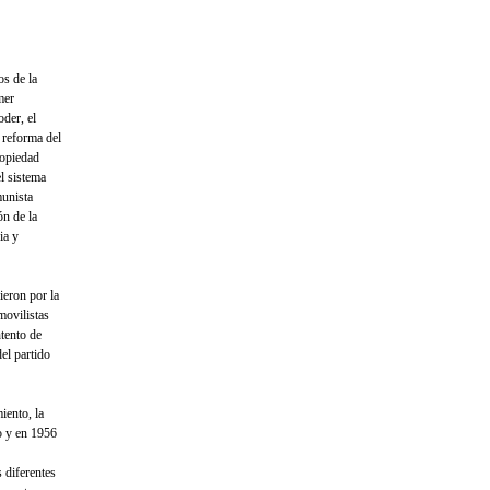
os de la
mer
oder, el
a reforma del
ropiedad
el sistema
munista
ón de la
ia y
ieron por la
movilistas
tento de
el partido
iento, la
o y en 1956
 diferentes