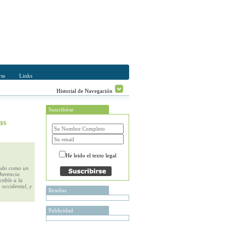
ss
Links
Historial de Navegación
Suscribirse
as
He leido el texto legal
undo como un
 herencia
tible a la
 occidental, y
Reseñas
Publicidad