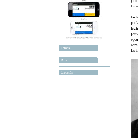
judí
Esta
En l
pobl
legi
patri
opta
const
Temas
las 
Blog
Creación