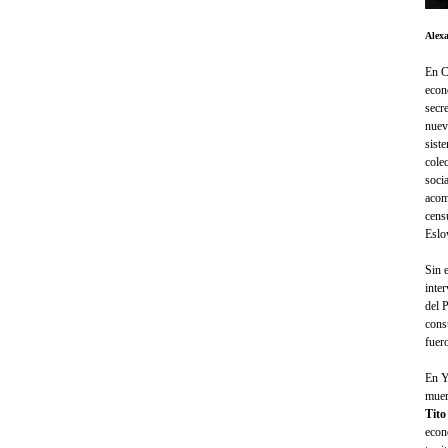
Alex
En C
econ
secr
nuev
sist
cole
soci
acom
cens
Eslo
Sin 
inte
del 
cons
fuer
En Y
muer
Tito
econ