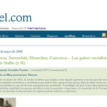
 Sanahuja
Responsable TI:
Vidal Vidal Garcia
e libros
Opinión
Creación
Magazine
ojosBlogs
Hemeroteca
r
0 de mayo de 2009
mpleto
Direccción de correo del destinatario
sa, Jaruzelski, Honecker, Caucescu... Los países socialist
e Stalin (y II)
ntonio González Fuentes
-
Lecturas[12197] Comentarios[1]
les en Blog personal por Historia
alin en marzo de 1953, la Unión Soviética que dejaba como legado aparecía ante los ojos del m
s atrasado económica y socialmente que había sido capaz en muy pocos años de dejar atrás esa
convertirse en una de las dos superpotencias mundiales. El prestigio del país como alternativa fac
italista ampliaba los apoyos soviéticos entre los partidos comunistas y la izquierda de la Europa
tre las fuerzas revolucionarias de algunos países asiáticos y africanos