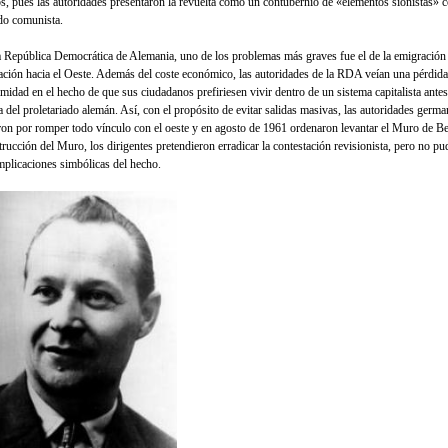
os, pues las autoridades presentaron la revuelta como un contubernio de «elementos sionistas» c
do comunista.
a República Democrática de Alemania, uno de los problemas más graves fue el de la emigración
ación hacia el Oeste. Además del coste económico, las autoridades de la RDA veían una pérdida
timidad en el hecho de que sus ciudadanos prefiriesen vivir dentro de un sistema capitalista antes
a del proletariado alemán. Así, con el pro­pósito de evitar salidas masivas, las autorida­des germa
ron por romper todo vínculo con el oeste y en agosto de 1961 ordenaron levantar el Muro de Be
ruc­ción del Muro, los dirigentes pretendieron erradicar la contestación revisionista, pero no pu
implicaciones simbólicas del hecho.