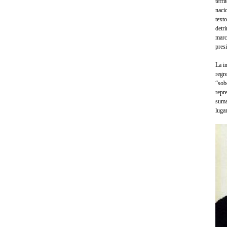
terri
naci
text
detr
marca
pres
La i
regre
“sob
repr
suma
lugar