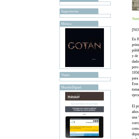
Sugerencias
Juan
Música
[NOT
En H
prime
públ
y de 
dado
pero
1956
Viajes
para 
Esta
MundoDigital
toma
ejec
El p
años
una 
corr
conse
depu