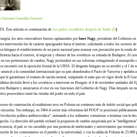
 Antonio González Fuentes
A: Ëste artículo es continuación de
Los países socialistas después de Stalin (I)
]
ungría, los aires renovadores fueron capitaneados por
Imre Nagy
, presidente del Gobierno en
ra intervención fue de carácter apaciguador hacia el interior, solicitando a todos los sectores de
ica húngara el establecimiento de un pacto nacional para avanzar con precaución por la senda de
firmeza hacia el exterior, al negociar y obtener de los soviéti­cos su retirada de Budapest. Al cre
 en sus pretensiones de cambio, Nagy profundizó en sus reformas extin­guiendo el monopolio 
 se encontró con la oposición frontal de la URSS. El diri­gente húngaro no se arredró y el 1 de 
 anunció a la comunidad interna­cional que su país abandonaba el Pacto de Varsovia y apelaba
que le garantizase el estatuto de nación neutral, rom­piendo el statu quo en vigor desde la II Gu
 última decisión llevó a los soviéticos a intervenir en Hungría: el 4 de noviembre unidades del E
­ron Budapest y anunciaron el cese en sus fun­ciones del Gobierno de Nagy. Días des­pués un n
utivo prosoviético tomó las riendas del poder en todo el país.
roceso de contestación al estalinismo tuvo en Polonia un comienzo más de índole social que polít
 cincuenta. Sin embargo, en 1964 el sector más reformista del POUP se posicionó públicamente
“revolución política antiburocrática”, animando a los militantes comunistas a terminar con la des
upción. La direc­ción del partido rechazó la propuesta de cambio auspiciada por la “intelligentsi
­cuencia, el país se vio sacudido por una protes­ta de intelectuales y universitarios que terminó c
ración de los contestatarios en el partido y la universidad, y con la salida de Polonia de 25.000