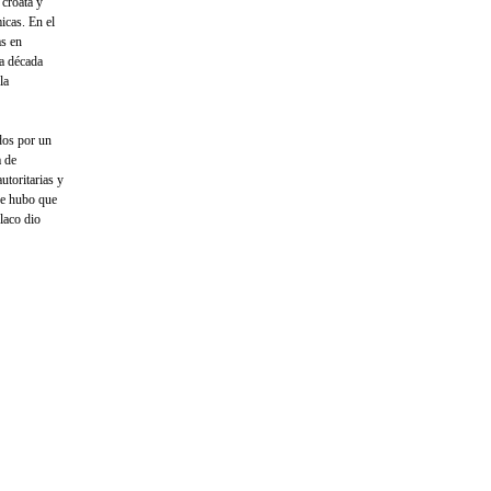
 croata y
icas. En el
as en
na década
la
dos por un
a de
autoritarias y
ue hubo que
laco dio