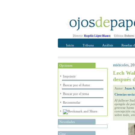
Director:
Rogelio López Blanco
Editora:
Dolores
Inicio
Tribuna
Análisis
Reseñas d
miércoles, 2
Opciones
Recomendar
Su nombre Co
Lech Wale
Imprimir
después d
Buscar por el Autor
Autor:
Juan A
Buscar por el tema
Ciencias socia
Al fallecer St
Recomendar
ejemplo de paí
gravosa hasta 
concepción cap
sobre todo, en
Novedades
Cine