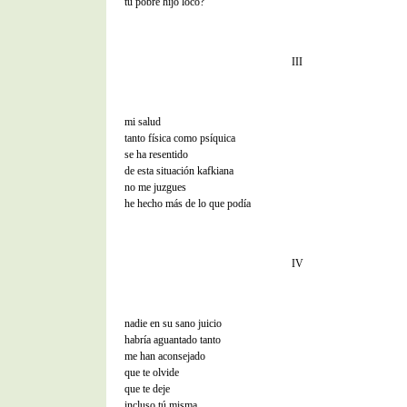
tu pobre hijo loco?
III
mi salud
tanto física como psíquica
se ha resentido
de esta situación kafkiana
no me juzgues
he hecho más de lo que podía
IV
nadie en su sano juicio
habría aguantado tanto
me han aconsejado
que te olvide
que te deje
incluso tú misma