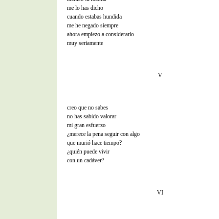
me lo has dicho
cuando estabas hundida
me he negado siempre
ahora empiezo a considerarlo
muy seriamente
V
creo que no sabes
no has sabido valorar
mi gran esfuerzo
¿merece la pena seguir con algo
que murió hace tiempo?
¿quién puede vivir
con un cadáver?
VI