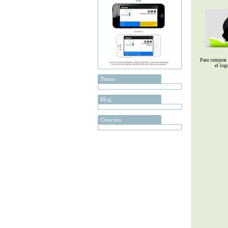
Para comprar 
el log
Temas
Blog
Creación