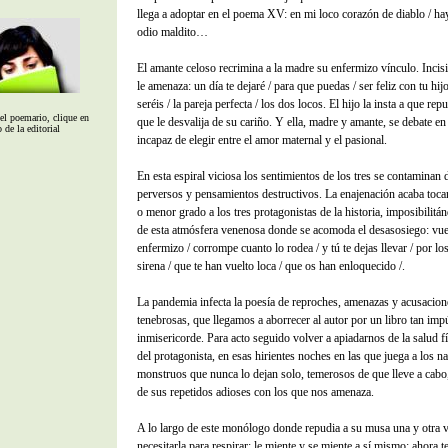
llega a adoptar en el poema XV: en mi loco corazón de diablo / h
odio maldito…
El amante celoso recrimina a la madre su enfermizo vínculo. Inci
le amenaza: un día te dejaré / para que puedas / ser feliz con tu hij
seréis / la pareja perfecta / los dos locos. El hijo la insta a que rep
el poemario, clique en
que le desvalija de su cariño. Y ella, madre y amante, se debate en 
o de la editorial
incapaz de elegir entre el amor maternal y el pasional.
En esta espiral viciosa los sentimientos de los tres se contaminan
perversos y pensamientos destructivos. La enajenación acaba toc
o menor grado a los tres protagonistas de la historia, imposibilitán
de esta atmósfera venenosa donde se acomoda el desasosiego: vu
enfermizo / corrompe cuanto lo rodea / y tú te dejas llevar / por lo
sirena / que te han vuelto loca / que os han enloquecido /.
La pandemia infecta la poesía de reproches, amenazas y acusacion
tenebrosas, que llegamos a aborrecer al autor por un libro tan imp
inmisericorde. Para acto seguido volver a apiadarnos de la salud f
del protagonista, en esas hirientes noches en las que juega a los n
monstruos que nunca lo dejan solo, temerosos de que lleve a cabo,
de sus repetidos adioses con los que nos amenaza.
A lo largo de este monólogo donde repudia a su musa una y otra v
necesitarla para respirar; le miente y se miente a sí mismo: ahora t