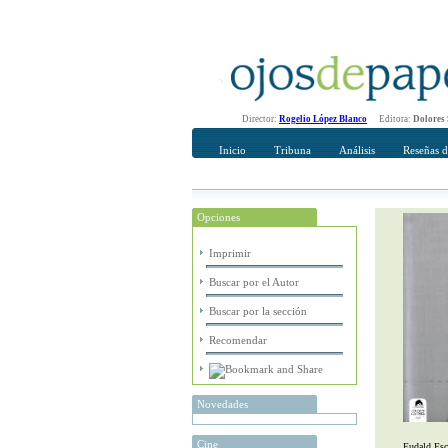
Director:
Rogelio López Blanco
Editora:
Dolores
Inicio
Tribuna
Análisis
Reseñas d
Opciones
Recomendar
Su nombre Co
Imprimir
Buscar por el Autor
Buscar por la sección
Recomendar
Novedades
Cine
Eudald Esc