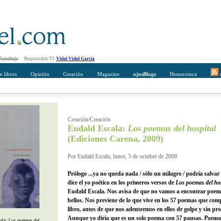
 Sanahuja
Responsable TI:
Vidal Vidal Garcia
e libros
Opinión
Creación
Magazine
ojosBlogs
Hemeroteca
r
mpleto
Direccción de correo del destinatario
Creación/Creación
Eudald Escala:
Los poemas del hospital
(Ediciones Carena, 2009)
Por Eudald Escala, lunes, 5 de octubre de 2009
Prólogo ...ya no queda nada / sólo un milagro / podría salvar
dice el yo poético en los primeros versos de
Los poemas del hos
Eudald Escala. Nos avisa de que no vamos a encontrar poem
bellos. Nos previene de lo que vive en los 57 poemas que com
libro, antes de que nos adentremos en ellos de golpe y sin pro
Aunque yo diría que es un solo poema con 57 pausas. Poemas 
ala:
Los poemas del