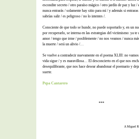
escondite secreto / otro paraíso mágico / otro jardín de paz y luz / 
nunca entrarás / solamente hay sitio para mí / y además si entraras 
sabrías salir / es peligroso / no lo intentes /.
Consciente de que todo se hunde, no puede soportarlo y, en un nu
por recuperarlo, se interna en las estrategias del victimismo: ya te 
amor / tengo que irme / posiblemente / no nos veamos / nunca más /
la muerte / será un alivio /…
Se vuelve a contradecir nuevamente en el poema XLIII: no vamos a 
vida sigue / y es maravillosa… El desconcierto en el que nos ench
desequilibrante, que nos hace desear abandonar el poemario y deja
suerte.
Pepa Cantarero
***
A Miguel 