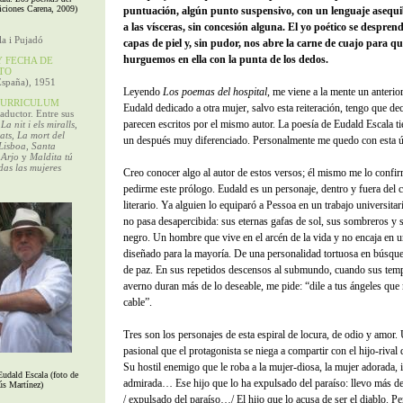
ciones Carena, 2009)
puntuación, algún punto suspensivo, con un lenguaje asequib
a las vísceras, sin concesión alguna. El yo poético se despren
a i Pujadó
capas de piel y, sin pudor, nos abre la carne de cuajo para q
hurguemos en ella con la punta de los dedos.
 FECHA DE
TO
España), 1951
Leyendo
Los poemas del hospital
, me viene a la mente un anterior
URRICULUM
Eudald dedicado a otra mujer, salvo esta reiteración, tengo que de
raductor. Entre sus
parecen escritos por el mismo autor. La poesía de Eudald Escala ti
a
La nit i els miralls,
cats, La mort del
un después muy diferenciado. Personalmente me quedo con esta úl
Lisboa, Santa
 Arjo
y
Maldita tú
odas las mujeres
Creo conocer algo al autor de estos versos; él mismo me lo confir
pedirme este prólogo. Eudald es un personaje, dentro y fuera del 
literario. Ya alguien lo equiparó a Pessoa en un trabajo universitari
no pasa desapercibida: sus eternas gafas de sol, sus sombreros y 
negro. Un hombre que vive en el arcén de la vida y no encaja en
diseñado para la mayoría. De una personalidad tortuosa en búsqu
de paz. En sus repetidos descensos al submundo, cuando sus temp
averno duran más de lo deseable, me pide: “dile a tus ángeles qu
cable”.
Tres son los personajes de esta espiral de locura, de odio y amor
pasional que el protagonista se niega a compartir con el hijo-rival
Su hostil enemigo que le roba a la mujer-diosa, la mujer adorada, i
Eudald Escala (foto de
admirada… Ese hijo que lo ha expulsado del paraíso: llevo más d
ús Martínez)
/ expulsado del paraíso…/ El hijo que lo acusa de ser el diablo. Pe