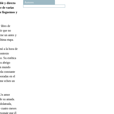
Autores
le y directo
de de varias
ue fisguemos y
 libro de
cir que no
ene un antes y
tima etapa.
mó a la hora de
contexto
o. Su estética
su abrigo
 un mundo
eda constante
oradas en el
e me echen un
. Un amor
 de su amada.
dolatrada,
e cuatro meses
rsonaje que él