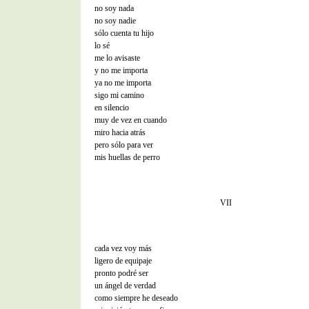
no soy nada
no soy nadie
sólo cuenta tu hijo
lo sé
me lo avisaste
y no me importa
ya no me importa
sigo mi camino
en silencio
muy de vez en cuando
miro hacia atrás
pero sólo para ver
mis huellas de perro
VII
cada vez voy más
ligero de equipaje
pronto podré ser
un ángel de verdad
como siempre he deseado