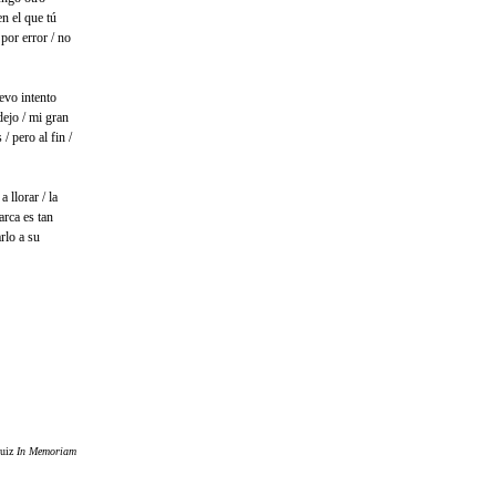
en el que tú
por error / no
evo intento
dejo / mi gran
 pero al fin /
llorar / la
arca es tan
rlo a su
Ruiz
In Memoriam