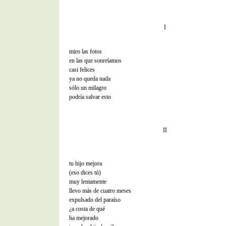
I
miro las fotos
en las que sonreíamos
casi felices
ya no queda nada
sólo un milagro
podría salvar esto
II
tu hijo mejora
(eso dices tú)
muy lentamente
llevo más de cuatro meses
expulsado del paraíso
¿a costa de qué
ha mejorado