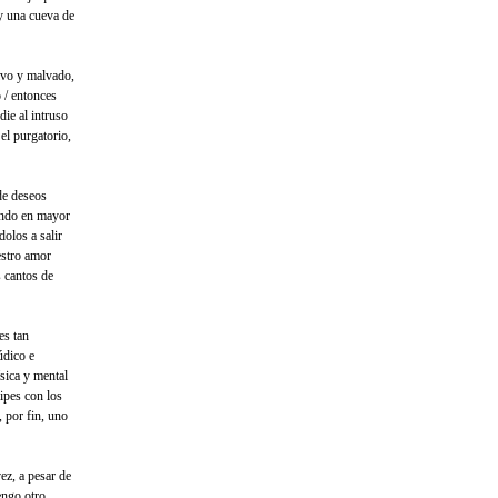
ay una cueva de
sivo y malvado,
o / entonces
udie al intruso
el purgatorio,
 de deseos
ando en mayor
dolos a salir
estro amor
s cantos de
es tan
údico e
ísica y mental
aipes con los
 por fin, uno
ez, a pesar de
engo otro