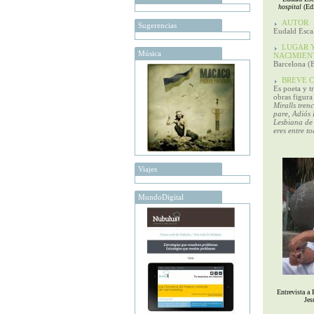
hospital
(Edi
AUTOR
Sugerencias
Eudald Escal
LUGAR Y
Música
NACIMIEN
Barcelona (
BREVE C
Es poeta y t
obras figur
Miralls tren
pare, Adiós 
Lesbiana de
eres entre t
Viajes
MundoDigital
Entrevista a 
Jes