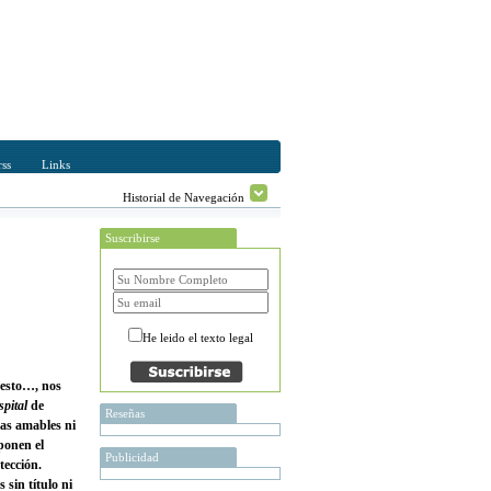
ss
Links
Historial de Navegación
Suscribirse
He leido el texto legal
 esto…, nos
pital
de
Reseñas
as amables ni
ponen el
Publicidad
tección.
sin título ni