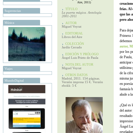
Aire, 2011)
creacion
frías. A
TÍTULO
Sugerencias
La puerta mágica. Antología
que las 
2001-2011
pero aho
Música
AUTOR
Miguel Veyrat
Para deja
EDITORIAL
Primera: 
Libros del Aire
debemos a
COLECCIÓN
autor, M
Jardín Cerrado
por los p
EDICIÓN Y PRÓLOGO
de Paula,
Ángel Luis Prieto de Paula
anticipar
NOTA DEL AUTOR
utilísima
Miguel Veyrat
Viajes
de la cif
OTROS DATOS
misma jus
Madrid, 2011. 154 páginas.
MundoDigital
Versión impresa 15 €. Versión
en poesía
ebokk: 5 €
fantasía 
alude a l
¿Qué es l
del autor
resultado
impresion
Ángel Lui
revelador