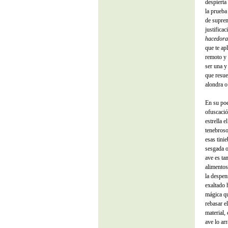
despierta
la prueba
de suprem
justifica
hacedora
que te ap
remoto y 
ser una y
que resue
alondra o
En su poe
ofuscació
estrella 
tenebroso
esas tinie
sesgada o
ave es ta
alimentos
la despen
exaltado 
mágica qu
rebasar e
material,
ave lo arr