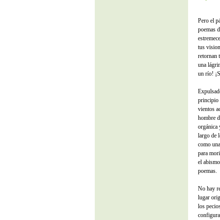
Pero el p
poemas de
estremece
tus visio
retornan 
una lágri
un río! ¡
Expulsado
principio
vientos a
hombre de
orgánica 
largo de 
como una 
para mori
el abismo
poemas.
No hay re
lugar ori
los pecios
configura