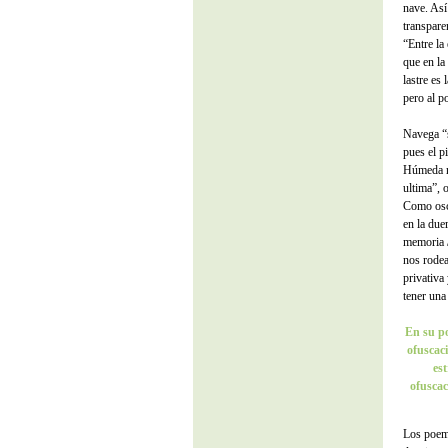
nave. Así
transpare
“Entre la
que en la
lastre es
pero al p
Navega “s
pues el pi
Húmeda n
ultima”, 
Como oscu
en la due
memoria /
nos rodea
privativa
tener una
En su po
ofuscaci
est
ofuscac
Los poema