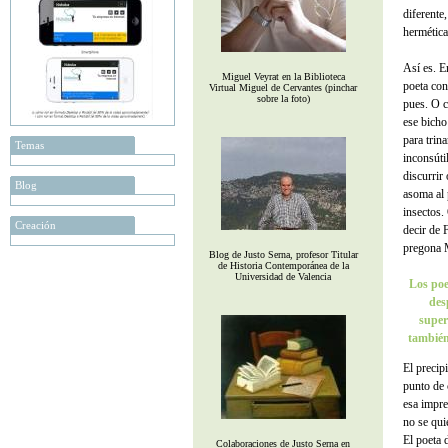
diferente
hermética
Así es. E
Miguel Veyrat en la Biblioteca
poeta con
Virtual Miguel de Cervantes (pinchar
sobre la foto)
pues. O c
ese bicho
para trina
Temas
inconsútil
discurrir
Blog
asoma al 
insectos.
Creación
decir de 
pregona M
Blog de Justo Serna, profesor Titular
de Historia Contemporánea de la
Universidad de Valencia
Los poe
des
super
también
El precip
punto de 
esa impre
no se qui
El poeta 
Colaboraciones de Justo Serna en