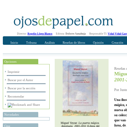
Director:
Rogelio López Blanco
Editora:
Dolores Sanahuja
Responsable TI:
Vidal Vidal Gar
Inicio
Tribuna
Análisis
Reseñas de libros
Opinión
Creación
Opciones
Recomendar
Su nombre Completo
Reseñas d
Imprimir
Migue
2001-
Buscar por el Autor
Buscar por la sección
Por Justo
Recomendar
Una ilus
mágica
, 
nueva ob
Novedades
su colec
que van 
Miguel Veyrat:
La puerta mágica.
luna
, de
Cine
Antología, 2001-2011
(Libros del