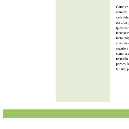
Como en e
cerrarlas
cada deta
absurda, 
quien en
inconscie
mera inop
crear, de
cegarlo y
como tare
recuerdo 
pórtico, 
No hay pr