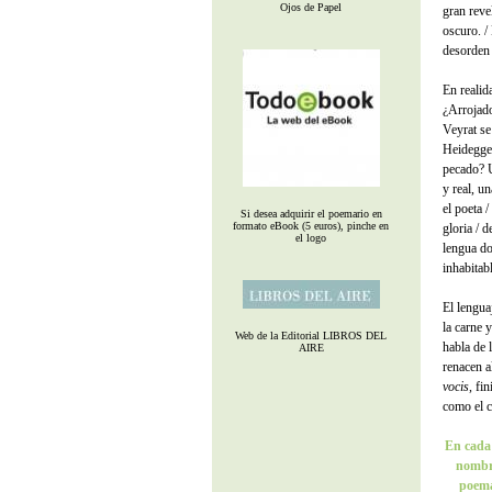
Ojos de Papel
gran reve
oscuro. / 
desorden 
En realid
¿Arrojado
Veyrat se
Heidegger
pecado? U
y real, u
el poeta /
Si desea adquirir el poemario en
formato eBook (5 euros), pinche en
gloria / d
el logo
lengua don
inhabitabl
El lengua
la carne 
Web de la Editorial LIBROS DEL
habla de 
AIRE
renacen a
vocis
, fi
como el c
En cada 
nombre
poema