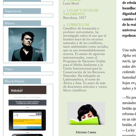
de rebel
León Moré
humillac
LUGAR Y FECHA DE
Sugerencias
dignidad
NACIMIENTO
Barcelona, 1957
camino d
Música
de la re
CURRICULUM
Científico de formación y
universa
profesor universitario, ha
espeluzn
investigado sobre el uso que el
hombre hace de los recursos
naturales y de los conflictos,
tanto ambientales como sociales,
Una nube 
que su uso irremediablemente
acarrea. Es asesor de agencias
Alpha veí
internacionales, como el
nacía, ig
Programa de Naciones Unidas
para el Medio Ambiente y la
todas dir
Unión Internacional para la
Viajes
cediendo 
Conservación de los Recursos
Naturales. Ha trabajado en
humedad d
Latinoamérica, el norte de
MundoDigital
hojas en 
África y Asia. Es autor de más
de doscientos artículos y varios
nubes y l
libros científicos
—No podé
mesándose
beidán qu
reforma d
en un sil
beidán, e
—La ley i
Edciones Carena
propiedad