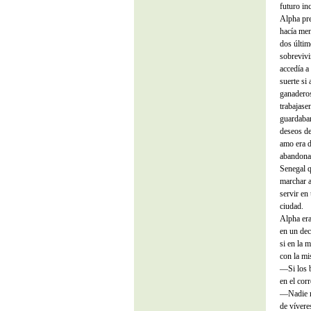
futuro in
Alpha pre
hacía men
dos últim
sobrevivi
accedía a
suerte si
ganaderos
trabajase
guardaban
deseos de
amo era d
abandonar
Senegal q
marchar a
servir en
ciudad.
Alpha era
en un dec
si en la 
con la mi
—Si los b
en el cor
—Nadie ro
de vívere