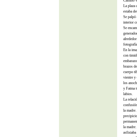
Caminó va
La plaza 
estaba des
Se palpó e
interior 
Se encami
generador
alrededor
fotografía
En la ima
con timid
embarazo,
brazos de
cuerpo ti
vientre y
los anoch
y Fatma t
labios.
La relaci
confusión
la madre.
precipici
permanent
la madre.
asfixiaba