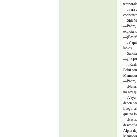
temporalm
—¿Para qu
cooperativ
—Sidi Mus
—Padre, e
explotan
—¡Basta! 
—¿Y quié
labios.
—Salkha 
—¿La pri
— ¿Realme
Babú cont
Mamadou 
—Padre, ¿
—¡Natural
no soy qu
—¡Vaya, a
deben ha
Luego, añ
que no lo
—¡Basta, 
desconfia
Alpha dej
Mamadou a