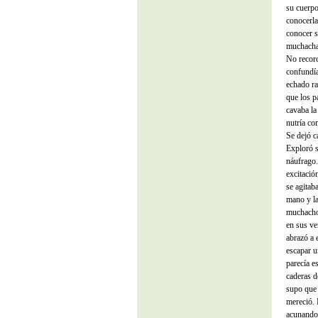
su cuerpo
conocerla
conocer s
muchacha
No record
confundía
echado ra
que los 
cavaba la
nutría co
Se dejó c
Exploró s
náufrago.
excitació
se agitab
mano y la
muchacho 
en sus ve
abrazó a 
escapar u
parecía e
caderas d
supo que 
mereció. 
acunando 