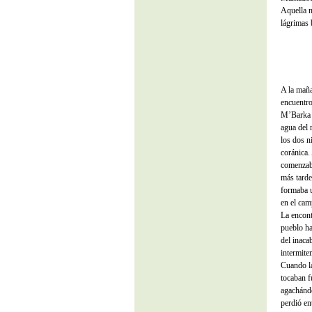
Aquella n
lágrimas 
A la maña
encuentr
M’Barka t
agua del 
los dos n
coránica.
comenzaba
más tarde
formaba u
en el cam
La encont
pueblo ha
del inaca
intermiten
Cuando la
tocaban f
agachándo
perdió en