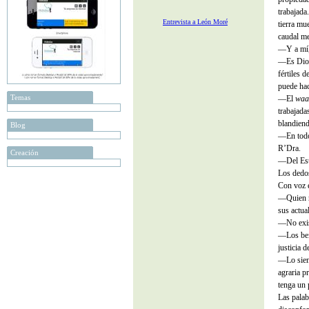
trabajada
Entrevista a León Moré
tierra mu
caudal me
—Y a mí,
—Es Dios,
fértiles d
puede hac
Temas
—El
waa
trabajada
blandiend
Blog
—En todo 
R’Dra.
Creación
—Del Esta
Los dedo
Con voz e
—Quien r
sus actua
—No exist
—Los beid
justicia 
—Lo sient
agraria p
tenga un 
Las palab