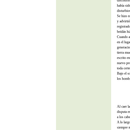
disconfor
había sid
disturbio
Se hizo n
y advirtió
registrado
beidán hi
Cuando a
en el lug
generacio
tierra mu
escrito e
nuevo pro
toda certe
Bajo el s
los homb
Al caer la
disputa e
a los cab
A lo larg
siempre m