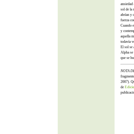
ansiedad 
sol de la
abrían y 
fuerza co
Cuando el
y contem
aquella m
todavía ve
El sol se
Alpha se 
que se hu
NOTA D
fragmento
2007). Qu
de
Edici
publicaci