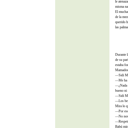
le atenaz
misma nat
El muchac
de la mez
querido h
las palma
Durante l
de su par
estaba f
Mamadou, 
—Sidi Mu
—Me ha a
—¿Nada m
bueno ni 
—Sidi Mus
—Los beid
Mira lo q
—Por eso.
—No nos 
—Respetad
Babú mir