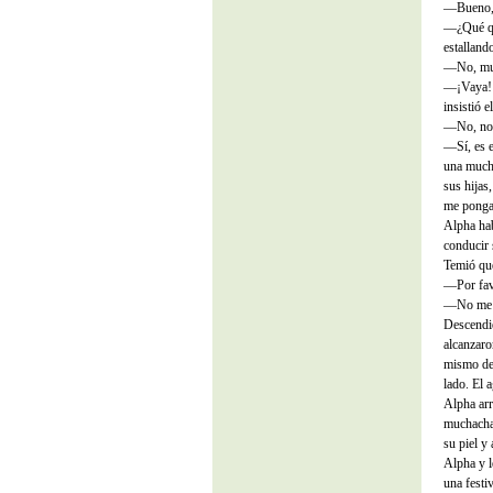
—Bueno,
—¿Qué qu
estalland
—No, mu
—¡Vaya! 
insistió e
—No, no.
—Sí, es e
una mucha
sus hijas
me ponga e
Alpha hab
conducir 
Temió qu
—Por favo
—No me b
Descendie
alcanzaro
mismo de 
lado. El a
Alpha arr
muchacha 
su piel y
Alpha y l
una festiv