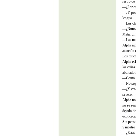
rastro de
—¿Por qu
—¿Y por 
lengua.
—Los chic
—¿Nunca s
Matar un 
—Las muje
Alpha agi
atención
Los much
Alpha ech
las cañas
abultado h
—Como te
—No soy t
—¿Y cree
severo.
Alpha no
no se sen
dejado de
explicaci
Sin pensa
y mostró 
—¿Estás l