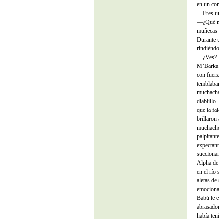
en un cor
—Eres un
—¿Qué no
muñecas y
Durante u
rindiéndo
—¿Ves? L
M’Barka l
con fuerz
temblaban
muchacha 
diablillo
que la fal
brillaron
muchacho 
palpitant
expectante
succionar
Alpha dej
en el río
aletas de
emocionab
Babú le ex
abrasador
había ten