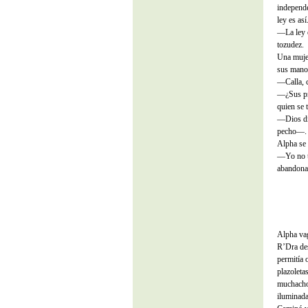
independe
ley es así
—La ley e
tozudez.
Una mujer
sus manos
—Calla, c
—¿Sus pro
quien se 
—Dios dis
pecho—. N
Alpha se 
—Yo no t
abandonan
Alpha vag
R’Dra des
permitía 
plazoleta
muchacho 
iluminada