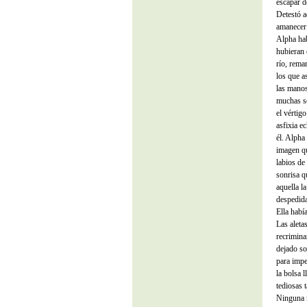
escapar d
Detestó a
amanecer 
Alpha hab
hubieran 
río, rema
los que a
las manos
muchas s
el vértig
asfixia e
él. Alpha
imagen qu
labios de
sonrisa q
aquella la
despedida
Ella habí
Las aleta
recrimina
dejado so
para impe
la bolsa 
tediosas 
Ninguna n