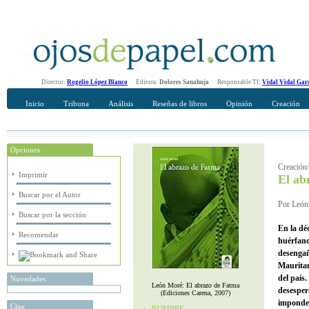
Director:
Rogelio López Blanco
Editora:
Dolores Sanahuja
Responsable TI:
Vidal Vidal Gar
Inicio
Tribuna
Análisis
Reseñas de libros
Opinión
Creación
Opciones
Recomendar
Su nombre Completo
Creación
Imprimir
El ab
Buscar por el Autor
Por León
Buscar por la sección
En la dé
Recomendar
huérfano
desengañ
Mauritan
del país.
Novedades
León Moré: El abrazo de Fatma
desesper
(Ediciones Carena, 2007)
impondera
Cine
NOMBRE