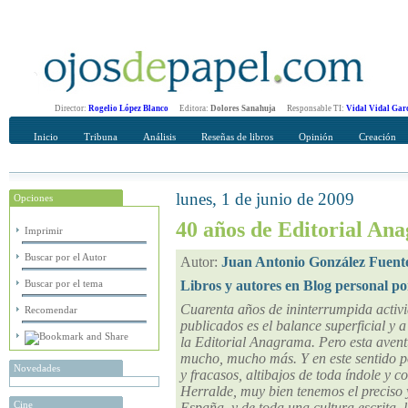
Director:
Rogelio López Blanco
Editora:
Dolores Sanahuja
Responsable TI:
Vidal Vidal Gar
Inicio
Tribuna
Análisis
Reseñas de libros
Opinión
Creación
lunes, 1 de junio de 2009
Opciones
Recomendar
Su nombre Completo
40 años de Editorial An
Imprimir
Buscar por el Autor
Autor:
Juan Antonio González Fuent
Buscar por el tema
Libros y autores en Blog personal po
Cuarenta años de ininterrumpida activida
Recomendar
publicados es el balance superficial y 
la Editorial Anagrama. Pero esta avent
mucho, mucho más. Y en este sentido pod
Novedades
y fracasos, altibajos de toda índole y
Herralde, muy bien tenemos el preciso 
Cine
España, y de toda una cultura escrita, 