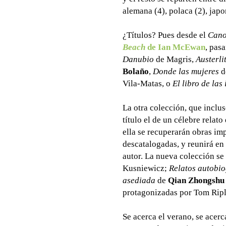
alemana (4), polaca (2), japo
¿Títulos? Pues desde el
Cano
Beach
de Ian McEwan
, pas
Danubio
de Magris,
Austerli
Bolaño
,
Donde las mujeres
d
Vila-Matas, o
El libro de las
La otra colección, que inclus
título el de un célebre relato
ella se recuperarán obras im
descatalogadas, y reunirá en
autor. La nueva colección se
Kusniewicz;
Relatos autobio
asediada
de
Qian Zhongshu
protagonizadas por Tom Ripl
Se acerca el verano, se acerca