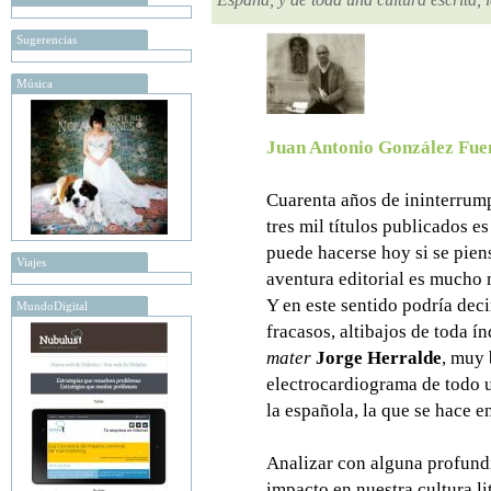
Sugerencias
Música
Juan Antonio González Fue
Cuarenta años de ininterrump
tres mil títulos publicados e
puede hacerse hoy si se pien
Viajes
aventura editorial es mucho
Y en este sentido podría decir
MundoDigital
fracasos, altibajos de toda 
mater
Jorge Herralde
, muy 
electrocardiograma de todo un
la española, la que se hace e
Analizar con alguna profundid
impacto en nuestra cultura li