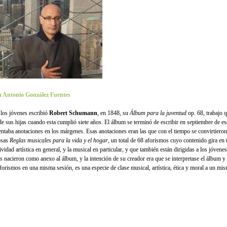
 Antonio González Fuentes
 los jóvenes escribió
Robert Schumann
, en 1848, su
Álbum para la juventud
op. 68, trabajo 
de sus hijas cuando esta cumplió siete años. El álbum se terminó de escribir en septiembre de es
entaba anotaciones en los márgenes. Esas anotaciones eran las que con el tiempo se convirtieron
osas
Reglas musicales para la vida y el hogar
, un total de 68 aforismos cuyo contenido gira en 
ividad artística en general, y la musical en particular, y que también están dirigidas a los jóvene
as nacieron como anexo al álbum, y la intención de su creador era que se interpretase el álbum y
aforismos en una misma sesión, es una especie de clase musical, artística, ética y moral a un mi