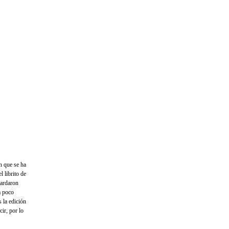
ón que se ha
 librito de
tardaron
a poco
s la edición
ir, por lo