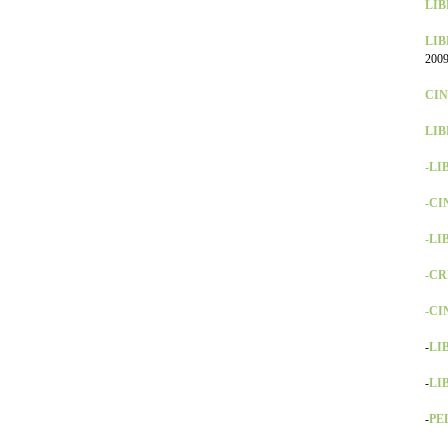
LIBR
LIB
2009
CINE
LIB
-LI
-CI
-LIB
-CR
-CIN
-
LIB
-
LIB
-
PEL