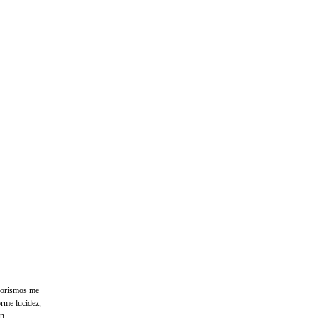
aforismos me
rme lucidez,
en