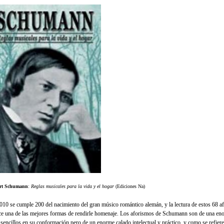
rt Schumann
:
Reglas musicales para la vida y el hogar
(Ediciones Na)
010 se cumple 200 del nacimiento del gran músico romántico alemán, y la lectura de estos 68 
ce una de las mejores formas de rendirle homenaje. Los aforismos de Schumann son de una eno
sencillos en su conformación pero de un enorme calado intelectual y práctico, y como se refier