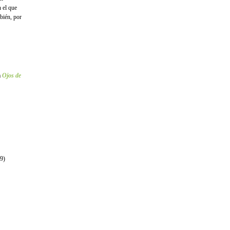
n el que
mbién, por
a
Ojos de
09)