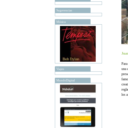
Sugerencias
Música
Juan
Para
una 
Viajes
pres
fam
MundoDigital
creat
regl
los 