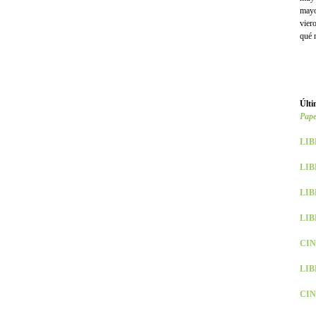
mayo
vier
qué n
Últi
Pape
LIB
LIBR
LIB
LIBR
CINE
LIB
CIN