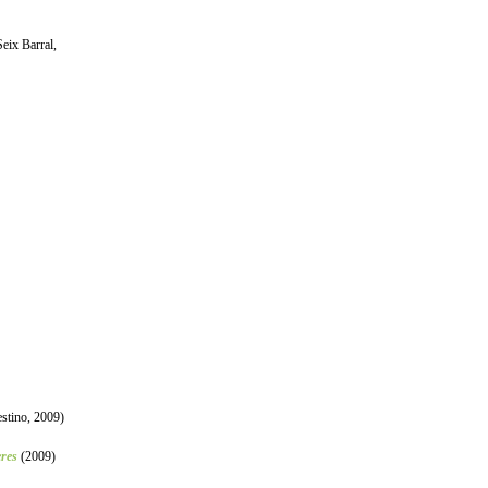
Seix Barral,
stino, 2009)
res
(2009)