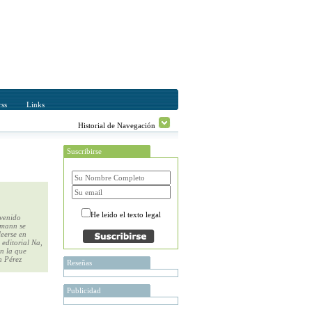
ss
Links
Historial de Navegación
Suscribirse
He leido el texto legal
 venido
umann se
leerse en
 editorial Na,
en la que
n Pérez
Reseñas
Publicidad