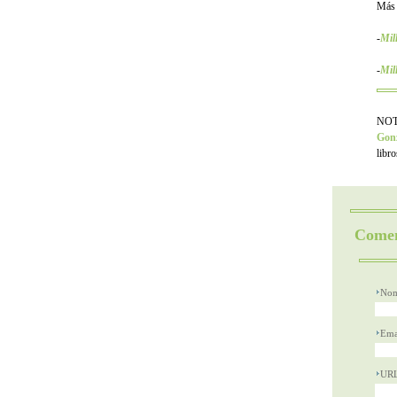
Más
-
Mil
-
Mil
NOTA
Gonz
libr
Comen
Nom
Ema
UR