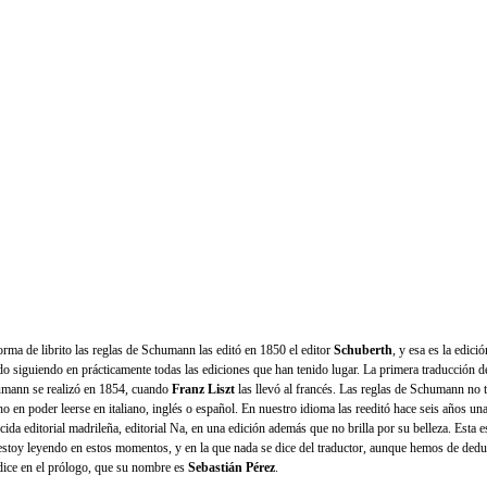
orma de librito las reglas de Schumann las editó en 1850 el editor
Schuberth
, y esa es la edici
do siguiendo en prácticamente todas las ediciones que han tenido lugar. La primera traducción del
mann se realizó en 1854, cuando
Franz Liszt
las llevó al francés. Las reglas de Schumann no 
o en poder leerse en italiano, inglés o español. En nuestro idioma las reeditó hace seis años un
ida editorial madrileña, editorial Na, en una edición además que no brilla por su belleza. Esta e
estoy leyendo en estos momentos, y en la que nada se dice del traductor, aunque hemos de deduc
dice en el prólogo, que su nombre es
Sebastián Pérez
.