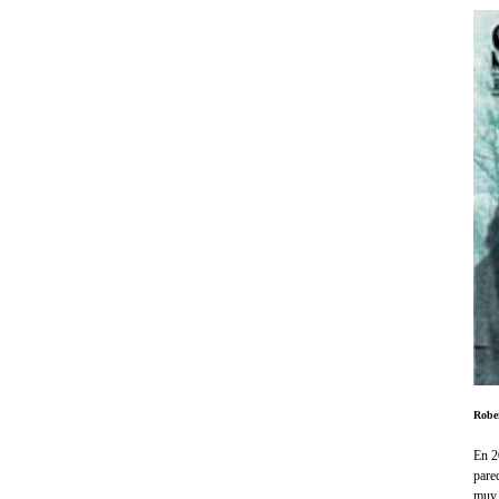
Robe
En 2
pare
muy 