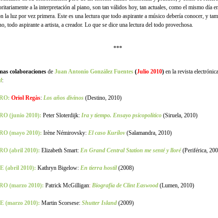
ritariamente a la interpretación al piano, son tan válidos hoy, tan actuales, como el mismo día e
on la luz por vez primera. Este es una lectura que todo aspirante a músico debería conocer, y ta
o, todo aspirante a artista, a creador. Lo que se dice una lectura del todo provechosa.
***
mas colaboraciones
de
Juan Antonio González Fuentes
(
Julio
2010
)
en la revista electrónic
l
:
RO:
Oriol Regàs
:
Los años divinos
(Destino, 2010)
O (junio 2010):
Peter Sloterdijk:
Ira y tiempo. Ensayo psicopolítico
(Siruela, 2010)
RO (mayo 2010):
Irène Némirovsky:
El caso Kurílov
(Salamandra, 2010)
O (abril 2010):
Elizabeth Smart:
En Grand Central Station me senté y lloré
(Periférica, 20
 (abril 2010):
Kathryn Bigelow:
En tierra hostil
(2008)
RO (marzo 2010):
Patrick McGilligan
:
Biografía de Clint Easwood
(Lumen, 2010)
E (marzo 2010):
Martin Scorsese:
Shutter Island
(2009)