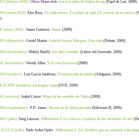
O (febrero 2010):
Oliver Matuschek
:
Las tres vidas de Stefan Zweig
(Papel de Liar, 2009)
RO (enero 2010)
: Alex Ross:
El ruido eterno. Escuchar al siglo XX a través de su música
(
)
 (enero 2010):
James Cameron:
Avatar
(2009)
RO (diciembre):
Gerald Martin:
Gabriel García Márquez. Una vida
(Debate, 2009)
BRO (noviembre):
Miklós Bánffy:
Los días contados
(Libros del Asteroide, 2009)
NE (noviembre):
Woody Allen:
Si la cosa funciona
(2009)
RO (octubre):
Luis García Jambrina:
El manuscrito de piedra
(Alfagaura, 2008)
EACIÓN (octubre):
La lengua ciega
(DVD, 2009)
E (octubre):
Isabel Coixet:
Mapa de los sonidos de Tokio
(2009)
RO (septiembre):
P.D. James:
Muerte en la clínica privada
(Ediciones B, 2009)
RO (julio)
: Stieg Larsson:
Millennium 3. La reina en el palacio de las corrientes de aire
(De
ÍCULA (julio)
:
Niels Arden Oplev:
Millennium 1: Los hombres que no amaban a las muje