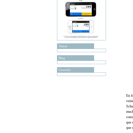
Temas
Blog
Creación
En f
veni
Schu
much
conoc
que 
que 