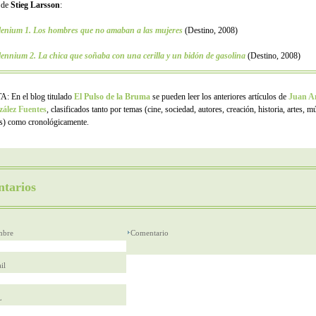
 de
Stieg Larsson
:
lenium 1. Los hombres que no amaban a las mujeres
(Destino, 2008)
lennium 2. La chica que soñaba con una cerilla y un bidón de gasolina
(Destino, 2008)
: En el blog titulado
El Pulso de la Bruma
se pueden leer los anteriores artículos de
Juan A
ález Fuentes
, clasificados tanto por temas (cine, sociedad, autores, creación, historia, artes, m
os) como cronológicamente.
tarios
bre
Comentario
il
L