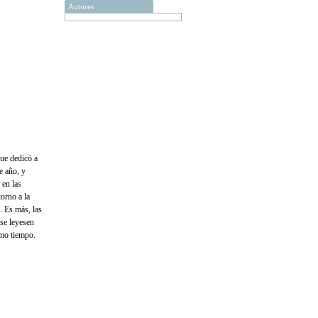
Autores
que dedicó a
e año, y
 en las
torno a la
s. Es más, las
 se leyesen
smo tiempo.