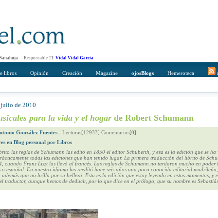
 Sanahuja
Responsable TI:
Vidal Vidal Garcia
e libros
Opinión
Creación
Magazine
ojosBlogs
Hemeroteca
r
 julio de 2010
mpleto
Direccción de correo del destinatario
sicales para la vida y el hogar
de Robert Schumann
ntonio González Fuentes
-
Lecturas[12933] Comentarios[0]
res en Blog personal por Libros
brito las reglas de Schumann las editó en 1850 el editor Schuberth, y esa es la edición que se ha
rácticamente todas las ediciones que han tenido lugar. La primera traducción del librito de Sch
4, cuando Franz Liszt las llevó al francés. Las reglas de Schumann no tardaron mucho en poder 
és o español. En nuestro idioma las reeditó hace seis años una poco conocida editorial madrileña,
 además que no brilla por su belleza. Esta es la edición que estoy leyendo en estos momentos, y 
el traductor, aunque hemos de deducir, por lo que dice en el prólogo, que su nombre es Sebastiá