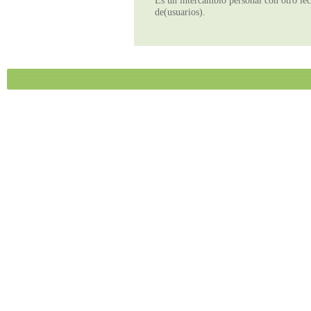
Es un intercambio personal con otro lect
de(usuarios).