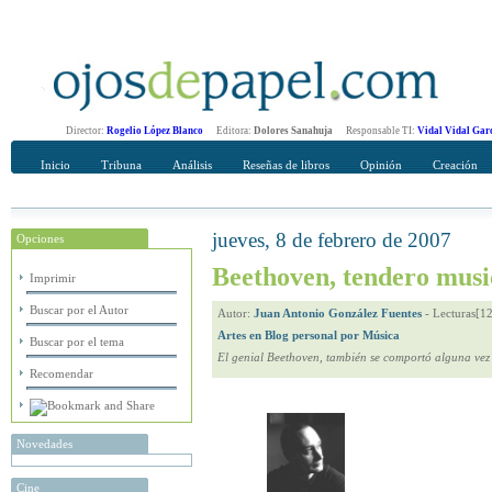
Director:
Rogelio López Blanco
Editora:
Dolores Sanahuja
Responsable TI:
Vidal Vidal Gar
Inicio
Tribuna
Análisis
Reseñas de libros
Opinión
Creación
jueves, 8 de febrero de 2007
Opciones
Recomendar
Su nombre Completo
Beethoven, tendero musi
Imprimir
Buscar por el Autor
Autor:
Juan Antonio González Fuentes
-
Lecturas[1
Artes en Blog personal por Música
Buscar por el tema
El genial Beethoven, también se comportó alguna vez
Recomendar
Novedades
Cine