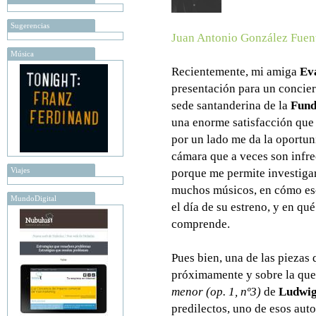
Sugerencias
Juan Antonio González Fuen
Música
Recientemente, mi amiga
Ev
presentación para un concier
sede santanderina de la
Fund
una enorme satisfacción que
por un lado me da la oportu
cámara que a veces son infre
Viajes
porque me permite investigar
muchos músicos, en cómo esc
MundoDigital
el día de su estreno, y en qué
comprende.
Pues bien, una de las piezas 
próximamente y sobre la que 
menor (op. 1, nº3)
de
Ludwig
predilectos, uno de esos aut