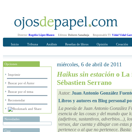
Director:
Rogelio López Blanco
Editora:
Dolores Sanahuja
Responsable TI:
Vidal Vidal Gar
Inicio
Tribuna
Análisis
Reseñas de libros
Opinión
Creación
miércoles, 6 de abril de 2011
Opciones
Recomendar
Su nombre Completo
Haikus sin estación
o La 
Imprimir
Sébastien Serrano
Buscar por el Autor
Buscar por el tema
Autor:
Juan Antonio González Fuent
Libros y autores en Blog personal po
Recomendar
La poesía de Juan Antonio González Fu
esencia de las cosas y del mundo que lo
(adjetivos, sustantivos, adverbios...), lo
Novedades
versos, dar cuenta y dibujar con estas
pertenece o al que no pertenece. Bast
Cine