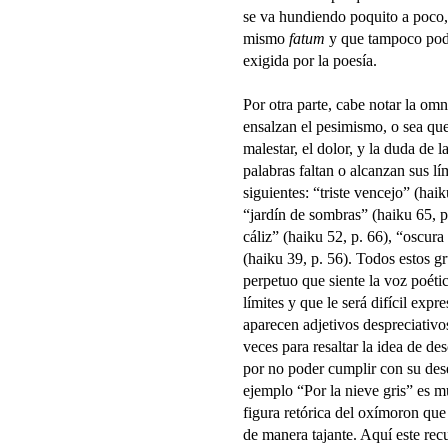
se va hundiendo poquito a poco, 
mismo
fatum
y que tampoco podrá
exigida por la poesía.
Por otra parte, cabe notar la om
ensalzan el pesimismo, o sea que 
malestar, el dolor, y la duda de 
palabras faltan o alcanzan sus l
siguientes: “triste vencejo” (hai
“jardín de sombras” (haiku 65, p
cáliz” (haiku 52, p. 66), “oscura 
(haiku 39, p. 56). Todos estos g
perpetuo que siente la voz poétic
límites y que le será difícil expr
aparecen adjetivos despreciativ
veces para resaltar la idea de de
por no poder cumplir con su dese
ejemplo “Por la nieve gris” es m
figura retórica del oxímoron qu
de manera tajante. Aquí este rec