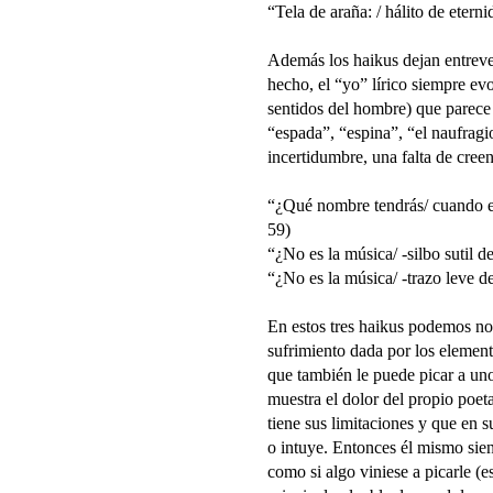
“Tela de araña: / hálito de etern
Además los haikus dejan entrever
hecho, el “yo” lírico siempre ev
sentidos del hombre) que parece 
“espada”, “espina”, “el naufragi
incertidumbre, una falta de creen
“¿Qué nombre tendrás/ cuando el
59)
“¿No es la música/ -silbo sutil d
“¿No es la música/ -trazo leve de
En estos tres haikus podemos not
sufrimiento dada por los element
que también le puede picar a uno
muestra el dolor del propio poet
tiene sus limitaciones y que en 
o intuye. Entonces él mismo sien
como si algo viniese a picarle (e