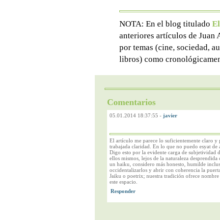
NOTA: En el blog titulado
El
anteriores artículos de Juan
por temas (cine, sociedad, aut
libros) como cronológicamen
Comentarios
05.01.2014 18:37:55
-
javier
El artículo me parece lo suficientemente claro y
trabajada claridad. En lo que no puedo esyat de 
Digo esto por la evidente carga de subjetividad d
ellos mismos, lejos de la naturaleza desprendida 
un haiku, considero más honesto, humilde incluso,
occidentalizarlos y abrir con coherencia la puerta
Jaiku o poetrix; nuestra tradición ofrece nombr
este espacio.