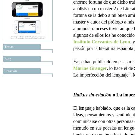
enorme fortuna de que dicho tra
análisis en un master 2 de Liter
fortuna se la debo a mi buen am
máster y autor del prólogo a mi
alumnos franceses tuvieran que le
algunos de ellos los he conocid
Instituto Cervantes de Lyon
, 
Temas
pasión por la literatura española
Blog
Ya se han publicado en estas mi
Marine Granger
,
lo hace el de
Creación
La imperfección del lenguaje”. 
Haikus sin estación
o La imperf
El lenguaje hablado, que es la c
ideas, pensamientos y sentimient
comunicarse con otras personas d
menudo en sus poesías un lenguaje
huele, oye, percibe y hasta lo qu