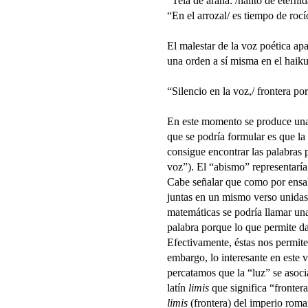
“Tela de araña: /hálito de eterni
“En el arrozal/ es tiempo de rocío
El malestar de la voz poética ap
una orden a sí misma en el haiku
“Silencio en la voz,/ frontera po
En este momento se produce una 
que se podría formular es que la
consigue encontrar las palabras p
voz”). El “abismo” representaría
Cabe señalar que como por ensal
juntas en un mismo verso unidas
matemáticas se podría llamar una
palabra porque lo que permite da
Efectivamente, éstas nos permite
embargo, lo interesante en este 
percatamos que la “luz” se asoci
latín
limis
que significa “frontera
limis
(frontera) del imperio rom