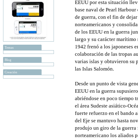
EEUU por esta situación llev
base naval de Pearl Harbour 
de guerra, con el fin de deja
norteamericanos y consolidar
de los EEUU en la guerra junt
largo y su carácter marítimo
1942 frenó a los japoneses en
Temas
colaboración de las tropas a
Blog
varias islas y obtuvieron su
las Islas Salomón.
Creación
Desde un punto de vista gene
EEUU en la guerra supusiero
abriéndose en poco tiempo tr
el área Sudeste asiático-Océ
fuerte refuerzo en el bando 
del Eje se mantuvo hasta nov
produjo un giro de la guerra 
norteamericano los aliados p