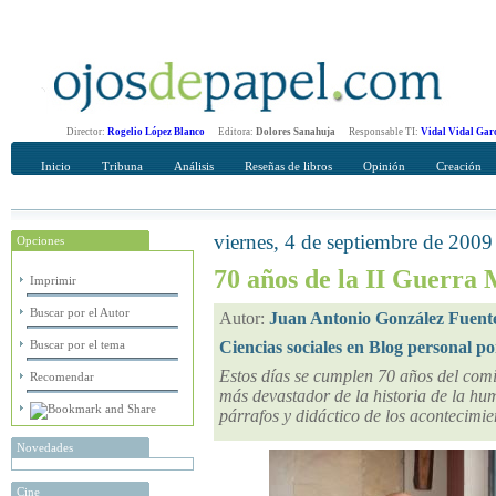
Director:
Rogelio López Blanco
Editora:
Dolores Sanahuja
Responsable TI:
Vidal Vidal Gar
Inicio
Tribuna
Análisis
Reseñas de libros
Opinión
Creación
viernes, 4 de septiembre de 2009
Opciones
Recomendar
Su nombre Completo
70 años de la II Guerra 
Imprimir
Buscar por el Autor
Autor:
Juan Antonio González Fuent
Buscar por el tema
Ciencias sociales en Blog personal po
Estos días se cumplen 70 años del comie
Recomendar
más devastador de la historia de la h
párrafos y didáctico de los acontecimie
Novedades
Cine