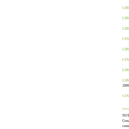
LIBR
LIB
LIBR
CINE
LIB
CIN
LIBR
LIBR
2009
CINE
NOTA
Gonzá
como