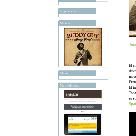
Sugerencias
Música
Juan
El c
dete
Viajes
un e
Frut
MundoDigital
El t
Toda
es s
Spar