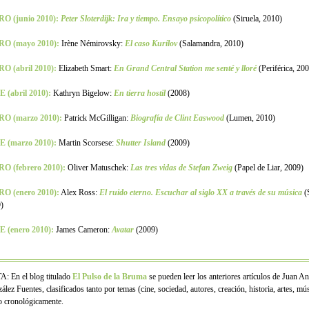
O (junio 2010):
Peter Sloterdijk: Ira y tiempo. Ensayo psicopolítico
(Siruela, 2010)
RO (mayo 2010):
Irène Némirovsky:
El caso Kurílov
(Salamandra, 2010)
O (abril 2010):
Elizabeth Smart:
En Grand Central Station me senté y lloré
(Periférica, 20
 (abril 2010):
Kathryn Bigelow:
En tierra hostil
(2008)
RO (marzo 2010):
Patrick McGilligan:
Biografía de Clint Easwood
(Lumen, 2010)
E (marzo 2010):
Martin Scorsese:
Shutter Island
(2009)
O (febrero 2010):
Oliver Matuschek:
Las tres vidas de Stefan Zweig
(Papel de Liar, 2009)
O (enero 2010):
Alex Ross:
El ruido eterno. Escuchar al siglo XX a través de su música
(S
)
 (enero 2010):
James Cameron:
Avatar
(2009)
: En el blog titulado
El Pulso de la Bruma
se pueden leer los anteriores artículos de Juan A
lez Fuentes, clasificados tanto por temas (cine, sociedad, autores, creación, historia, artes, mús
 cronológicamente.