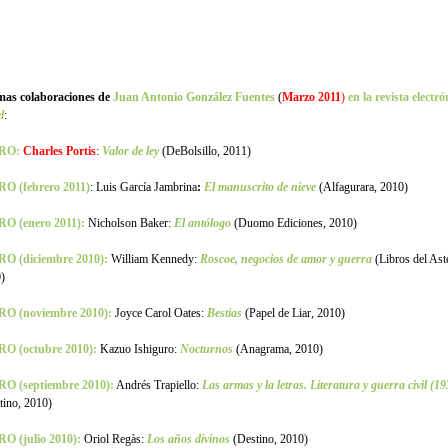
mas colaboraciones de
Juan Antonio González Fuentes
(
Marzo 2011
)
en la revista electró
l
:
RO:
Charles Portis
:
Valor de ley
(DeBolsillo, 2011)
O (febrero 2011)
: Luis García Jambrina
:
El manuscrito de nieve
(Alfagurara, 2010)
O (enero 2011):
Nicholson Baker:
El antólogo
(Duomo Ediciones, 2010)
O (diciembre 2010):
William Kennedy:
Roscoe, negocios de amor y guerra
(Libros del Ast
)
RO (noviembre 2010):
Joyce Carol Oates:
Bestias
(Papel de Liar, 2010)
O (octubre 2010):
Kazuo Ishiguro:
Nocturnos
(Anagrama, 2010)
O (septiembre 2010):
Andrés Trapiello:
Las armas y la letras. Literatura y guerra civil (1
tino, 2010)
O (julio 2010):
Oriol Regàs:
Los años divinos
(Destino, 2010)