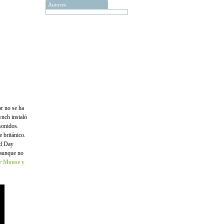
Autores
or no se ha
ynch instaló
sonidos.
 británico.
od Day
 aunque no
r Mouse
y