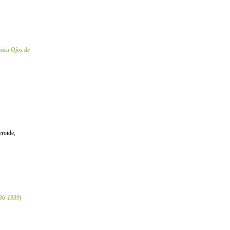
nica
Ojos de
eroide,
936-1939)