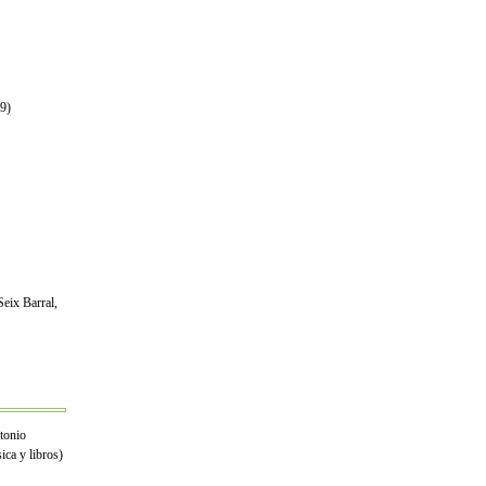
09)
eix Barral,
ntonio
ica y libros)