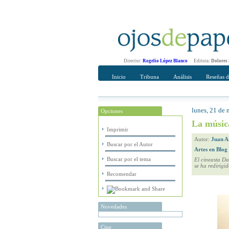
Director:
Rogelio López Blanco
Editora:
Dolores
Inicio
Tribuna
Análisis
Reseñas d
lunes, 21 de
Opciones
Recomendar
Su nombre Co
La músic
Imprimir
Autor:
Juan A
Buscar por el Autor
Artes en Blog
Buscar por el tema
El cineasta Da
se ha redirigi
Recomendar
Novedades
Cine