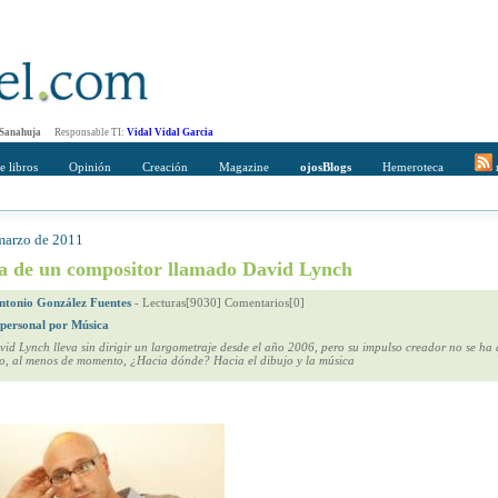
 Sanahuja
Responsable TI:
Vidal Vidal Garcia
e libros
Opinión
Creación
Magazine
ojosBlogs
Hemeroteca
r
 marzo de 2011
mpleto
Direccción de correo del destinatario
a de un compositor llamado David Lynch
ntonio González Fuentes
-
Lecturas[9030] Comentarios[0]
 personal por Música
vid Lynch lleva sin dirigir un largometraje desde el año 2006, pero su impulso creador no se ha 
do, al menos de momento, ¿Hacia dónde? Hacia el dibujo y la música