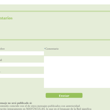
tarios
bre
Comentario
il
L
nsaje no será publicado si:
ntenido coincide con el de otros mensajes publicados con anterioridad.
escrito íntegramente en MAYÚSCULAS, lo que en el lenguaje de la Red significa