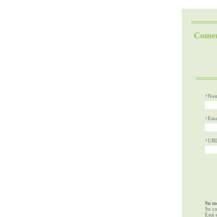
Comen
Nom
Ema
UR
Su me
Su co
Está 