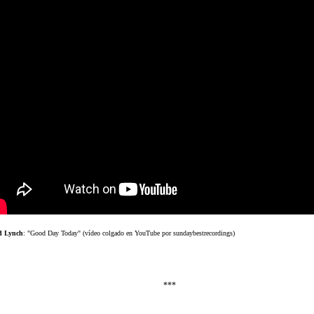
d Lynch
: "Good Day Today" (vídeo colgado en YouTube por sundaybestrecordings)
***