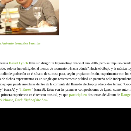
 Antonio González Fuentes
ineasta
David Lynch
lleva sin dirigir un largometraje desde el año 2006, pero su impulso cread
nido, solo se ha redirigido, al menos de momento, ¿Hacia dónde? Hacia el dibujo y la música. L
studio de grabación en el sótano de su casa para, según propia confesión, experimentar con los 
o de dichos experimentos es un single que recientemente publicó un pequeño sello independiente
rabajo que puede insertarse dentro de la corriente del llamado electropop ofrece dos temas: “Go
y” (cara A) y “
I Know
” (cara B). Estas son las primeras composiciones de Lynch como autor,
u primera experiencia en el terreno musical, ya que
participó en
dos temas del álbum de
Dange
klehorse
,
Dark Night of the Soul
.