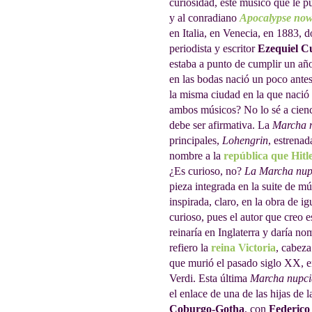
curiosidad, este músico que le p
y al conradiano
Apocalypse no
en Italia, en Venecia, en 1883, d
periodista y escritor
Ezequiel C
estaba a punto de cumplir un añ
en las bodas nació un poco ante
la misma ciudad en la que nació
ambos músicos? No lo sé a cienci
debe ser afirmativa. La
Marcha 
principales,
Lohengrin
, estrena
nombre a la
república que Hitl
¿Es curioso, no?
La Marcha nup
pieza integrada en la suite de mú
inspirada, claro, en la obra de ig
curioso, pues el autor que creo 
reinaría en Inglaterra y daría no
refiero la
reina Victoria
, cabeza
que murió el pasado siglo XX, e
Verdi. Esta última
Marcha nupci
el enlace de una de las hijas de l
Coburgo-Gotha
, con
Federico 