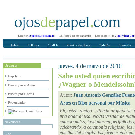
Director:
Rogelio López Blanco
Editora:
Dolores Sanahuja
Responsable TI:
Vidal Vidal Gar
Inicio
Tribuna
Análisis
Reseñas de libros
Opinión
Creación
jueves, 4 de marzo de 2010
Opciones
Recomendar
Su nombre Completo
Sabe usted quién escribi
Imprimir
¿Wagner o Mendelssohn
Buscar por el Autor
Buscar por el tema
Autor:
Juan Antonio González Fuent
Artes en Blog personal por Música
Recomendar
Eh, usted, amigo! ¿Puedo proponerle u
una boda al uso. Novia vestida de blan
emocionados, invitados emperifollados,
Novedades
celebrando la ceremonia religiosa, los
pasillos del templo, los jóvenes más g
Cine