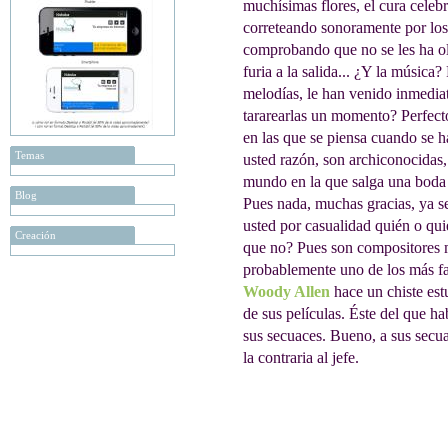
muchísimas flores, el cura celeb
correteando sonoramente por los
comprobando que no se les ha olv
furia a la salida... ¿Y la música
melodías, le han venido inmedia
tararearlas un momento? Perfecto
en las que se piensa cuando se ha
Temas
usted razón, son archiconocidas,
mundo en la que salga una boda 
Blog
Pues nada, muchas gracias, ya s
usted por casualidad quién o qu
Creación
que no? Pues son compositores m
probablemente uno de los más fam
Woody Allen
hace un chiste est
de sus películas. Éste del que 
sus secuaces. Bueno, a sus secua
la contraria al jefe.