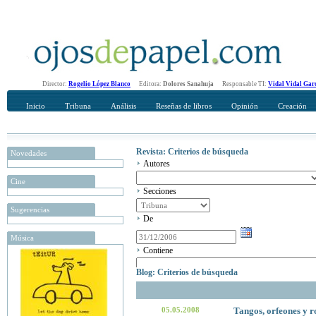
Director:
Rogelio López Blanco
Editora:
Dolores Sanahuja
Responsable TI:
Vidal Vidal Gar
Inicio
Tribuna
Análisis
Reseñas de libros
Opinión
Creación
Revista: Criterios de búsqueda
Novedades
Autores
Cine
Secciones
Sugerencias
De
Música
Contiene
Blog: Criterios de búsqueda
05.05.2008
Tangos, orfeones y r