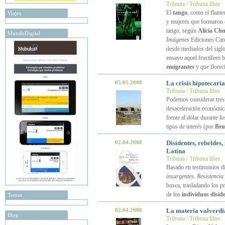
Tribuna / Tribuna libre
El
tango
, como el flamen
Viajes
y mujeres que formaron e
tango, según
Alicia Chu
MundoDigital
Imágenes
Ediciones Caren
desde mediados del siglo
ensayo aquel fructífero 
emigrantes
y que florec
05.05.2008
La crisis hipotecari
Tribuna / Tribuna libre
Podemos considerar tre
desaceleración económica
frente al dólar durante l
tipos de interés (por
Bru
02.04.2008
Disidentes, rebeldes
Latina
Tribuna / Tribuna libre
Basado en testimonios d
insurgentes. Resistencia
busca, trasladando los pri
de los
individuos disid
Temas
02.04.2008
La materia valverd
Blog
Tribuna / Tribuna libre