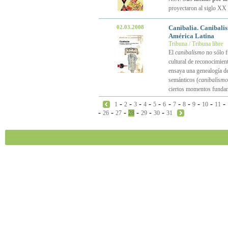
proyectaron al siglo XX
02.03.2008
Canibalia. Canibali
América Latina
Tribuna / Tribuna libre
El
canibalismo
no sólo f
cultural de reconocimien
ensaya una genealogía de
semánticos (
canibalismo
ciertos momentos fundame
-
-
-
-
-
-
-
-
-
-
-
1
2
3
4
5
6
7
8
9
10
11
-
-
-
-
-
-
26
27
28
29
30
31