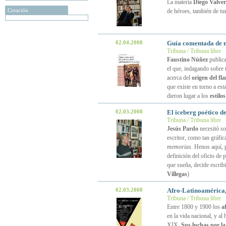
La materia
Diego Valver
Creación
de héroes, también de t
02.04.2008
Guía comentada de m
Tribuna / Tribuna libre
Faustino Núñez
publica
el que, indagando sobre 
acerca del
origen del fl
que existe en torno a es
dieron lugar a los
estilo
02.03.2008
El iceberg poético d
Tribuna / Tribuna libre
Jesús Pardo
necesitó so
escritor, como tan gráfi
memorias
. Henos aquí, p
definición del oficio de p
que sueña, decide escribi
Villegas
)
02.03.2008
Afro-Latinoamérica
Tribuna / Tribuna libre
Entre 1800 y 1900 los
a
en la vida nacional, y al
XIX.
Sus luchas por l