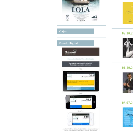
Viajes
02.10.
MundoDigital
01.10.
03.07.