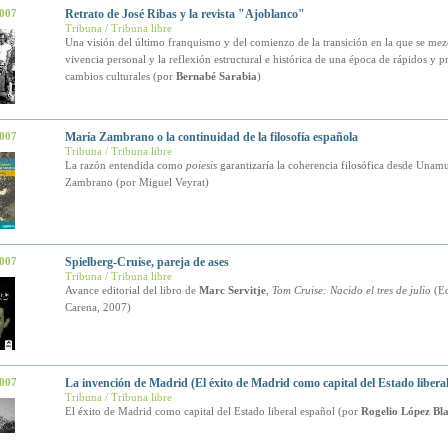
2007
Retrato de José Ribas y la revista "Ajoblanco"
Tribuna / Tribuna libre
Una visión del último franquismo y del comienzo de la transición en la que se mez
vivencia personal y la reflexión estructural e histórica de una época de rápidos y 
cambios culturales (por
Bernabé Sarabia
)
2007
María Zambrano o la continuidad de la filosofía española
Tribuna / Tribuna libre
La razón entendida como
poiesis
garantizaría la coherencia filosófica desde Unam
Zambrano (por Miguel Veyrat)
2007
Spielberg-Cruise, pareja de ases
Tribuna / Tribuna libre
Avance editorial del libro de
Marc Servitje
,
Tom Cruise: Nacido el tres de julio
(E
Carena, 2007)
2007
La invención de Madrid (El éxito de Madrid como capital del Estado liberal
Tribuna / Tribuna libre
El éxito de Madrid como capital del Estado liberal español (por
Rogelio López Bl