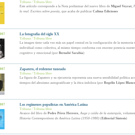
Tribuna / Tribuna libre
Este artículo corresponde a la Nota preliminar del nuevo libro de
Miguel Veyrat
,
F
lo real. Escritos sobre poesía
, que acaba de publicar
Calima Ediciones
2007
La fotografía del siglo XX
Tribuna / Tribuna libre
La imagen tiene cada vez más un papel central en la configuración de la memoria 
individual como colectiva, al mismo tiempo conforma con enorme potencia nuestr
cognitivo y emocional (por
Bernabé Sarabia
)
2007
Zapatero, el redentor tuneado
Tribuna / Tribuna libre
La figura de Zapatero y su ejecutoria representa una nueva sensibilidad política ac
tiempos del altruismo autogratificate y la ética indolora (por
Rogelio López Blanc
2007
Los regímenes populistas en América Latina
Tribuna / Tribuna libre
Avance del libro de
Pedro Pérez Herrero
,
Auge y caída de la autarquía
, volumen
Historia Contemporánea de América Latina (1950-1980)
(
Editorial Síntesis
)