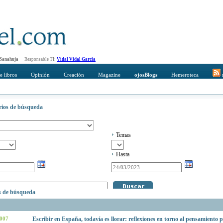
 Sanahuja
Responsable TI:
Vidal Vidal Garcia
e libros
Opinión
Creación
Magazine
ojosBlogs
Hemeroteca
r
erios de búsqueda
Temas
Hasta
os de búsqueda
2007
Escribir en España, todavía es llorar: reflexiones en torno al pensamiento p