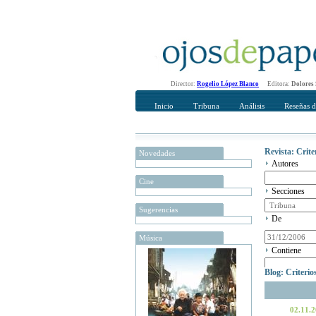
Director:
Rogelio López Blanco
Editora:
Dolores
Inicio
Tribuna
Análisis
Reseñas d
Revista: Crit
Novedades
Autores
Cine
Secciones
Sugerencias
De
Música
Contiene
Blog: Criteri
02.11.