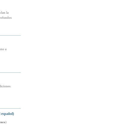
clan la
profundos
uno a
diciones
 español)
anco
)