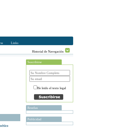
ss
Links
Historial de Navegación
Suscribirse
He leido el texto legal
Reseñas
Publicidad
oético