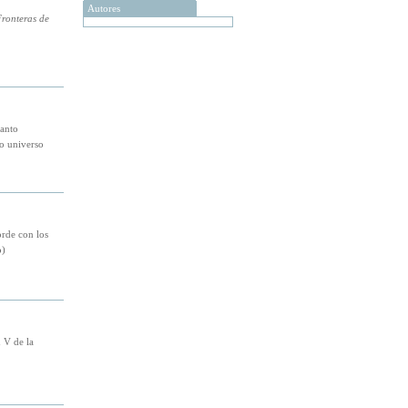
Autores
ronteras de
tanto
o universo
orde con los
o
)
 V de la