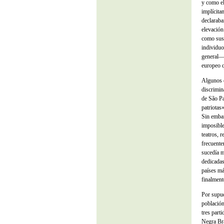
y como el
implícita
declaraba
elevación
como sus 
individuo
general—e
europeo q
Algunos c
discrimin
de São Pa
patriotas
Sin embar
imposible
teatros, 
frecuente
sucedía m
dedicadas
países má
finalment
Por supue
población
tres part
Negra Bra