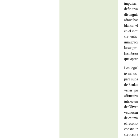
impulsar 
definitiv
distingui
afrocuban
blanca. «
en el inm
ser «más 
inmigraci
la sangre
[sembrará
que apare
Los legis
términos 
para subs
de Paula 
venas, po
afirmativ
intelectu
de Olivei
«conocem
de estima
el recono
constitui
ser recon