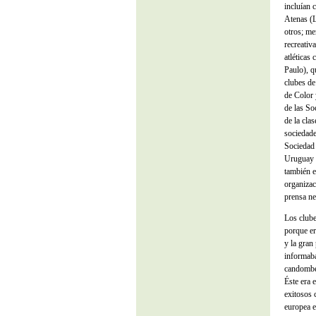
incluían 
Atenas (
otros; me
recreativ
atléticas
Paulo), q
clubes de
de Color 
de las So
de la cla
sociedade
Sociedad 
Uruguay (
también e
organizac
prensa ne
Los clube
porque er
y la gran
informaba
candombe 
Éste era 
exitosos 
europea e