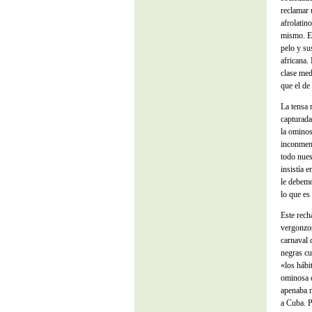
reclamar 
afrolatin
mismo. En
pelo y su
africana.
clase med
que el de
La tensa 
capturada
la ominos
inconmens
todo nues
insistía 
le debemo
lo que es
Este rech
vergonzos
carnaval 
negras cu
«los hábi
ominosa d
apenaba m
a Cuba. P