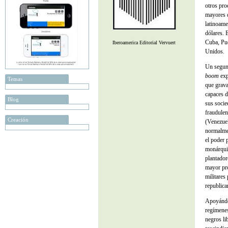
otros pro
mayores q
latinoame
dólares. 
Cuba, Pu
Iberoamerica Editorial Vervuert
Unidos.
Un segund
boom
exp
Temas
que grava
capaces d
Blog
sus socie
fraudulen
Creación
(Venezue
normalmen
el poder 
monárquic
plantador
mayor pre
militares
republica
Apoyándos
regímenes
negros li