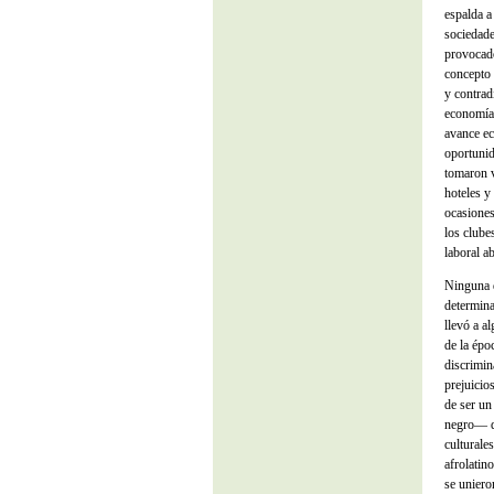
espalda a
sociedade
provocado
concepto 
y contrad
economía 
avance ec
oportunid
tomaron v
hoteles y
ocasiones
los clube
laboral ab
Ninguna d
determina
llevó a a
de la épo
discrimin
prejuicio
de ser un
negro— qu
culturale
afrolatin
se uniero