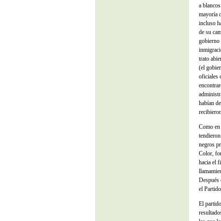
a blancos
mayoría d
incluso h
de su cam
gobierno 
inmigraci
trato abie
(el gobie
oficiales
encontrar
administr
habían de
recibiero
Como en o
tendieron
negros pr
Color, fo
hacia el f
llamamien
Después d
el Partid
El partid
resultado