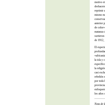
motivo er
deshacers
reprimir 
mismo más
conservad
anterior 
de color»
matanza d
surtieron
de 1912, 
El espect
profundam
«africani
la isla y
específic
la religi
casi excl
rebelión 
por toda l
provincia
enfoquemo
los años d
Nota de 