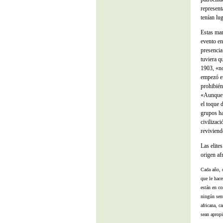
represent
tenían lu
Estas man
evento en
presencia
tuviera q
1903, «no
empezó en
prohibiénd
«Aunque n
el toque 
grupos ha
civilizac
reviviend
Las elite
origen af
Cada año, d
que le hac
están en co
ningún sent
africana, 
sean apropi