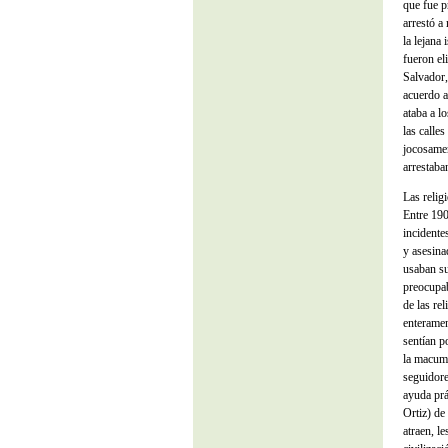
que fue p
arrestó a
la lejana
fueron el
Salvador,
acuerdo a
ataba a l
las calle
jocosamen
arrestaba
Las relig
Entre 190
incidente
y asesina
usaban su
preocupab
de las re
enteramen
sentían p
la macumb
seguidore
ayuda prá
Ortiz) de
atraen, l