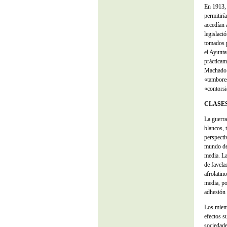
En 1913, 
permitirí
accedían 
legislaci
tomados p
el Ayunta
prácticam
Machado e
«tambores
«contorsi
CLASE
La guerra
blancos, 
perspecti
mundo de 
media. La
de favela
afrolatin
media, po
adhesión 
Los miemb
efectos s
sociedade