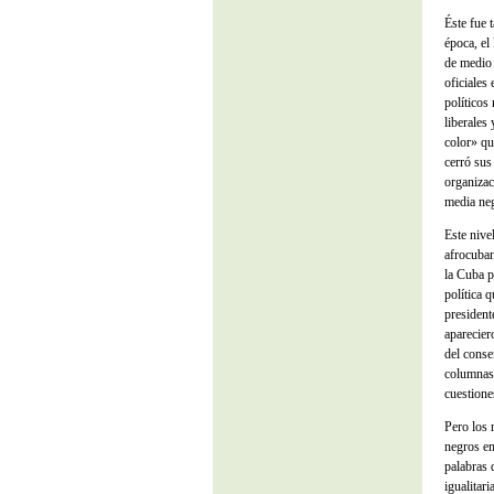
Éste fue 
época, el
de medio 
oficiales
políticos
liberales
color» qu
cerró sus
organizac
media ne
Este nive
afrocuban
la Cuba p
política 
president
aparecier
del cons
columnas 
cuestione
Pero los 
negros en
palabras 
igualitar