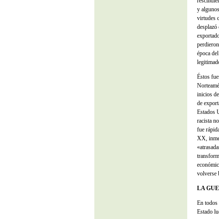
rescindie
y algunos
virtudes 
desplazó 
exportado
perdieron
época de
legitimad
Éstos fue
Norteamér
inicios d
de export
Estados U
racista n
fue rápid
XX, inmer
«atrasada
transform
económica
volverse 
LA GUE
En todos l
Estado lu