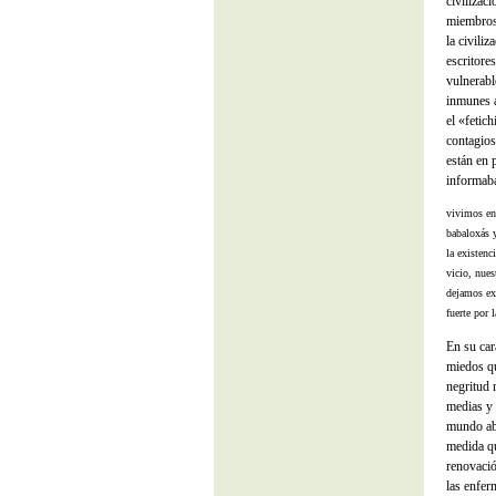
civilizaci
miembros 
la civili
escritore
vulnerabl
inmunes a
el «fetic
contagios
están en 
informaba
vivimos en 
babaloxás y
la existenc
vicio, nues
dejamos exp
fuerte por 
En su car
miedos qu
negritud 
medias y 
mundo aba
medida qu
renovació
las enfer