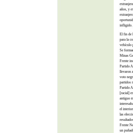
extranjer
años, y e
extranjer
oportunid
infligido.
El fin de
para la co
vehículo 
Se formar
Minas Ger
Frente in
Partido A
llevaron 
voto negr
partidos 
Partido A
[racial] 
antiguo mi
interesab
el interi
las elecc
resultado
Frente Ne
un puñado