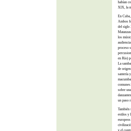
habían co
XIX, la m
En Cuba, 
Ambos fue
del siglo
Matanzas,
los músic
audiencia
proceso s
percusion
en Río) p
La samba 
de origen
santería 
macumba c
comunes: 
sobre una
danzantes
un paso r
También s
estilos y 
europeos 
civilizac
y el contr