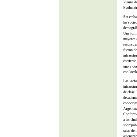
Vianna do
Evolución
Sin embar
las socie
demográfi
Una forma
mayores c
reconstru
fueron de
infraestr
corriente,
uno y dos
con local
Las «refo
infraestr
de clase.
decadente
conocidas
Argentin
Conform
a las ciu
sobrepobl
tasas de 
amenazaro