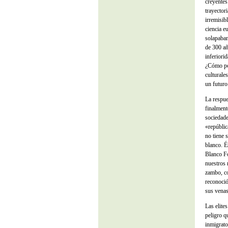
creyentes
trayector
irremisib
ciencia e
solapaban
de 300 añ
inferiori
¿Cómo pod
culturale
un futuro
La respue
finalment
sociedade
«repúblic
no tiene 
blanco. É
Blanco F
nuestros 
zambo, co
reconoció
sus venas
Las elite
peligro q
inmigrato