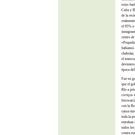
estos bar
Cuba y Br
de la rec
realmente
el 95% o 
inmigrant
centro de
«Pequeña 
bahianos 
chabolas 
el transc
deviniero
época del
Fue en gr
que el go
Río a pri
cortiços
a
ferrocarr
con la Re
causa inm
toda la p
entraban 
todos los
contra es