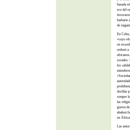
basada en
eco del ra
invocaron
barbarie 
de raigam
En Cuba, 
«cuyo obj
en record
ordenó a 
africanos
sociales.
los cabil
miembros 
«Socieda
autoridad
prohibien
desfilar 
romper lo
las relig
guerra de
abakuá fu
en África
Las autor