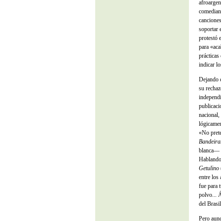
afroarge
comediant
canciones
soportar 
protestó 
para «aca
prácticas
indicar l
Dejando d
su rechaz
independi
publicaci
nacional,
lógicamen
«No prete
Bandeira
blanca— p
Hablando 
Getulino
entre los
fue para 
polvo... 
del Brasi
Pero aunq