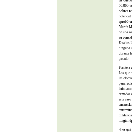
las que l
50.000 vo
pobres re
potencial
aprobó un
Martín M
de una so
su consid
Estados U
ninguna i
durante l
pasado.
Frente a 
Los que s
las elecc
para recl
latinoame
armadas d
este caso
encarcela
extermina
militanci
ningún ti
¿Por qué 