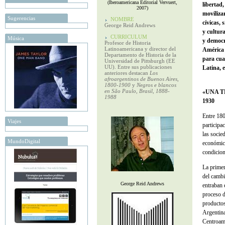
(Iberoamericana Editorial Vervuert,
libertad,
2007)
moviliza
Sugerencias
NOMBRE
cívicas, 
George Reid Andrews
y cultur
CURRICULUM
Música
y democra
Profesor de Historia
Latinoamericana y director del
América 
Departamento de Historia de la
para cua
Universidad de Pittsburgh (EE
UU). Entre sus publicaciones
Latina, e
anteriores destacan
Los
afroargentinos de Buenos Aires,
1800-1900
y
Negros e blancos
en São Paulo, Brasil, 1888-
«UNA T
1988
1930
Entre 180
Viajes
participa
las socie
MundoDigital
económico
condicion
La primer
del cambi
George Reid Andrews
entraban 
proceso d
productos
Argentina
Centroamé