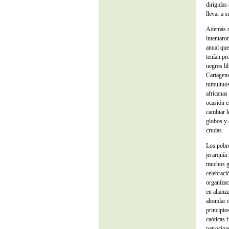
dirigidas 
llevar a 
Además de
intentaron
anual que
tenían pr
negros li
Cartagena
tumultuos
africanas
ocasión e
cambiar l
globos y 
crudas.
Los pobre
jerarquía
muchos go
celebraci
organizac
en alianz
ahondar e
principio
caóticas 
patrocina