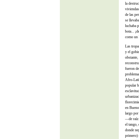
la destru
viviendas
de las pe
se llevaba
luchaba p
bota... ¡
como un 
Las tropa
y el gobi
obstante,
reconstru
fueron de
problemas
Afro-Lati
popular b
esclavitu
urbanizac
florecimi
en Buenos
largo por
—de raíz 
el tango,
donde neg
primero) 