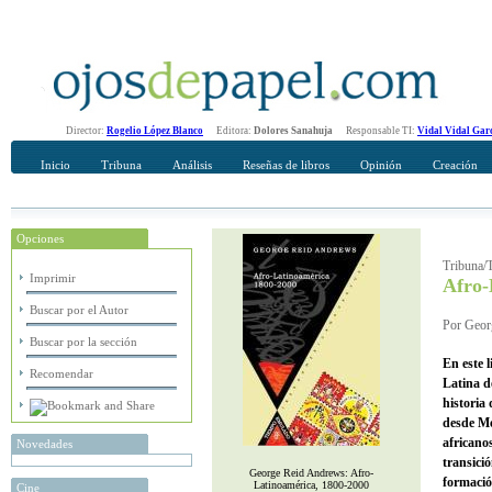
Director:
Rogelio López Blanco
Editora:
Dolores Sanahuja
Responsable TI:
Vidal Vidal Gar
Inicio
Tribuna
Análisis
Reseñas de libros
Opinión
Creación
Opciones
Recomendar
Su nombre Completo
Tribuna/T
Imprimir
Afro-
Buscar por el Autor
Por Geor
Buscar por la sección
En este l
Recomendar
Latina d
historia 
desde Mé
africanos
Novedades
transició
George Reid Andrews: Afro-
formació
Latinoamérica, 1800-2000
Cine