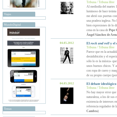
Tribuna / Tribuna libre
Al mediodía del martes 1
luminoso de hace treinta
Viajes
me abrió sus puertas con
una pradera inglesa. No 
MundoDigital
bien expresiones de lo d
cena en la casa de
Pepe 
Ángel Sánchez de Arm
04.05.2012
El
rock and roll
y el 
Tribuna / Tribuna libre
Parece que en la actualid
desinhibición y el espect
sólo lo es la música- qu
unos buenos chicos. Y au
con ropa de cuero y maqui
de su propio cuerpo (po
04.05.2012
El debate ideológico
Tribuna / Tribuna libre
No hay mayor error que p
naturaleza, a los de sus 
existencia de intereses e
referencia regulador de l
Temas
Cambra
)