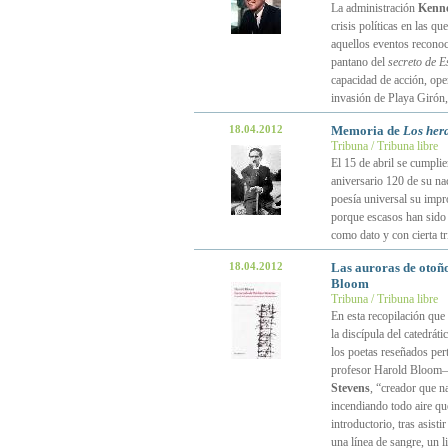
La administración
Kenn
crisis políticas en las q
aquellos eventos reconoc
pantano del
secreto de E
capacidad de acción, ope
invasión de Playa Girón,
18.04.2012
Memoria de
Los her
Tribuna / Tribuna libre
El 15 de abril se cumpli
aniversario 120 de su na
poesía universal su impr
porque escasos han sido 
como dato y con cierta tr
18.04.2012
Las auroras de otoño
Bloom
Tribuna / Tribuna libre
En esta recopilación qu
la discípula del catedrát
los poetas reseñados per
profesor Harold Bloom— 
Stevens
, “creador que n
incendiando todo aire qu
introductorio, tras asist
una línea de sangre, un l