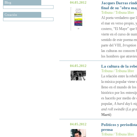
Blog
04.05.2012
Jacques Darras rind
final de su "obra m
Tribuna / Tribuna libre
Creación
Al poeta verdadero que 
el mar en verso propio, y
costero, “El Maye” que b
vierte en el curso de nu
sentido de este poema en
parte del VIII,
Irruption
las culturas no conocen 
los hombres que atravies
04.05.2012
La cultura de la rebe
Tribuna / Tribuna libre
La relación entre la rebel
la música popular viene d
lleno en el mundo de los
histórico por los entresi
es hacerlo por medio de 
popular,
A hard day’s ni
and roll swindle
(
La gran
Martí
)
04.05.2012
Políticos y periodist
prensa
Tribuna / Tribuna libre