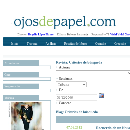
Director:
Rogelio López Blanco
Editora:
Dolores Sanahuja
Responsable TI:
Vidal Vidal Gar
Inicio
Tribuna
Análisis
Reseñas de libros
Opinión
Creación
Revista: Criterios de búsqueda
Novedades
Autores
Cine
Secciones
Sugerencias
De
Música
Contiene
Blog: Criterios de búsqueda
07.06.2012
Recuerdo de un libr