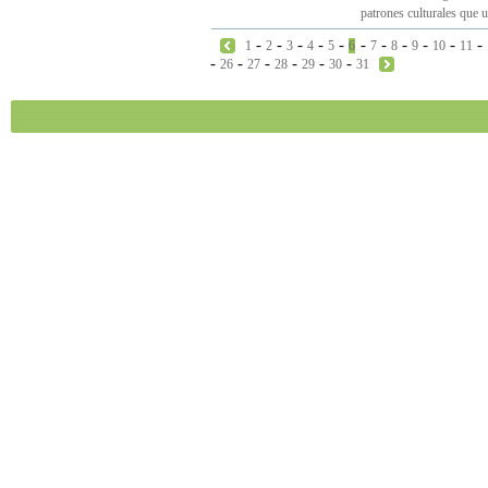
patrones culturales que 
-
-
-
-
-
-
-
-
-
-
-
1
2
3
4
5
6
7
8
9
10
11
-
-
-
-
-
-
26
27
28
29
30
31