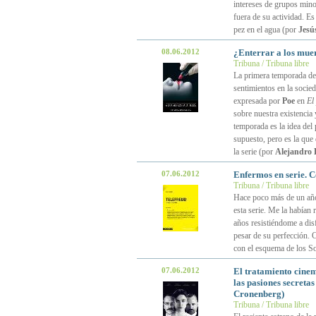
intereses de grupos mino
fuera de su actividad. E
pez en el agua (por
Jesú
08.06.2012
¿Enterrar a los mue
Tribuna / Tribuna libre
La primera temporada d
sentimientos en la socied
expresada por
Poe
en
El
sobre nuestra existencia 
temporada es la idea del
supuesto, pero es la que 
la serie (por
Alejandro L
07.06.2012
Enfermos en serie. 
Tribuna / Tribuna libre
Hace poco más de un añ
esta serie. Me la había
años resistiéndome a dis
pesar de su perfección. 
con el esquema de los S
07.06.2012
El tratamiento cinem
las pasiones secretas
Cronenberg)
Tribuna / Tribuna libre