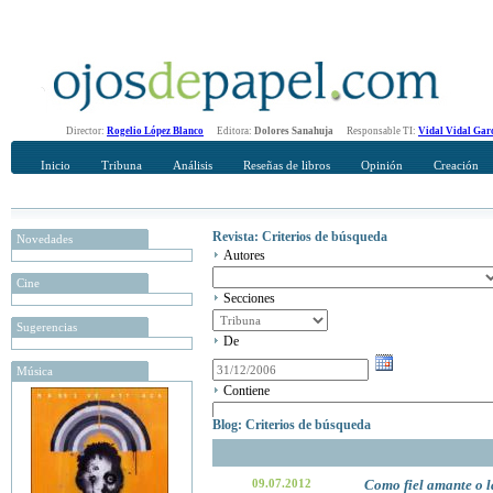
Director:
Rogelio López Blanco
Editora:
Dolores Sanahuja
Responsable TI:
Vidal Vidal Gar
Inicio
Tribuna
Análisis
Reseñas de libros
Opinión
Creación
Revista: Criterios de búsqueda
Novedades
Autores
Cine
Secciones
Sugerencias
De
Música
Contiene
Blog: Criterios de búsqueda
09.07.2012
Como fiel amante o l