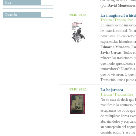
que las agencias de mark
Blog
(por
David Montesinos
Creación
09.07.2012
La imaginación hist
Tribuna / Tribuna libre
La imaginación históric
de historia cultural. No t
novelistas. En concreto 
experiencias históricas e
Eduardo Mendoza, Lui
Javier Cercas
. Todos el
rehacen las tradiciones l
qué modo aprendieron a se
innovadores? El análisis 
que no vivieron. O qué f
Transición, que a punto 
09.07.2012
La hojarasca
Tribuna / Tribuna libre
No se trata de decir que
manifiesto lo contrario:
escaparates de otros que 
de multiplicar libros exc
abaratándolos y acercánd
su concepción del negocio
consideración. Y así, no