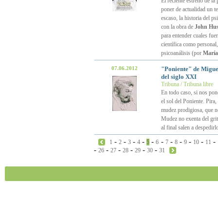
El reciente estreno de la 
poner de actualidad un t
escaso, la historia del p
con la obra de
John Hu
para entender cuales fuer
científica como personal,
psicoanálisis (por
María
07.06.2012
"Poniente" de Miguel
del siglo XXI
Tribuna / Tribuna libre
En todo caso, si nos pone
el sol del Poniente. Pira
mudez prodigiosa, que no 
Mudez no exenta del grit
al final salen a despedir
-
-
-
-
-
-
-
-
-
-
-
1
2
3
4
5
6
7
8
9
10
11
-
-
-
-
-
-
26
27
28
29
30
31