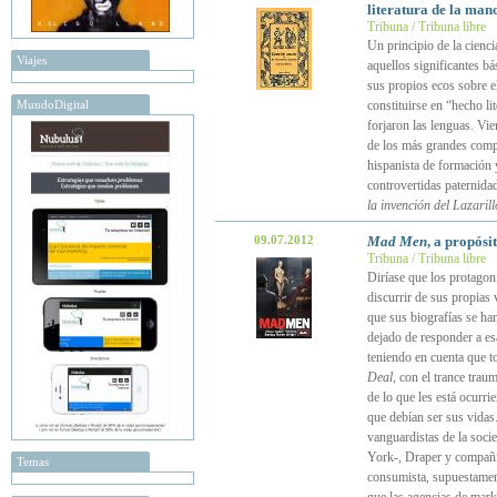
literatura de la ma
Tribuna / Tribuna libre
Un principio de la cienc
Viajes
aquellos significantes b
sus propios ecos sobre e
MundoDigital
constituirse en “hecho lit
forjaron las lenguas. Vie
de los más grandes compa
hispanista de formación y
controvertidas paternida
la invención del Lazarill
09.07.2012
Mad Men
, a propósi
Tribuna / Tribuna libre
Diríase que los protagon
discurrir de sus propias
que sus biografías se ha
dejado de responder a es
teniendo en cuenta que t
Deal
, con el trance trau
de lo que les está ocurr
que debían ser sus vidas
vanguardistas de la soc
York-, Draper y compañía
Temas
consumista, supuestament