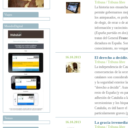
Tribuna / Tribuna libre
La historia nos ensancha 
permite gobernarnos mejo
Viajes
los antepasados, es proba
de elegir, de errar o de 
MundoDigital
información y raciocinio
(
España partida en dos
)
tratan del General
Franc
dictadura en España. Son
conocimiento, no vengan
16.10.2013
El derecho a decidir
Tribuna / Tribuna libre
La independencia de Cata
consecuencias de la seces
catalanes son considerable
y la seguridad exterior l
“derecho a decidir”. Aunq
resto de España (y en pa
adhesión de Cataluña a l
secesionistas y los hispa
Cataluña, es útil hacer e
particularmente graves (
Temas
16.10.2013
La gracia irremediab
Tribuna / Tribuna libre