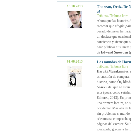
16.10.2013
Thoreau, Ortiz, De N
al
Tribuna / Tribuna libre
Ahora que las historias 
recordar que
ningún paí
pecado de meter las nari
un desfase que ocasional
conciencia y siente que s
hace públicas sus tareas
de
Edward Snowden
(
01.08.2013
Los mundos de Har
Tribuna / Tribuna libre
Haruki Murakami
es, 
es cuestión de comparar l
historia, como
Ȏe, Mish
Sȏseki
, del que se están
esta época, como señala
Editores, 2013). En princ
una primera lectura, no 
occidental. Más allá de l
sin problemas el mundo n
relectura se comprueba qu
páginas del escritor. Su l
idealizada, gracias a las