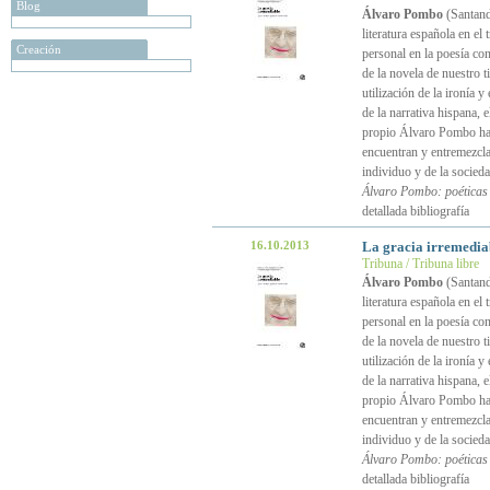
Blog
Álvaro Pombo
(Santande
literatura española en e
Creación
personal en la poesía con
de la novela de nuestro t
utilización de la ironía
de la narrativa hispana, 
propio Álvaro Pombo ha d
encuentran y entremezcla
individuo y de la socied
Álvaro Pombo: poéticas 
detallada bibliografía
16.10.2013
La gracia irremediab
Tribuna / Tribuna libre
Álvaro Pombo
(Santande
literatura española en e
personal en la poesía con
de la novela de nuestro t
utilización de la ironía
de la narrativa hispana, 
propio Álvaro Pombo ha d
encuentran y entremezcla
individuo y de la socied
Álvaro Pombo: poéticas 
detallada bibliografía