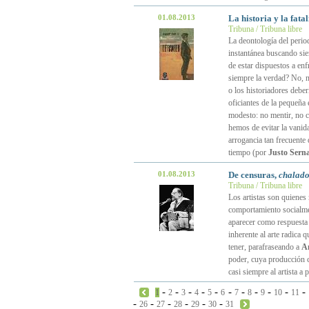
01.08.2013
La historia y la fat
Tribuna / Tribuna libre
La deontología del period
instantánea buscando sie
de estar dispuestos a enf
siempre la verdad? No, 
o los historiadores debe
oficiantes de la pequeñ
modesto: no mentir, no c
hemos de evitar la vanida
arrogancia tan frecuente 
tiempo (por
Justo Sern
01.08.2013
De censuras,
chalado
Tribuna / Tribuna libre
Los artistas son quienes 
comportamiento socialmen
aparecer como respuesta 
inherente al arte radica 
tener, parafraseando a
A
poder, cuya producción c
casi siempre al artista a
-
-
-
-
-
-
-
-
-
-
-
1
2
3
4
5
6
7
8
9
10
11
-
-
-
-
-
-
26
27
28
29
30
31