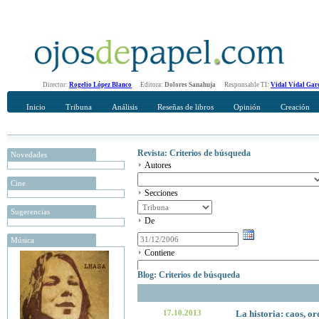
Director:
Rogelio López Blanco
Editora:
Dolores Sanahuja
Responsable TI:
Vidal Vidal Gar
Inicio
Tribuna
Análisis
Reseñas de libros
Opinión
Creación
Revista: Criterios de búsqueda
Novedades
Autores
Cine
Secciones
Sugerencias
De
Música
Contiene
Blog: Criterios de búsqueda
17.10.2013
La historia: caos, or