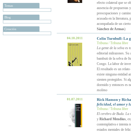
efecto colateral que se 
Temas
ausencia de propuestas y
preocupaciones y caminos
Blog
acusada en la literatura,
acompañada de un cierto 
Sánchez de Armas
)
Creación
04.10.2011
Colin Turnbull: La ge
Tribuna / Tribuna libre
La gente de la selva
es to
editorial milrazones. Su
bambuti de la selva de I
Congo. La labor de inve
El resultado es un relat
existe ninguna entidad a
sienten protegidos. Si a
dormido y entonces es n
molimo
01.07.2011
Rick Hanson y Rich
felicidad, el amor y l
Tribuna / Tribuna libre
El cerebro de Buda. La n
y
Richard Mendius
, ex
contemplativa e intenta 
estados mentales de fel