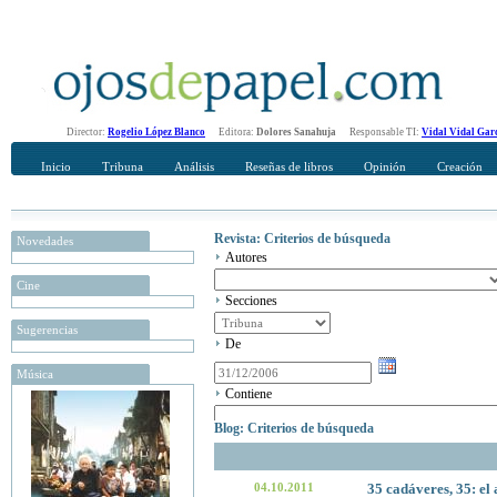
Director:
Rogelio López Blanco
Editora:
Dolores Sanahuja
Responsable TI:
Vidal Vidal Gar
Inicio
Tribuna
Análisis
Reseñas de libros
Opinión
Creación
Revista: Criterios de búsqueda
Novedades
Autores
Cine
Secciones
Sugerencias
De
Música
Contiene
Blog: Criterios de búsqueda
04.10.2011
35 cadáveres, 35: el