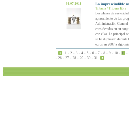
01.07.2011
La imprescindible n
Tribuna / Tribuna libre
Los planes de austeridad
aplazamiento de los prog
Administración General 
consideradas en su conju
con ellas. La principal 
se ha duplicado durante 
euros en 2007 a algo má
-
-
-
-
-
-
-
-
-
-
-
1
2
3
4
5
6
7
8
9
10
11
-
-
-
-
-
-
26
27
28
29
30
31