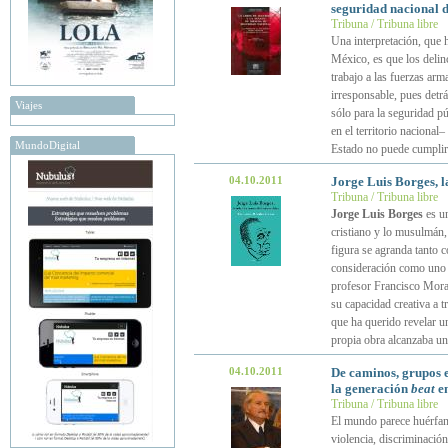
seguridad nacional 
Tribuna / Tribuna libre
Una interpretación, que h
México, es que los delinc
trabajo a las fuerzas ar
irresponsable, pues detr
Viajes
sólo para la seguridad p
en el territorio nacional
MundoDigital
Estado no puede cumplir
04.10.2011
Jorge Luis Borges, l
Tribuna / Tribuna libre
Jorge Luis Borges
es un
cristiano y lo musulmán,
figura se agranda tanto c
consideración como uno d
profesor Francisco Mora
su capacidad creativa a 
que ha querido revelar un
propia obra alcanzaba un 
04.10.2011
De caminos, grupos e 
la generación
beat
en
Tribuna / Tribuna libre
El mundo parece huérfan
violencia, discriminación