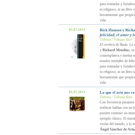
para estimular y fortalece
ni religioso, ni un libro
herramientas que propicia
vida
01.07.2011
Rick Hanson y Rich
felicidad, el amor y l
Tribuna / Tribuna libre
El cerebro de Buda. La n
y
Richard Mendius
, ex
contemplativa e intenta 
estados mentales de fel
para estimular y fortalece
ni religioso, ni un libro
herramientas que propicia
vida
01.07.2011
Lo que el arte nos c
Tribuna / Tribuna libre
Con frecuencia pasamos 
estéticas hablan con un l
pueden contener un mensa
ejemplo clásico. El mural
visión del mundo, y lo m
Ángel Sánchez de Arm