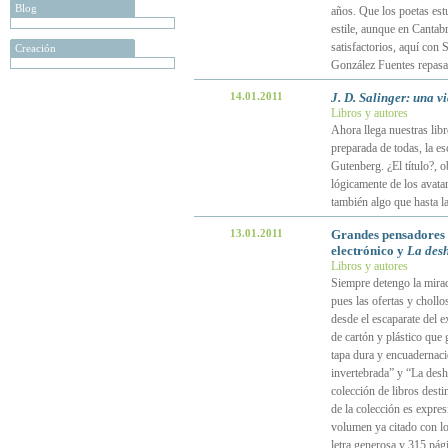
Blog
años. Que los poetas estu
estile, aunque en Cantabr
satisfactorios, aquí con 
Creación
González Fuentes repasa
14.01.2011
J. D. Salinger: una v
Libros y autores
Ahora llega nuestras libr
preparada de todas, la e
Gutenberg. ¿El título?, o
lógicamente de los avatar
también algo que hasta la
13.01.2011
Grandes pensadores e
electrónico y
La desh
Libros y autores
Siempre detengo la mirada
pues las ofertas y chollos
desde el escaparate del e
de cartón y plástico que
tapa dura y encuadernaci
invertebrada” y “La desh
colección de libros desti
de la colección es expre
volumen ya citado con los
letra generosa y 315 pág