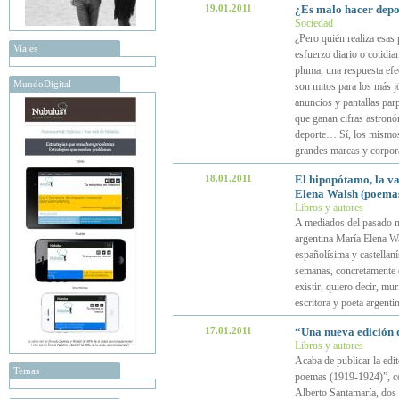
19.01.2011
¿Es malo hacer depor
Sociedad
¿Pero quién realiza esas
Viajes
esfuerzo diario o cotidia
pluma, una respuesta efec
MundoDigital
son mitos para los más j
anuncios y pantallas par
que ganan cifras astronó
deporte… Sí, los mismos 
grandes marcas y corpor
18.01.2011
El hipopótamo, la vac
Elena Walsh (poemas 
Libros y autores
A mediados del pasado me
argentina María Elena Wal
españolísima y castellan
semanas, concretamente e
existir, quiero decir, mur
escritora y poeta argenti
17.01.2011
“Una nueva edición 
Libros y autores
Acaba de publicar la edit
Temas
poemas (1919-1924)”, co
Alberto Santamaría, dos 