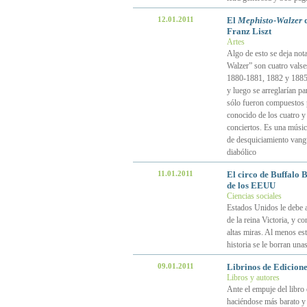
12.01.2011
El
Mephisto-Walzer
d
Franz Liszt
Artes
Algo de esto se deja not
Walzer” son cuatro valse
1880-1881, 1882 y 1885.
y luego se arreglarían pa
sólo fueron compuestos p
conocido de los cuatro y
conciertos. Es una músic
de desquiciamiento vangua
diabólico
11.01.2011
El circo de Buffalo B
de los EEUU
Ciencias sociales
Estados Unidos le debe al
de la reina Victoria, y c
altas miras. Al menos est
historia se le borran unas
09.01.2011
Librinos de Ediciones
Libros y autores
Ante el empuje del libro 
haciéndose más barato y 