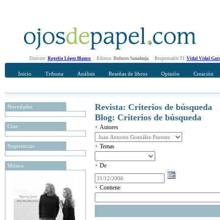
Director:
Rogelio López Blanco
Editora:
Dolores Sanahuja
Responsable TI:
Vidal Vidal Gar
Inicio
Tribuna
Análisis
Reseñas de libros
Opinión
Creación
Revista: Criterios de búsqueda
Novedades
Blog: Criterios de búsqueda
Cine
Autores
Sugerencias
Temas
De
Música
Contiene