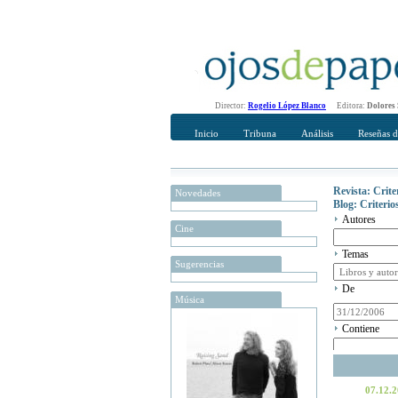
Director:
Rogelio López Blanco
Editora:
Dolores
Inicio
Tribuna
Análisis
Reseñas d
Revista: Crit
Novedades
Blog: Criteri
Autores
Cine
Temas
Sugerencias
De
Música
Contiene
07.12.