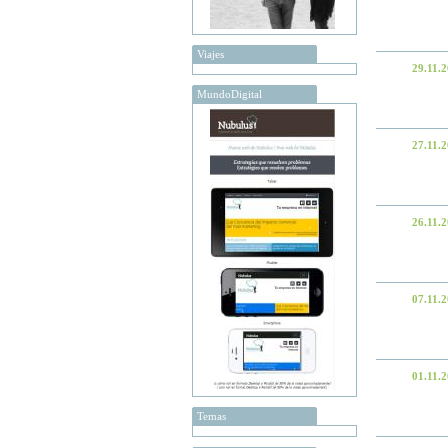
Viajes
29.11.
MundoDigital
27.11.
26.11.
07.11.
01.11.
Temas