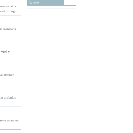
Autores
osa escritos
a el prólogo
ue ironizaba
 vital y
l escritor
es artículos
reve estará en