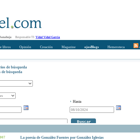
 Sanahuja
Responsable TI:
Vidal Vidal Garcia
e libros
Opinión
Creación
Magazine
ojosBlogs
Hemeroteca
r
erios de búsqueda
os de búsqueda
Hasta
2007
La poesía de González Fuentes por González Iglesias