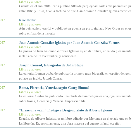
Libros y autores
Cuando en el año 2004 Icaria publicó Atlas de perplejidad, todos mis poemas en pr
entre 1989 y 1995, tuve la fortuna de que Juan Antonio González Iglesias escribier
2007
New Order
Libros y autores
Aún veinteañero escribí y publiqué un poema en prosa titulado New Order en el q
sobre el final de la historia
2007
Juan Antonio González Iglesias por Juan Antonio González Fuentes
Libros y autores
La poesía de Juan Antonio González Iglesias es, en definitiva, un latido plenamente
metafísico de un vivir radical y consciente
2007
Joseph Conrad, la biografía de John Stape
Libros y autores
La editorial Lumen acaba de publicar la primera gran biografía en español del genia
polaco en inglés, Joseph Conrad
2007
Roma, Florencia, Venecia, según Georg Simmel
Libros y autores
La editorial Gedisa ha publicado una obrita de Simmel que es una joya, sus increíbl
sobre Roma, Florencia y Venecia. Imprescindible
2007
"Erase una vez..." Prólogo a Dragón, relato de Alberto Iglesias
Libros y autores
Dragón, de Alberto Iglesias, es un libro editado por Merienda en el tejado que en b
las librerías. Es, sencillamente, una obra maestra del cuento infantil español