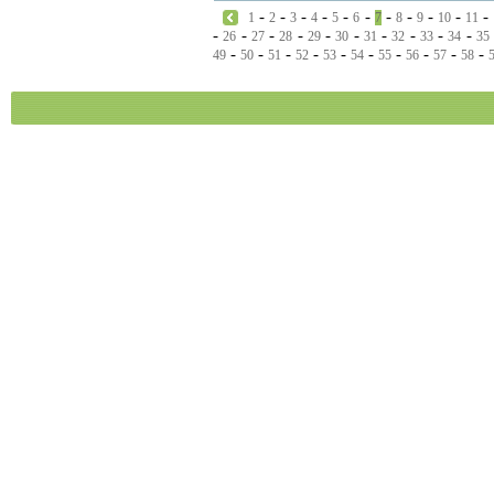
-
-
-
-
-
-
-
-
-
-
-
1
2
3
4
5
6
7
8
9
10
11
-
-
-
-
-
-
-
-
-
-
26
27
28
29
30
31
32
33
34
35
-
-
-
-
-
-
-
-
-
-
49
50
51
52
53
54
55
56
57
58