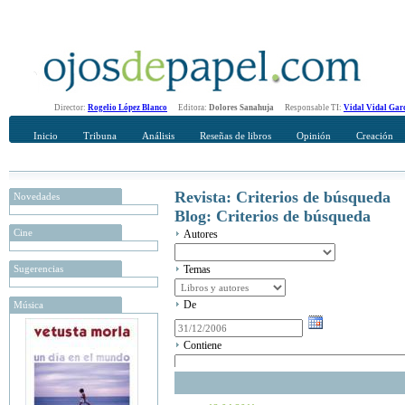
Director:
Rogelio López Blanco
Editora:
Dolores Sanahuja
Responsable TI:
Vidal Vidal Gar
Inicio
Tribuna
Análisis
Reseñas de libros
Opinión
Creación
Revista: Criterios de búsqueda
Novedades
Blog: Criterios de búsqueda
Cine
Autores
Sugerencias
Temas
De
Música
Contiene