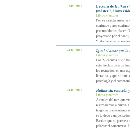
02.04.2011
Lectura de
Haikus si
(máster 2, Universid
Libros y autores
Por su carácter instantá
confunde y nos confunde
procurándonos placer: “G
proyectado por el haiku;
“Estremecimiento nervio
24.03.2011
Igual el amor que la
Libros y autores
Los 27 cuentos que Alfon
estar hechos de esos fra
los recuerdos, en una es
literatura, y que se sitúa
psicología y el compromi
24.03.2011
Haikus sin estación
y
Libros y autores
A finales del mes que vie
regresaremos a Nueva Yo
tengo ya prácticamente a
se lo debo a un pensador
Barthes que se parece a n
palabra: el comentario. 