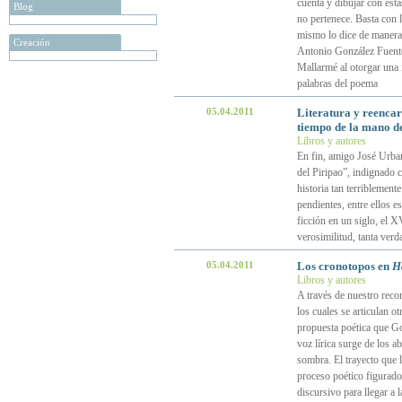
cuenta y dibujar con esta
Blog
no pertenece. Basta con 
mismo lo dice de manera 
Creación
Antonio González Fuentes
Mallarmé al otorgar una i
palabras del poema
05.04.2011
Literatura y reenca
tiempo de la mano de
Libros y autores
En fin, amigo José Urbano
del Piripao”, indignado 
historia tan terriblement
pendientes, entre ellos e
ficción en un siglo, el 
verosimilitud, tanta verd
05.04.2011
Los cronotopos en
Ha
Libros y autores
A través de nuestro reco
los cuales se articulan 
propuesta poética que Go
voz lírica surge de los a
sombra. El trayecto que 
proceso poético figurado 
discursivo para llegar a l