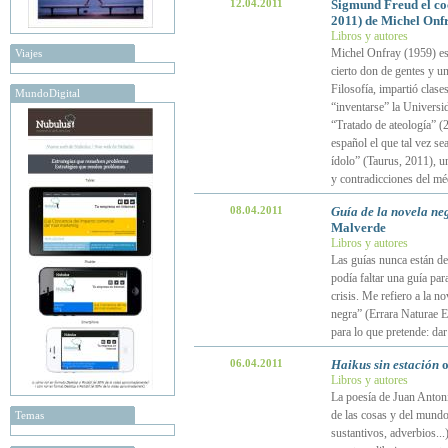
12.04.2011
Sigmund Freud el c
2011) de Michel Onf
Libros y autores
Michel Onfray (1959) es u
Viajes
cierto don de gentes y u
Filosofía, impartió clase
MundoDigital
“inventarse” la Universi
“Tratado de ateología” (
español el que tal vez se
ídolo” (Taurus, 2011), un
y contradicciones del mé
08.04.2011
Guía de la novela ne
Malverde
Libros y autores
Las guías nunca están de 
podía faltar una guía par
crisis. Me refiero a la n
negra” (Errara Naturae Ed
para lo que pretende: dar
06.04.2011
Haikus sin estación
o
Libros y autores
La poesía de Juan Antoni
de las cosas y del mundo 
Temas
sustantivos, adverbios...)