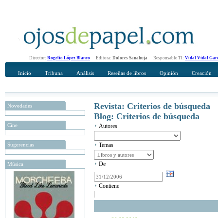
Director:
Rogelio López Blanco
Editora:
Dolores Sanahuja
Responsable TI:
Vidal Vidal Gar
Inicio
Tribuna
Análisis
Reseñas de libros
Opinión
Creación
Revista: Criterios de búsqueda
Novedades
Blog: Criterios de búsqueda
Cine
Autores
Sugerencias
Temas
De
Música
Contiene