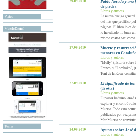
29.09.2010
Pablo Neruda y una f
de piedra
Libros y autores
La nueva huelga general 
Viajes
del más que prolífico po
páginas. El libro lo es d
MundoDigital
lo ha editado mi buen am
mismo costea casi como e
27.09.2010
Muerte y resurrecci
menores en Cataluñ
Libros y autores
“Molly” (historia sobre 
Franco, y “Lomboko”, (un
Toni de la Rosa, constit
27.09.2010
El significado de los
(Trotta)
Libros y autores
El pastor beduino lanzó 
explorar y encontró roll
Muerto. Todo esto ocurrí
publicados por vez primer
Mar Muerto se convirtier
Temas
24.09.2010
Apuntes sobre José d
Libros y autores