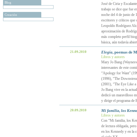
Blog
José de Ciria y Escalant
trabajo se dice que fue 
noche del 4 de junio de 
Creación
escritores y críticos qu
Leopoldo Rodríguez Alca
aproximación de Rodrígu
más completo perfil biogr
básica, aún todavía abiert
21.09.2010
Elegía
, poemas de M
Libros y autores
Mary Jo Bang (Waynesvil
interesantes de este comi
“Apology for Want” (199
(1996), “The Downstream
(2001), “The Eye Like a
Jo Bang vive en la actual
dedicó un maravilloso mu
y dirige el programa de 
20.09.2010
Mi familia, los Kenn
Libros y autores
Con “Mi familia, los Ke
de lectura obligada, pero 
en los Kennedy y en la c