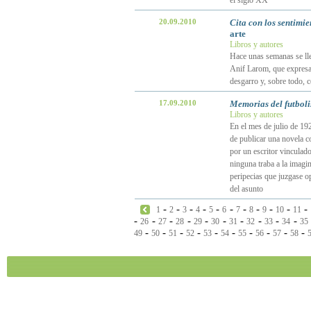
el siglo XX
20.09.2010
Cita con los sentimie
arte
Libros y autores
Hace unas semanas se llev
Anif Larom, que expresa 
desgarro y, sobre todo,
17.09.2010
Memorias del futbol
Libros y autores
En el mes de julio de 19
de publicar una novela co
por un escritor vinculad
ninguna traba a la imagi
peripecias que juzgase op
del asunto
-
-
-
-
-
-
-
-
-
-
-
1
2
3
4
5
6
7
8
9
10
11
-
-
-
-
-
-
-
-
-
-
26
27
28
29
30
31
32
33
34
35
-
-
-
-
-
-
-
-
-
-
49
50
51
52
53
54
55
56
57
58