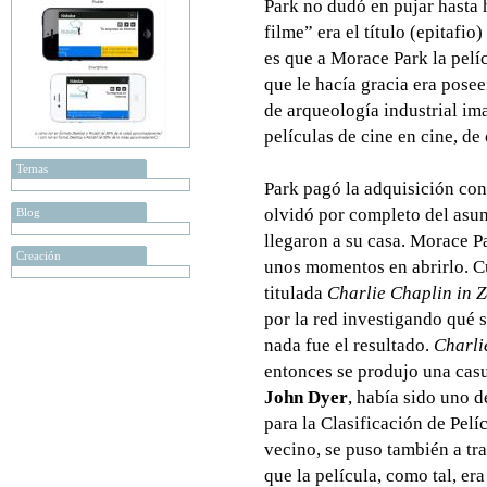
Park no dudó en pujar hasta 
filme” era el título (epitafio
es que a Morace Park la pelí
que le hacía gracia era posee
de arqueología industrial ima
películas de cine en cine, d
Temas
Park pagó la adquisición con 
olvidó por completo del asunt
Blog
llegaron a su casa. Morace P
Creación
unos momentos en abrirlo. C
titulada
Charlie Chaplin in 
por la red investigando qué 
nada fue el resultado.
Charli
entonces se produjo una casu
John Dyer
, había sido uno 
para la Clasificación de Pelí
vecino, se puso también a tr
que la película, como tal, er