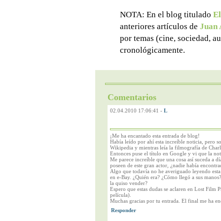
NOTA: En el blog titulado
El
anteriores artículos de
Juan 
por temas (cine, sociedad, au
cronológicamente.
Comentarios
02.04.2010 17:06:41
-
L
¡Me ha encantado esta entrada de blog!
Había leído por ahí esta increíble noticia, pero s
Wikipedia y mientras leía la filmografía de Char
Entonces puse el título en Google y vi que la noti
Me parece increíble que una cosa así suceda a d
poseen de este gran actor, ¿nadie había encontra
Algo que todavía no he averiguado leyendo esta n
en e-Bay. ¿Quién era? ¿Cómo llegó a sus manos?
la quiso vender?
Espero que estas dudas se aclaren en Lost Film P
película).
Muchas gracias por tu entrada. El final me ha e