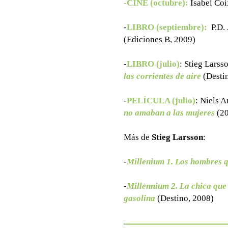
-CINE (octubre):
Isabel Coi
-
LIBRO (septiembre):
P.D.
(Ediciones B, 2009)
-
LIBRO (julio)
: Stieg Larss
las corrientes de aire
(Destin
-
PELÍCULA (julio)
:
Niels A
no amaban a las mujeres
(20
Más de
Stieg Larsson
:
-
Millenium 1. Los hombres 
-
Millennium 2. La chica que 
gasolina
(Destino, 2008)