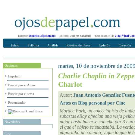
Director:
Rogelio López Blanco
Editora:
Dolores Sanahuja
Responsable TI:
Vidal Vidal Gar
Inicio
Tribuna
Análisis
Reseñas de libros
Opinión
Creación
martes, 10 de noviembre de 200
Opciones
Recomendar
Su nombre Completo
Charlie Chaplin in Zepp
Imprimir
Charlot
Buscar por el Autor
Buscar por el tema
Autor:
Juan Antonio González Fuent
Artes en Blog personal por Cine
Recomendar
Morace Park, un coleccionista de antigü
subastas eBay ofrecían una vieja pelícu
pujar hasta hacerse con ella por 3 euros
Novedades
el que el objeto se subastaba. La verda
importaba un comino, y que lo que le ha
Cine