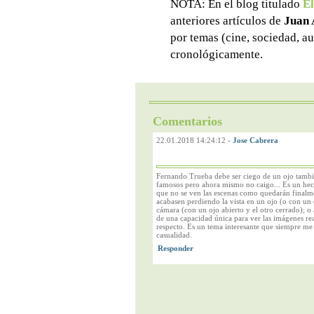
NOTA: En el blog titulado
El
anteriores artículos de
Juan 
por temas (cine, sociedad, au
cronológicamente.
Comentarios
22.01.2018 14:24:12
-
Jose Cabrera
Fernando Trueba debe ser ciego de un ojo tambi
famosos pero ahora mismo no caigo... Es un hech
que no se ven las escenas como quedarán finalme
acabasen perdiendo la vista en un ojo (o con un o
cámara (con un ojo abierto y el otro cerrado); o 
de una capacidad única para ver las imágenes rea
respecto. Es un tema interesante que siempre me
casualidad.