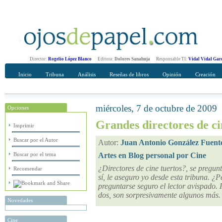
Director:
Rogelio López Blanco
Editora:
Dolores Sanahuja
Responsable TI:
Vidal Vidal Gar
Inicio
Tribuna
Análisis
Reseñas de libros
Opinión
Creación
miércoles, 7 de octubre de 2009
Opciones
Recomendar
Su nombre Completo
Grandes directores de ci
Imprimir
Buscar por el Autor
Autor:
Juan Antonio González Fuent
Buscar por el tema
Artes en Blog personal por Cine
¿Directores de cine tuertos?, se pregu
Recomendar
sí, le aseguro yo desde esta tribuna. ¿
preguntarse seguro el lector avispado. 
dos, son sorpresivamente algunos más
Novedades
Cine