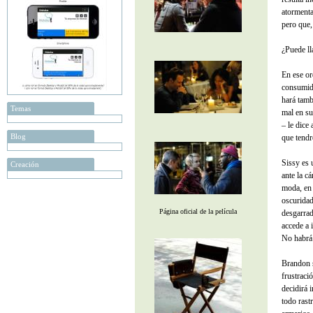
atormenta
pero que,
¿Puede ll
En ese or
consumido
hará tamb
Temas
mal en su
– le dice
Blog
que tendr
Sissy es 
Creación
ante la c
moda, en 
oscuridad
Página oficial de la película
desgarrad
accede a 
No habrá 
Brandon s
frustraci
decidirá 
todo rast