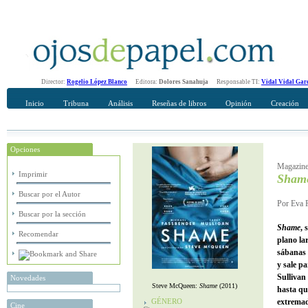
Director:
Rogelio López Blanco
Editora:
Dolores Sanahuja
Responsable TI:
Vidal Vidal Gar
Inicio
Tribuna
Análisis
Reseñas de libros
Opinión
Creación
Opciones
Recomendar
Su nombre Completo
Magazine/
Imprimir
Sham
Buscar por el Autor
Por Eva P
Buscar por la sección
Shame
, 
Recomendar
plano la
sábanas 
y sale p
Sullivan
Novedades
Steve McQueen:
Shame
(2011)
hasta qu
GÉNERO
extremad
Cine