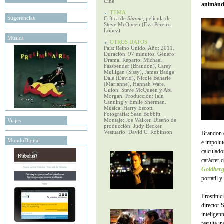
Cine
animándo
TEMA
Sugerencias
Crítica de
Shame
, película de
Steve McQueen (Eva Pereiro
López)
Música
OTROS DATOS
País: Reino Unido. Año: 2011.
Duración: 97 minutos. Género:
Drama. Reparto: Michael
Fassbender (Brandon), Carey
Mulligan (Sissy), James Badge
Dale (David), Nicole Beharie
(Marianne), Hannah Ware.
Guion: Steve McQueen y Abi
Morgan. Producción: Iain
Canning y Emile Sherman.
Música: Harry Escott.
Fotografía: Sean Bobbitt.
Montaje: Joe Walker. Diseño de
Viajes
producción: Judy Becker.
Vestuario: David C. Robinson
Brandon e
MundoDigital
e impolut
calculado
carácter 
Goldber
portátil 
Prostituc
director 
inteligen
resulta i