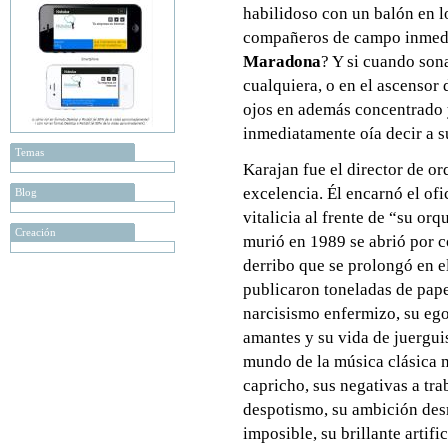
habilidoso con un balón en lo
compañeros de campo inmedia
Maradona
? Y si cuando son
cualquiera, o en el ascensor
ojos en además concentrado y
inmediatamente oía decir a s
Temas
Karajan fue el director de o
excelencia. Él encarnó el ofic
Blog
vitalicia al frente de “su or
Creación
murió en 1989 se abrió por 
derribo que se prolongó en e
publicaron toneladas de pape
narcisismo enfermizo, su ego
amantes y su vida de juerguis
mundo de la música clásica m
capricho, sus negativas a tra
despotismo, su ambición desm
imposible, su brillante artif