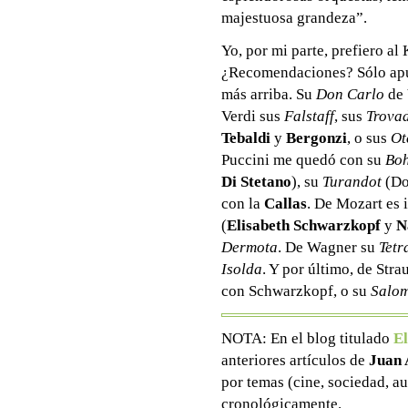
majestuosa grandeza”.
Yo, por mi parte, prefiero al
¿Recomendaciones? Sólo apun
más arriba. Su
Don Carlo
de
Verdi sus
Falstaff
, sus
Trova
Tebaldi
y
Bergonzi
, o sus
Ot
Puccini me quedó con su
Bo
Di Stetano
), su
Turandot
(Do
con la
Callas
. De Mozart es 
(
Elisabeth Schwarzkopf
y
N
Dermota
. De Wagner su
Tetr
Isolda
. Y por último, de Str
con Schwarzkopf, o su
Salo
NOTA: En el blog titulado
El
anteriores artículos de
Juan 
por temas (cine, sociedad, au
cronológicamente.