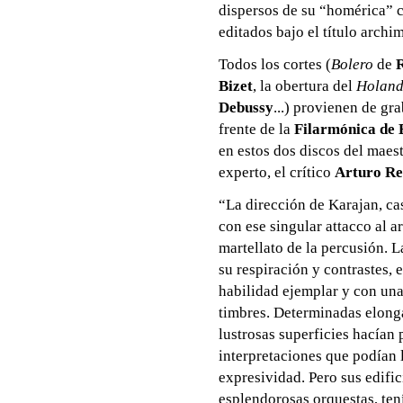
dispersos de su “homérica” c
editados bajo el título arch
Todos los cortes (
Bolero
de
Bizet
, la obertura del
Holand
Debussy
...) provienen de gr
frente de la
Filarmónica de 
en estos dos discos del maes
experto, el crítico
Arturo Re
“La dirección de Karajan, ca
con ese singular attacco al 
martellato de la percusión. La
su respiración y contrastes, 
habilidad ejemplar y con una
timbres. Determinadas elonga
lustrosas superficies hacían 
interpretaciones que podían 
expresividad. Pero sus edifi
esplendorosas orquestas, ten