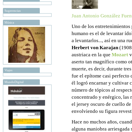
Sugerencias
Juan Antonio González Fuen
Música
Uno de los entretenimientos 
humano es el de levantar ído
a levantarlos..., así en una 
Herbert von Karajan
(1908-
austriaca en la que
Mozart
v
aserto tan magnífico como ot
muerte, es decir, durante tre
Viajes
fue el epítome casi perfecto 
MundoDigital
él logró encarnar y cultivar 
número de tópicos al respecto
concentrado y enérgico, las m
el jersey oscuro de cuello de
envolviendo su figura revesti
Hace no muchos años, cuando
alguna maniobra arriesgada se