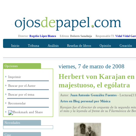
Director:
Rogelio López Blanco
Editora:
Dolores Sanahuja
Responsable TI:
Vidal Vidal Gar
Inicio
Tribuna
Análisis
Reseñas de libros
Opinión
Creación
viernes, 7 de marzo de 2008
Opciones
Recomendar
Su nombre Completo
Herbert von Karajan en s
Imprimir
majestuoso, el ególatra
Buscar por el Autor
Buscar por el tema
Autor:
Juan Antonio González Fuentes
-
Lecturas[1
Artes en Blog personal por Música
Recomendar
Karajan fue el director de orquesta de la segunda mitad
el mito y la leyenda al frente de su Filarmónica de Ber
Novedades
Cine