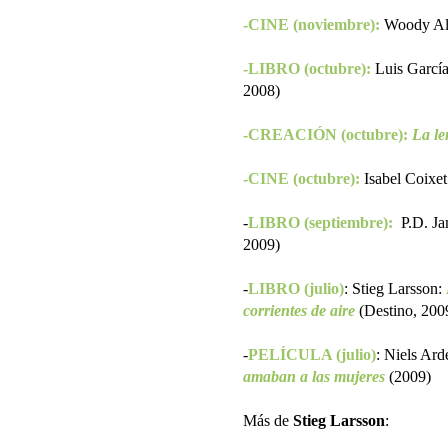
-CINE (noviembre):
Woody Al
-LIBRO (octubre):
Luis García
2008)
-CREACIÓN (octubre):
La le
-CINE (octubre):
Isabel Coixe
-
LIBRO (septiembre):
P.D. J
2009)
-
LIBRO (julio)
: Stieg Larsson:
corrientes de aire
(Destino, 200
-
PELÍCULA (julio)
:
Niels Ard
amaban a las mujeres
(2009)
Más de
Stieg Larsson
: