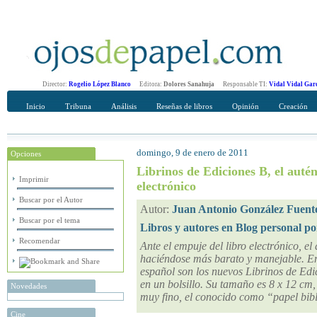
Director:
Rogelio López Blanco
Editora:
Dolores Sanahuja
Responsable TI:
Vidal Vidal Gar
Inicio
Tribuna
Análisis
Reseñas de libros
Opinión
Creación
domingo, 9 de enero de 2011
Opciones
Recomendar
Su nombre Completo
Librinos de Ediciones B, el autént
Imprimir
electrónico
Buscar por el Autor
Autor:
Juan Antonio González Fuent
Buscar por el tema
Libros y autores en Blog personal po
Recomendar
Ante el empuje del libro electrónico, el
haciéndose más barato y manejable. En 
español son los nuevos Librinos de Edic
en un bolsillo. Su tamaño es 8 x 12 cm
Novedades
muy fino, el conocido como “papel bib
Cine