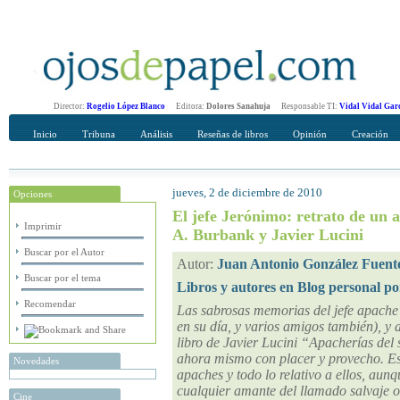
Director:
Rogelio López Blanco
Editora:
Dolores Sanahuja
Responsable TI:
Vidal Vidal Gar
Inicio
Tribuna
Análisis
Reseñas de libros
Opinión
Creación
jueves, 2 de diciembre de 2010
Opciones
Recomendar
Su nombre Completo
El jefe Jerónimo: retrato de un
Imprimir
A. Burbank y Javier Lucini
Buscar por el Autor
Autor:
Juan Antonio González Fuent
Buscar por el tema
Libros y autores en Blog personal po
Recomendar
Las sabrosas memorias del jefe apache 
en su día, y varios amigos también), y a
libro de Javier Lucini “Apacherías del 
ahora mismo con placer y provecho. Es 
Novedades
apaches y todo lo relativo a ellos, aun
cualquier amante del llamado salvaje oe
Cine