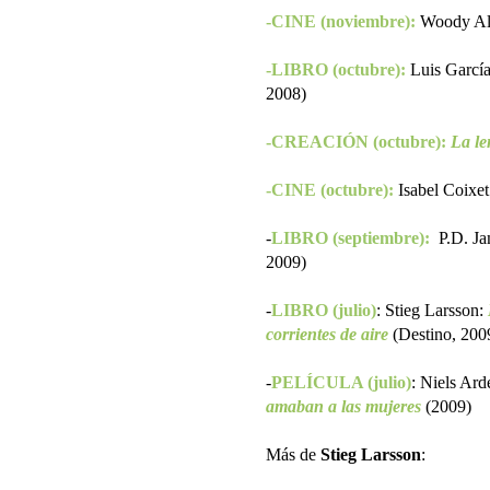
-CINE (noviembre):
Woody Al
-LIBRO (octubre):
Luis García
2008)
-CREACIÓN (octubre):
La le
-CINE (octubre):
Isabel Coixe
-
LIBRO (septiembre):
P.D. J
2009)
-
LIBRO (julio)
: Stieg Larsson:
corrientes de aire
(Destino, 200
-
PELÍCULA (julio)
:
Niels Ard
amaban a las mujeres
(2009)
Más de
Stieg Larsson
: