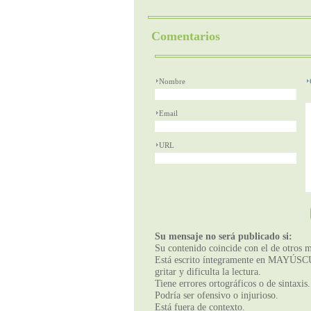
Comentarios
Nombre
Email
URL
Su mensaje no será publicado si:
Su contenido coincide con el de otros m
Está escrito íntegramente en MAYÚSCUL
gritar y dificulta la lectura.
Tiene errores ortográficos o de sintaxis.
Podría ser ofensivo o injurioso.
Está fuera de contexto.