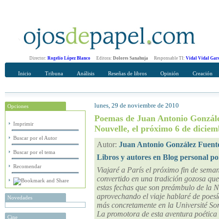
Director:
Rogelio López Blanco
Editora:
Dolores Sanahuja
Responsable TI:
Vidal Vidal Gar
Inicio
Tribuna
Análisis
Reseñas de libros
Opinión
Creación
lunes, 29 de noviembre de 2010
Opciones
Recomendar
Su nombre Completo
Poemas de Juan Antonio Gonzále
Imprimir
Nouvelle, el próximo 6 de dicie
Buscar por el Autor
Autor:
Juan Antonio González Fuent
Buscar por el tema
Libros y autores en Blog personal p
Recomendar
Viajaré a París el próximo fin de seman
convertido en una tradición gozosa que
estas fechas que son preámbulo de la N
aprovechando el viaje hablaré de poesí
Novedades
más concretamente en la Université Sor
La promotora de esta aventura poética 
Cine