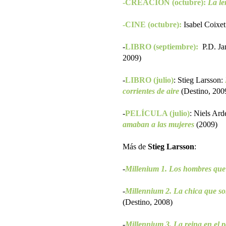
-CREACIÓN (octubre):
La le
-CINE (octubre):
Isabel Coixe
-
LIBRO (septiembre):
P.D. J
2009)
-
LIBRO (julio)
: Stieg Larsson:
corrientes de aire
(Destino, 200
-
PELÍCULA (julio)
:
Niels Ard
amaban a las mujeres
(2009)
Más de
Stieg Larsson
:
-
Millenium 1. Los hombres que
-
Millennium 2. La chica que so
(Destino, 2008)
-
Millennium 3. La reina en el pa