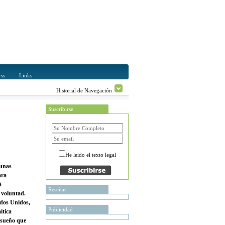
ss
Links
Historial de Navegación
Suscribirse
He leido el texto legal
 unas
ara
á
Reseñas
u voluntad.
ados Unidos,
Publicidad
ítica
 sueño que