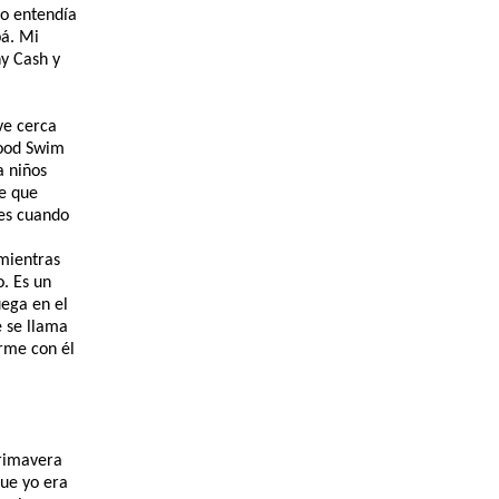
no entendía
pá. Mi
ny Cash y
ve cerca
wood Swim
 a
niños
ce que
ces cuando
mientras
o. Es un
uega en el
e se llama
arme con él
primavera
que yo era