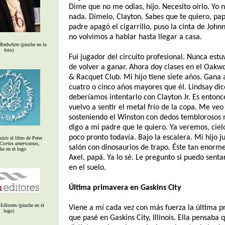
Dime que no me odias, hijo. Necesito oírlo. Yo 
nada. Dímelo, Clayton. Sabes que te quiero, pa
padre apagó el cigarrillo, puso la cinta de John
no volvimos a hablar hasta llegar a casa.
 Redwhite (pinche en la
foto)
Fui jugador del circuito profesional. Nunca estu
de volver a ganar. Ahora doy clases en el Oak
& Racquet Club. Mi hijo tiene siete años. Gana
cuatro o cinco años mayores que él. Lindsay di
deberíamos intentarlo con Clayton Jr. Es enton
vuelvo a sentir el metal frío de la copa. Me veo
sosteniendo el Winston con dedos temblorosos 
digo a mi padre que le quiero. Ya veremos, ciel
poco pronto todavía. Bajo la escalera. Mi hijo j
irir el libro de Peter
Cortos americanos
,
salón con dinosaurios de trapo. Éste tan enorm
he en el logo
Axel, papá. Ya lo sé. Le pregunto si puedo sent
en el suelo.
Última primavera en Gaskins City
Editores (pinche en el
Viene a mí cada vez con más fuerza la última 
logo)
que pasé en Gaskins City, Illinois. Ella pensaba 