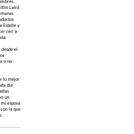
hombres.
tlin Laird
semanas
oductos
a Estelle y
er reír a
ada.
a desde el
nos
ra o no
ue lo mejor
ada día
ellas
mo un
a mi esposa
 con la que
s.