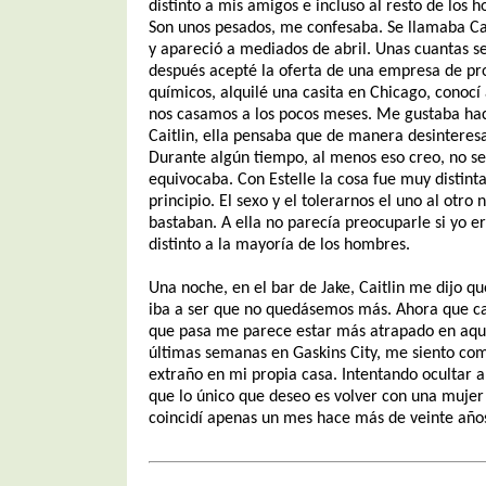
distinto a mis amigos e incluso al resto de los 
Son unos pesados, me confesaba. Se llamaba Cai
y apareció a mediados de abril. Unas cuantas 
después acepté la oferta de una empresa de pr
químicos, alquilé una casita en Chicago, conocí 
nos casamos a los pocos meses. Me gustaba hac
Caitlin, ella pensaba que de manera desinteres
Durante algún tiempo, al menos eso creo, no se
equivocaba. Con Estelle la cosa fue muy distint
principio. El sexo y el tolerarnos el uno al otro 
bastaban. A ella no parecía preocuparle si yo e
distinto a la mayoría de los hombres.
Una noche, en el bar de Jake, Caitlin me dijo q
iba a ser que no quedásemos más. Ahora que c
que pasa me parece estar más atrapado en aqu
últimas semanas en Gaskins City, me siento co
extraño en mi propia casa. Intentando ocultar 
que lo único que deseo es volver con una mujer
coincidí apenas un mes hace más de veinte año