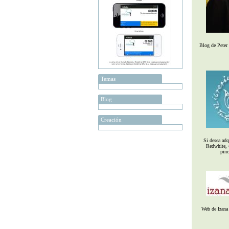
Blog de Peter
Temas
Blog
Creación
Si desea adqu
Redwhite,
pinc
Web de Izana 