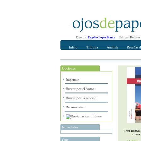
Director:
Rogelio López Blanco
Editora:
Dolores
Inicio
Tribuna
Análisis
Reseñas d
Opciones
Recomendar
Su nombre Co
Imprimir
Buscar por el Autor
Buscar por la sección
Recomendar
Novedades
Peter Redwhi
(Izana
Cine