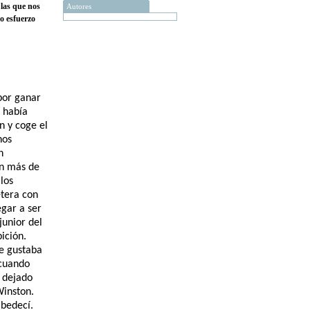
 las que nos
Autores
o esfuerzo
por ganar
s había
n y coge el
nos
n
an más de
los
etera con
egar a ser
junior del
ición.
me gustaba
 cuando
 dejado
Winston.
bedecí.