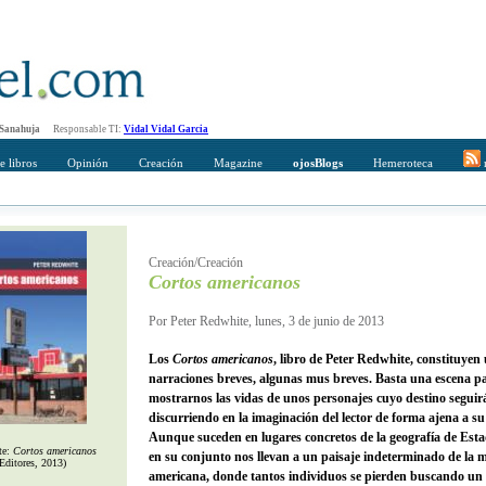
 Sanahuja
Responsable TI:
Vidal Vidal Garcia
e libros
Opinión
Creación
Magazine
ojosBlogs
Hemeroteca
r
mpleto
Direccción de correo del destinatario
Creación/Creación
Cortos americanos
Por Peter Redwhite, lunes, 3 de junio de 2013
Los
Cortos americanos
, libro de Peter Redwhite, constituyen
narraciones breves, algunas mus breves. Basta una escena p
mostrarnos las vidas de unos personajes cuyo destino seguir
discurriendo en la imaginación del lector de forma ajena a s
Aunque suceden en lugares concretos de la geografía de Est
te:
Cortos americanos
en su conjunto nos llevan a un paisaje indeterminado de la m
 Editores, 2013)
americana, donde tantos individuos se pierden buscando un