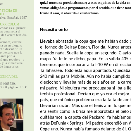
quizá nunca se pueda alcanzar; a esas esquinas de la vida en
ite
vemos obligados a preguntarnos por el sentido que tiene tant
 FECHA DE
frente el azar, el absurdo o el infortunio.
TO
lva, España), 1987
URRICULUM
icanos
es su primer
Necesito oírlo
as desarrolla el
 de Carrera (estudia
e
Llevaba abrazada la copa que me habían dado 
aciones) escribe
ia en su blog, lo
el torneo de Delray Beach, Florida. Nunca ante
cho descubrir un
 literario que le
ganado nada. Suelta la copa un segundo, Clayto
nante por la
mapa. Ya te lo he dicho, papá. En la salida 435 
ad que requiere –o
- y la inmediatez
tenemos que incorporar a la I-10 W en direcció
e llegar a los
Tallahassee. Todo está aquí apuntado. Quedab
240 millas para Mobile. Aún no había cumplido 
CNICA DEL
dieciocho y llevaba más de seis años en la carr
494065729.
3. 68 páginas. 9,5 €
mi padre. Ni siquiera me preocupaba si iba a ll
tenista profesional. Decían que yo era el mejor 
país, que mi único problema era la falta de amb
Llevarían razón. Más que el tenis a mí lo que 
era sentir cómo la brisa me alborotaba el pelo
quitábamos la capota del Packard. Ya habíamos
atrás DeFuniak Springs. Mi padre encendió un 
Coge uno. Nunca había fumado delante de él. O