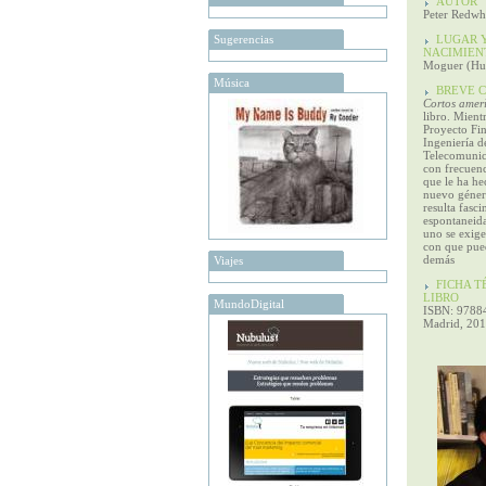
AUTOR
Peter Redwh
Sugerencias
LUGAR Y
NACIMIEN
Moguer (Hue
Música
BREVE C
Cortos amer
libro. Mientr
Proyecto Fin
Ingeniería d
Telecomunic
con frecuenc
que le ha he
nuevo género
resulta fasci
espontaneid
uno se exige
con que pued
demás
Viajes
FICHA TÉ
LIBRO
MundoDigital
ISBN: 9788
Madrid, 201