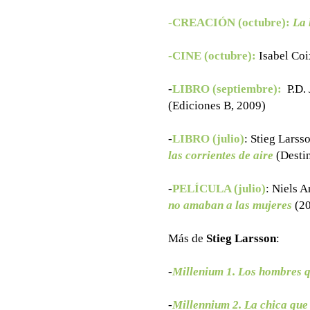
-CREACIÓN (octubre):
La 
-CINE (octubre):
Isabel Coi
-
LIBRO (septiembre):
P.D.
(Ediciones B, 2009)
-
LIBRO (julio)
: Stieg Larss
las corrientes de aire
(Desti
-
PELÍCULA (julio)
:
Niels A
no amaban a las mujeres
(20
Más de
Stieg Larsson
:
-
Millenium 1. Los hombres 
-
Millennium 2. La chica que 