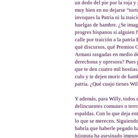
un dedo del pie por la roja 
muy bien en no dejarse “tortu
invoques la Patria ni la traic
huelgas de hambre. ¿Se imag
progres hispanos si alguien 
calle por traición a la patr
qué discursos, qué Premios 
Armani rasgadas en medio de 
derechona y opresora? Pues pa
que te den cuatro mil hostias,
culo y te dejen morir de hamb
patria. ¿Qué cuajo tienes Wi
Y además, para Willy, todos 
delincuentes comunes o terro
espaldas. Con lo que deja ent
lo que se merecen. Siguiendo
habría que haberle pegado ha
hijoputa ha asesinado impun