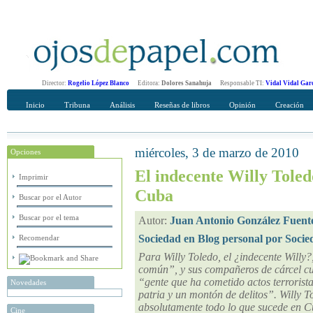
Director:
Rogelio López Blanco
Editora:
Dolores Sanahuja
Responsable TI:
Vidal Vidal Gar
Inicio
Tribuna
Análisis
Reseñas de libros
Opinión
Creación
miércoles, 3 de marzo de 2010
Opciones
Recomendar
Su nombre Completo
El indecente Willy Tole
Imprimir
Cuba
Buscar por el Autor
Buscar por el tema
Autor:
Juan Antonio González Fuent
Sociedad en Blog personal por Socie
Recomendar
Para Willy Toledo, el ¿indecente Will
común”, y sus compañeros de cárcel cub
“gente que ha cometido actos terrorista
Novedades
patria y un montón de delitos”. Willy T
absolutamente todo lo que sucede en 
Cine