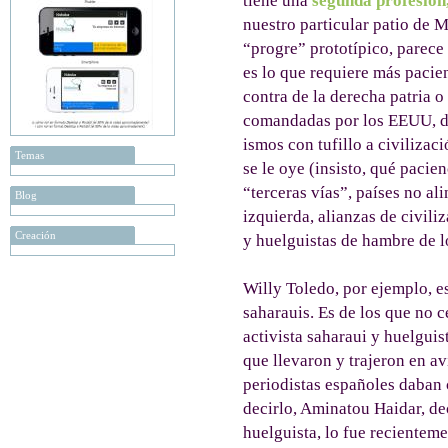
tiene una
segunda profesión
nuestro particular patio de 
“progre” prototípico, parece 
es lo que requiere más pacie
contra de la derecha patria o
comandadas por los EEUU, de
ismos con tufillo a civilizac
Temas
se le oye (insisto, qué pacie
“terceras vías”, países no al
Blog
izquierda, alianzas de civili
Creación
y huelguistas de hambre de l
Willy Toledo, por ejemplo, e
saharauis. Es de los que no 
activista saharaui y huelgui
que llevaron y trajeron en av
periodistas españoles daban 
decirlo, Aminatou Haidar, dec
huelguista, lo fue recientem