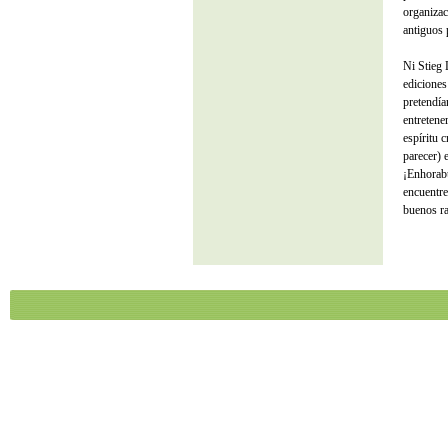
organizac
antiguos 
Ni Stieg 
ediciones
pretendía
entretene
espíritu 
parecer) 
¡Enhorabu
encuentre
buenos ra