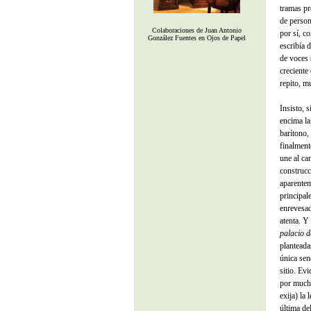
tramas pr
de person
Colaboraciones de Juan Antonio
por sí, c
González Fuentes en Ojos de Papel
escribía 
de voces 
creciente
repito, m
Insisto, s
encima la 
barítono,
finalment
une al ca
construcc
aparentem
principal
enrevesad
atenta. Y
palacio d
planteada
única sen
sitio. Ev
por mucho
exija) la 
última del