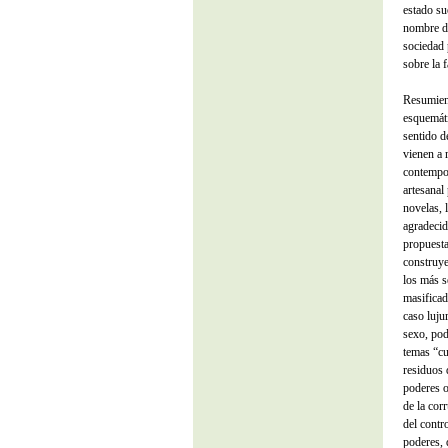
estado su
nombre de
sociedad 
sobre la f
Resumiend
esquemátic
sentido d
vienen a 
contempor
artesanal 
novelas, 
agradecid
propuesta
construye
los más s
masificad
caso luju
sexo, pod
temas “cu
residuos 
poderes o
de la cor
del contr
poderes, 