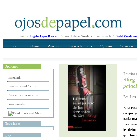
Director:
Rogelio López Blanco
Editora:
Dolores Sanahuja
Responsable TI:
Vidal Vidal Gar
Inicio
Tribuna
Análisis
Reseñas de libros
Opinión
Creación
Opciones
Recomendar
Su nombre Completo
Reseñas d
Imprimir
Stieg
palaci
Buscar por el Autor
Buscar por la sección
Por Juan 
Recomendar
Esta res
en que y
nada más
Novedades
Este com
les debo
que haya
Cine