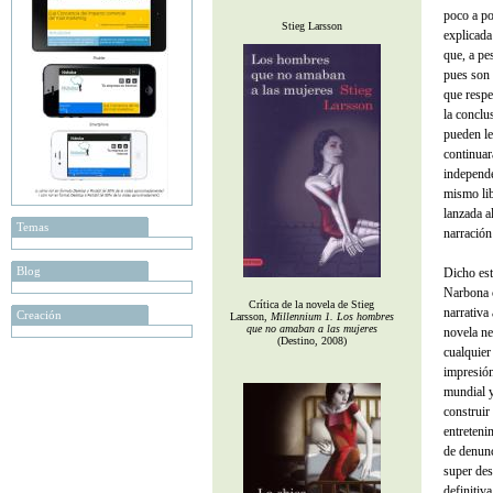
poco a po
Stieg Larsson
explicada
que, a pe
pues son 
que respe
la conclus
pueden le
continuar
independe
mismo lib
lanzada a
Temas
narración
Blog
Dicho est
Narbona c
Crítica de la novela de Stieg
narrativa
Creación
Larsson,
Millennium 1. Los hombres
que no amaban a las mujeres
novela ne
(Destino, 2008)
cualquier
impresión
mundial y
construir 
entreteni
de denunc
super des
definitiv