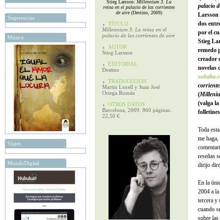
Stieg Larsson:
Millennium 3. La
palacio d
reina en el palacio de las corrientes
de aire
(Destino, 2009)
Larsson 
Sugerencias
dos entre
TÍTULO
Millennium 3. La reina en el
por el c
palacio de las corrientes de aire
Música
Stieg La
AUTOR
remedo p
Stieg Larsson
creador 
EDITORIAL
novelas d
Destino
soñaba c
TRADUCCCION
corriente
Martin Lexell y Juan José
Ortega Román
(
Milleni
(valga la
OTROS DATOS
Barcelona, 2009. 860 páginas.
folletine
22,50 €
Toda esta 
me haga, 
Viajes
comentari
reseñas s
MundoDigital
dirijo dir
En la úni
2004 a la
tercera y 
cuando se
sobre las