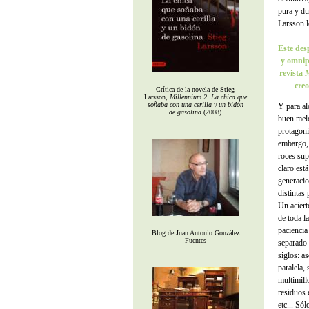
pura y du
Larsson l
Este des
y omnip
revista
M
creo
Crítica de la novela de Stieg
Larsson,
Millennium 2. La chica que
soñaba con una cerilla y un bidón
Y para al
de gasolina
(2008)
buen melo
protagoni
embargo,
roces sup
claro est
generacion
distintas
Un aciert
de toda l
paciencia
Blog de Juan Antonio González
Fuentes
separado 
siglos: as
paralela,
multimill
residuos 
etc... Só