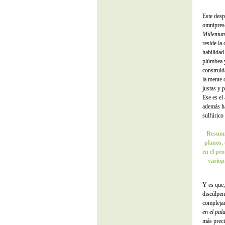
Este desp
omniprese
Milleniu
reside la
habilidad 
plúmbea y
construid
la mente 
justas y 
Ese es el
además ha
sulfúrico 
Resumi
planos, 
en el pe
variop
Y es que,
discúlpen
complejam
en el pal
más preci