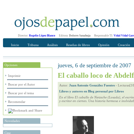
Director:
Rogelio López Blanco
Editora:
Dolores Sanahuja
Responsable TI:
Vidal Vidal Gar
Inicio
Tribuna
Análisis
Reseñas de libros
Opinión
Creación
jueves, 6 de septiembre de 2007
Opciones
Recomendar
Su nombre Completo
El caballo loco de Abdelf
Imprimir
Buscar por el Autor
Autor:
Juan Antonio González Fuentes
-
Lecturas[1
Libros y autores en Blog personal por Libros
Buscar por el tema
En el libro El caballo de Nietzsche (Losada), el escri
y escritor en ciernes. Una historia hermosa e inolvida
Recomendar
Novedades
Cine