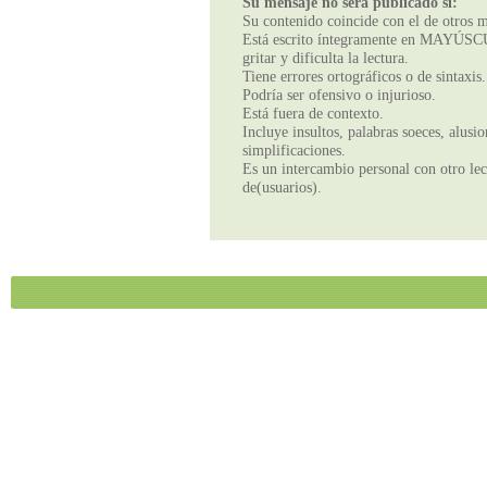
Su mensaje no será publicado si:
Su contenido coincide con el de otros m
Está escrito íntegramente en MAYÚSCUL
gritar y dificulta la lectura.
Tiene errores ortográficos o de sintaxis.
Podría ser ofensivo o injurioso.
Está fuera de contexto.
Incluye insultos, palabras soeces, alusi
simplificaciones.
Es un intercambio personal con otro lect
de(usuarios).