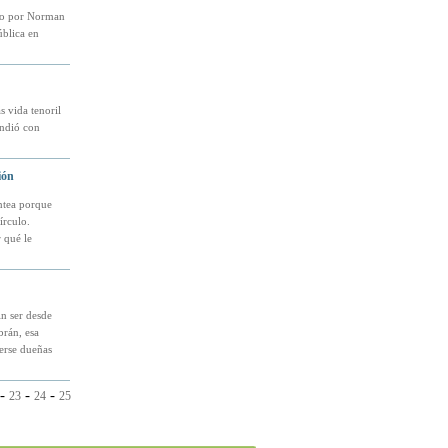
do por Norman
ública en
 vida tenoril
endió con
ión
ntea porque
írculo.
 qué le
n ser desde
brán, esa
erse dueñas
-
-
-
23
24
25