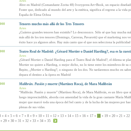
Artes
Abre en Madrid (Comandante Zorita 48) Ivorypress Art+Book, un espacio diseña
Foster que, dedicado al mundo del arte y la estética, significa el regreso a la vida p
España de Elena Ochoa
2008
Tenores mucho más allá de los Tres Tenores
Artes
¿Cuántos grandes tenores han existido? Lo desconozco. Sólo sé que hay mucha más
más allá de los tres tenores (Domingo, Carreras, Pavarotti) que el marketing nos v
éxito hace ya algunos años. Hay más canto que el que nos selecciona la publicidad
2008
Teatro Real de Madrid: ¿Gérard Mortier o Daniel Harding?, esa es la cuest
Artes
¿Gérard Mortier o Daniel Harding para el Teatro Real de Madrid?, el dilema se pla
Mortier no quiere a Harding, o mejor dicho, no lo tiene entre los miembros de su c
Repito, ¿Mortier o Harding?, o ninguno de los dos. No tardaremos mucho en saber
depara el destino a la ópera en Madrid
2008
Malibrán. Pasión y muerte
(Martínez Roca), de Mara Malibrán
Artes
“Malibrán. Pasión y muerte” (Martínez Roca), de Mara Malibrán, es un libro que si
luego imprescindible, aborda con amenidad la vida de la gran cantante María Mali
mujer que marcó toda una época del bel canto y de la lucha de las mujeres por hac
plenas de sus vidas.
-
-
-
-
-
-
-
-
-
-
-
-
-
-
-
-
-
-
-
3
4
5
6
7
8
9
10
11
12
13
14
15
16
17
18
19
20
21
22
-
-
-
-
-
-
-
29
30
31
32
33
34
35