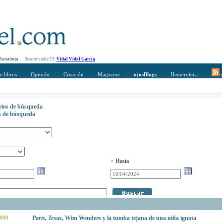
 Sanahuja
Responsable TI:
Vidal Vidal Garcia
e libros
Opinión
Creación
Magazine
ojosBlogs
Hemeroteca
r
erios de búsqueda
os de búsqueda
Hasta
2009
París, Texas
, Wim Wenders y la tumba tejana de una niña ignota