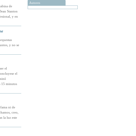
Autores
cabina de
 Dean Stanton
esional, y en
ne
orquestas
untos, y no se
er el
oncluyese el
rminó
s 15 minutos
 fama ni de
chamos, creo,
n la luz este