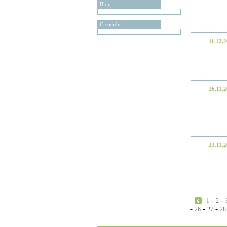
Blog
Creación
11.12.
26.11.
23.11.
-
-
1
2
-
-
-
26
27
28