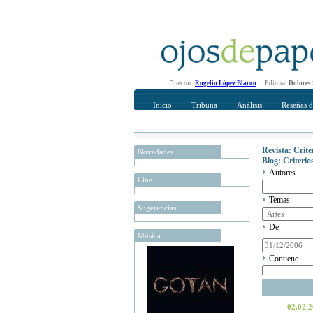
Director:
Rogelio López Blanco
Editora:
Dolores
Inicio
Tribuna
Análisis
Reseñas d
Revista: Crit
Novedades
Blog: Criteri
Autores
Cine
Temas
Sugerencias
De
Música
Contiene
02.02.