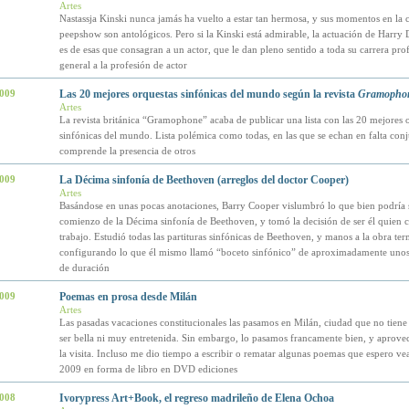
Artes
Nastassja Kinski nunca jamás ha vuelto a estar tan hermosa, y sus momentos en la 
peepshow son antológicos. Pero si la Kinski está admirable, la actuación de Harry
es de esas que consagran a un actor, que le dan pleno sentido a toda su carrera prof
general a la profesión de actor
2009
Las 20 mejores orquestas sinfónicas del mundo según la revista
Gramopho
Artes
La revista británica “Gramophone” acaba de publicar una lista con las 20 mejores 
sinfónicas del mundo. Lista polémica como todas, en las que se echan en falta conj
comprende la presencia de otros
2009
La Décima sinfonía de Beethoven (arreglos del doctor Cooper)
Artes
Basándose en unas pocas anotaciones, Barry Cooper vislumbró lo que bien podría s
comienzo de la Décima sinfonía de Beethoven, y tomó la decisión de ser él quien c
trabajo. Estudió todas las partituras sinfónicas de Beethoven, y manos a la obra te
configurando lo que él mismo llamó “boceto sinfónico” de aproximadamente uno
de duración
2009
Poemas en prosa desde Milán
Artes
Las pasadas vacaciones constitucionales las pasamos en Milán, ciudad que no tiene
ser bella ni muy entretenida. Sin embargo, lo pasamos francamente bien, y aprove
la visita. Incluso me dio tiempo a escribir o rematar algunas poemas que espero vea
2009 en forma de libro en DVD ediciones
2008
Ivorypress Art+Book, el regreso madrileño de Elena Ochoa