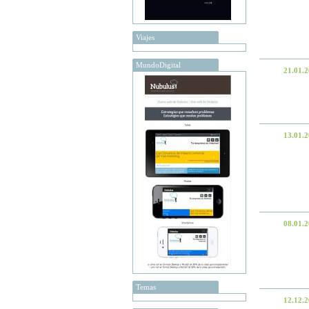
Viajes
MundoDigital
21.01.
13.01.
08.01.
Temas
12.12.