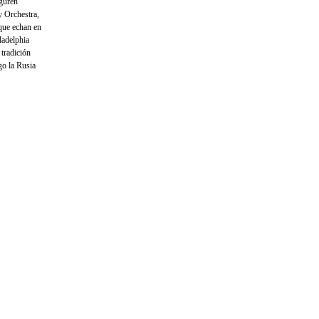
iguren
y Orchestra,
 que echan en
ladelphia
 tradición
go la Rusia