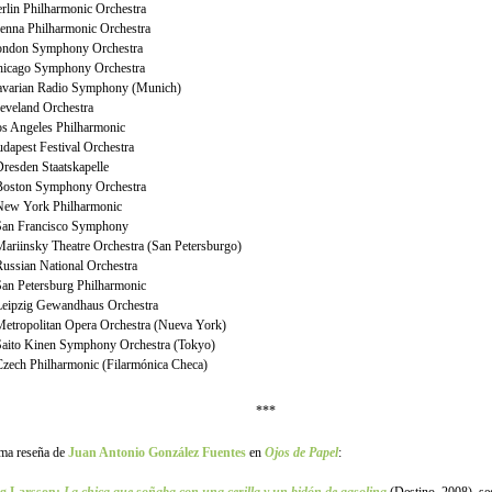
erlin Philharmonic Orchestra
ienna Philharmonic Orchestra
ondon Symphony Orchestra
hicago Symphony Orchestra
avarian Radio Symphony (Munich)
leveland Orchestra
os Angeles Philharmonic
udapest Festival Orchestra
Dresden Staatskapelle
Boston Symphony Orchestra
New York Philharmonic
San Francisco Symphony
Mariinsky Theatre Orchestra (San Petersburgo)
Russian National Orchestra
San Petersburg Philharmonic
Leipzig Gewandhaus Orchestra
Metropolitan Opera Orchestra (Nueva York)
Saito Kinen Symphony Orchestra (Tokyo)
Czech Philharmonic (Filarmónica Checa)
***
ma reseña de
Juan Antonio González Fuentes
en
Ojos de Papel
: