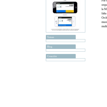
Por 
orqu
la M
falt
Orch
musi
mult
Temas
Blog
Creación