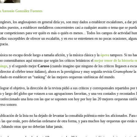
 Antonio González Fuentes
ingleses, los anglosajones en general diría yo, son muy dados a establecer escalafones, a dar pr
ndos puestos, a establecer medalleros concernientes casi a cualquier asunto o tema que se pueda
izar competiciones para ver quién es más o quién es menos... Todos los campos de actividad h
 ellos susceptibles de ofrecer un escalafón, y en eso se entretienen en no pocas ocasiones, algun
gracia.
úsica no escapa desde luego a tamaña afición, y la música clásica y la
ópera
tampoco. Si no ha
po comentábamos aquí mismo que según los críticos británicos el
mejor tenor de la historia e
ingo
, y el segundo mejor
Caruso
(cuando imagino que ninguno de los críticos llegasen a escu
director al célebre tenor italiano), ahora es la prestigiosa y muy seguida revista
Gramophone
la
ñado en establecer un “ranking” de las mejores orquestas sinfónicas del mundo.
lograr el objetivo, la dirección de la revista pidió a sus críticos y corresponsales repartidos por 
o y largo del globo que votasen a sus agrupaciones favoritas, y una vez contados y recontados 
confeccionado una lista con las que se suponen son hoy por hoy las 20 mejores orquestas sinfó
erso sonoro.
ublicación de la lista no ha dejado de levantar la consabida polémica entre los aficionados. Para
s las que están, pero deberían ordenarse de otra forma, y para muchos hay orquestas que están s
, faltando otras que no deberían faltar jamás.