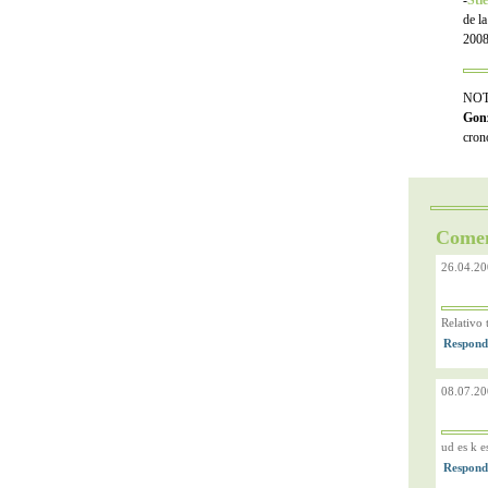
-
Sti
de la
2008
NOTA
Gonz
cron
Comen
26.04.20
Relativo 
08.07.20
ud es k e