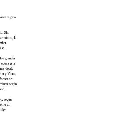
vídeo colgado
do. Sin
armónica, la
mber
esa.
 los grandes
 época está
smas desde
lín y Viena,
fónica de
ambian según
ión.
oy, según
 como un
poder