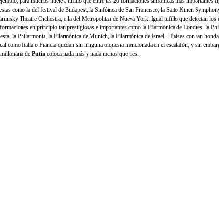
ejemplo, para muchos huele a tufillo que entre las 20 formaciones sinfónicas más importantes f
estas como la del festival de Budapest, la Sinfónica de San Francisco, la Saito Kinen Symphon
ariinsky Theatre Orchestra, o la del Metropolitan de Nueva York. Igual tufillo que detectan los
a formaciones en principio tan prestigiosas e importantes como la Filarmónica de Londres, la Phi
esta, la Philarmonia, la Filarmónica de Munich, la Filarmónica de Israel... Países con tan honda
cal como Italia o Francia quedan sin ninguna orquesta mencionada en el escalafón, y sin embar
imillonaria de
Putin
coloca nada más y nada menos que tres.