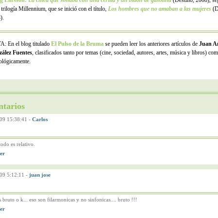
eg Larsson
:
La chica que soñaba con una cerilla y un bidón de gasolina
(Destino, 2008), se
 trilogía Millennium, que se inició con el título,
Los hombres que no amaban a las mujeres
(D
).
: En el blog titulado
El Pulso de la Bruma
se pueden leer los anteriores artículos de
Juan A
ález Fuentes
, clasificados tanto por temas (cine, sociedad, autores, artes, música y libros) co
ológicamente.
tarios
09 15:38:41
-
Carlos
todo es relativo.
09 5:12:11
-
juan jose
s bruto o k... eso son filarmonicas y no sinfonicas.... bruto !!!