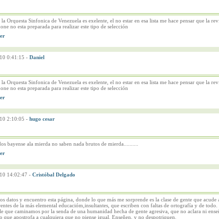
 la Orquesta Sinfonica de Venezuela es exelente, el no estar en esa lista me hace pensar que la rev
e no esta preparada para realizar este tipo de selección
10 0:41:15
-
Daniel
 la Orquesta Sinfonica de Venezuela es exelente, el no estar en esa lista me hace pensar que la rev
e no esta preparada para realizar este tipo de selección
10 2:10:05
-
hugo cesar
os bayense ala mierda no saben nada brutos de mierda..........
10 14:02:47
-
Cristóbal Delgado
s datos y encuentro esta página, donde lo que más me sorprende es la clase de gente que acude a
rentes de la más elemental educacióm,insultantes, que escriben con faltas de ortografía y de todo.
le que caminamos por la senda de una humanidad hecha de gente agresiva, que no aclara ni ense
no que apostrofa a cualquiera que no piense igual. Enseñen, y no despotriquen.