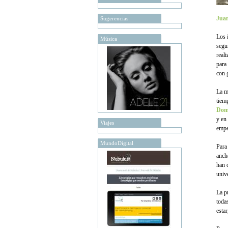
Juan
Sugerencias
Los 
Música
segu
real
para
con 
La m
tiem
Dom
y en 
Viajes
empe
MundoDigital
Para 
anch
han 
univ
La p
toda
estar