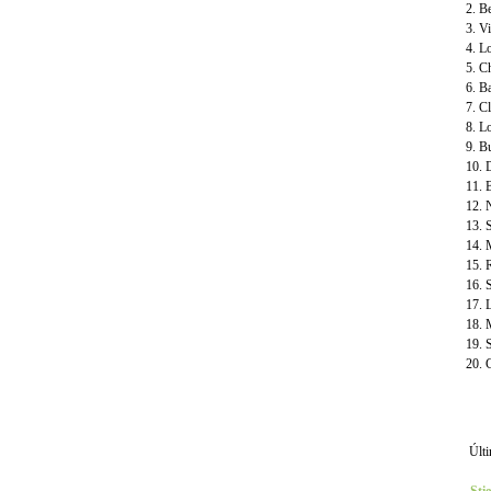
2. B
3. V
4. L
5. C
6. B
7. C
8. L
9. B
10. 
11. 
12. 
13. 
14. 
15. 
16. 
17. 
18. 
19. 
20. 
Últi