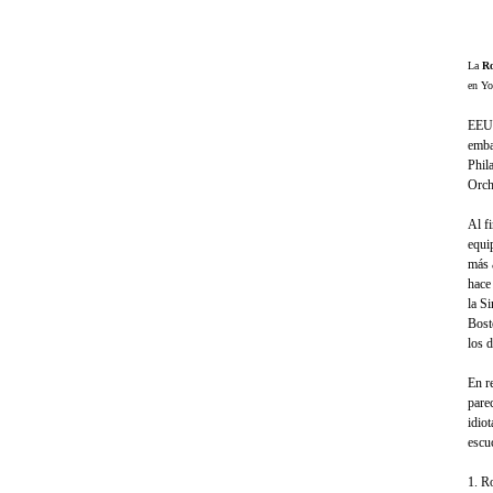
La
Ro
en Yo
EEUU
emba
Phil
Orch
Al f
equi
más 
hace
la S
Bost
los 
En r
pare
idio
escuc
1. R