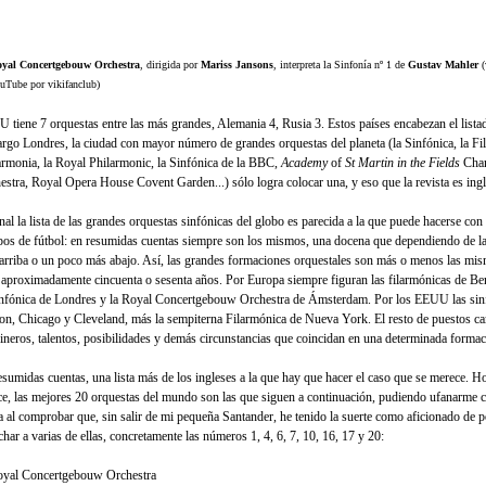
yal Concertgebouw Orchestra
, dirigida por
Mariss Jansons
, interpreta la Sinfonía nº 1 de
Gustav Mahler
(
uTube por vikifanclub)
 tiene 7 orquestas entre las más grandes, Alemania 4, Rusia 3. Estos países encabezan el lista
rgo Londres, la ciudad con mayor número de grandes orquestas del planeta (la Sinfónica, la Fil
armonia, la Royal Philarmonic, la Sinfónica de la BBC,
Academy
of
St Martin in the Fields
Cha
estra, Royal Opera House Covent Garden...) sólo logra colocar una, y eso que la revista es ingl
inal la lista de las grandes orquestas sinfónicas del globo es parecida a la que puede hacerse con
pos de fútbol: en resumidas cuentas siempre son los mismos, una docena que dependiendo de la
arriba o un poco más abajo. Así, las grandes formaciones orquestales son más o menos las mi
 aproximadamente cincuenta o sesenta años. Por Europa siempre figuran las filarmónicas de Ber
infónica de Londres y la Royal Concertgebouw Orchestra de Ámsterdam. Por los EEUU las sin
on, Chicago y Cleveland, más la sempiterna Filarmónica de Nueva York. El resto de puestos c
dineros, talentos, posibilidades y demás circunstancias que coincidan en una determinada formac
esumidas cuentas, una lista más de los ingleses a la que hay que hacer el caso que se merece. H
ce, las mejores 20 orquestas del mundo son las que siguen a continuación, pudiendo ufanarme
ta al comprobar que, sin salir de mi pequeña Santander, he tenido la suerte como aficionado de 
har a varias de ellas, concretamente las números 1, 4, 6, 7, 10, 16, 17 y 20:
oyal Concertgebouw Orchestra