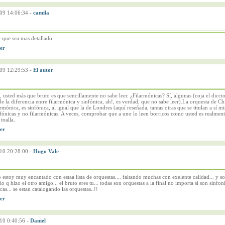
09 14:06:34
-
camila
 que sea mas detallado
09 12:29:53
-
El autor
, usted más que bruto es que sencillamente no sabe leer. ¿Filarmónicas? Sí, algunas (coja el dicci
de la diferencia entre filarmónica y sinfónica, ah!, es verdad, que no sabe leer).La orquesta de C
armónica, es sinfónica, al igual que la de Londres (aquí reseñada, tantas otras que se titulan a sí m
ónicas y no filarmónicas. A veces, comprobar que a uno lo leen borricos como usted es realment
 toalla.
10 20:28:00
-
Hugo Vale
estoy muy encantado con estaa lista de orquestas.... faltando muchas con exelente calidad... y so
o q hizo el otro amigo... el bruto eres tu... todas son orquestas a la final no importa si son sinfon
cas... se estan catalogando las orquestas..!!
10 0:40:56
-
Daniel