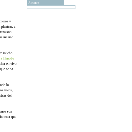
Autores
imeros y
 plantear, a
umana son
as incluso
ce mucho
ra Plácido
char en vivo
 que se ha
todo lo
los votos,
nicas del
 unos son
in tener que