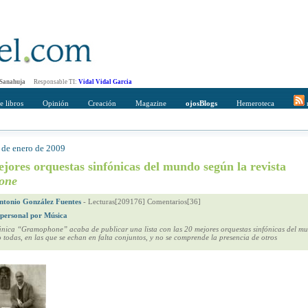
 Sanahuja
Responsable TI:
Vidal Vidal Garcia
e libros
Opinión
Creación
Magazine
ojosBlogs
Hemeroteca
r
 de enero de 2009
mpleto
Direccción de correo del destinatario
jores orquestas sinfónicas del mundo según la revista
one
ntonio González Fuentes
-
Lecturas[209176] Comentarios[36]
 personal por Música
tánica “Gramophone” acaba de publicar una lista con las 20 mejores orquestas sinfónicas del mu
todas, en las que se echan en falta conjuntos, y no se comprende la presencia de otros