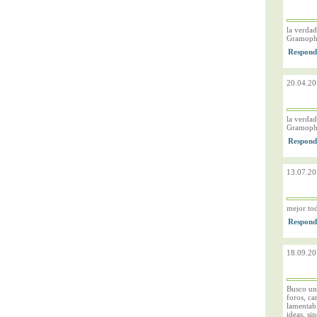
la verdad
Gramophon
20.04.20
la verdad
Gramophon
13.07.20
mejor tod
18.09.20
Busco uno
foros, ca
lamentab
ideas, si