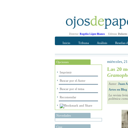
Director:
Rogelio López Blanco
Editora:
Dolores
Inicio
Tribuna
Análisis
Reseñas d
miércoles, 21
Opciones
Recomendar
Su nombre Co
Las 20 me
Imprimir
Gramoph
Buscar por el Autor
Autor:
Juan A
Buscar por el tema
Artes en Blog
La revista bri
Recomendar
polémica como 
Novedades
Cine