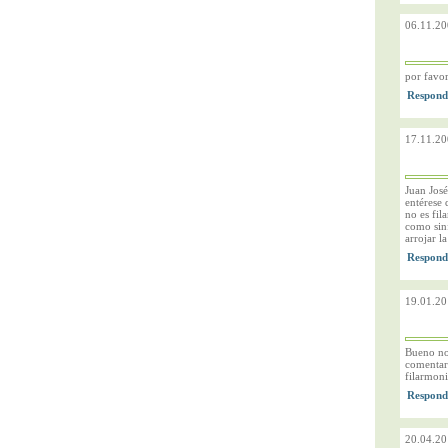
06.11.20
por favor
17.11.20
Juan José
entérese 
no es fil
como sinf
arrojar la
19.01.20
Bueno no 
comentari
filarmoni
20.04.20