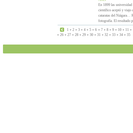
En 1899 las universidad 
científico aceptó y viaj
cataratas del Niágara… R
fotografía. El resultado
-
-
-
-
-
-
-
-
-
-
-
1
2
3
4
5
6
7
8
9
10
11
-
-
-
-
-
-
-
-
-
-
26
27
28
29
30
31
32
33
34
35