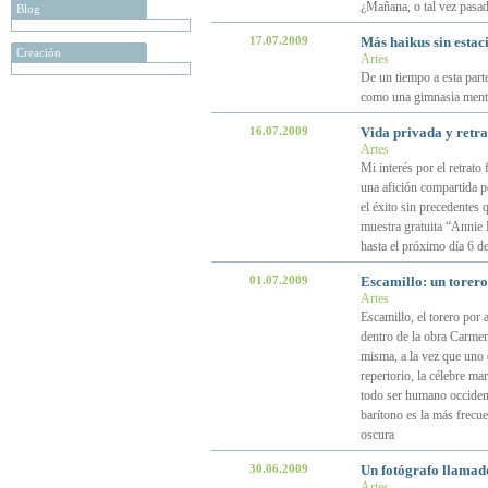
¿Mañana, o tal vez pasad
Blog
17.07.2009
Más haikus sin estac
Creación
Artes
De un tiempo a esta parte 
como una gimnasia mental
16.07.2009
Vida privada y retra
Artes
Mi interés por el retrato
una afición compartida p
el éxito sin precedentes 
muestra gratuita “Annie 
hasta el próximo día 6 d
01.07.2009
Escamillo: un torero
Artes
Escamillo, el torero por 
dentro de la obra Carmen
misma, a la vez que uno 
repertorio, la célebre mar
todo ser humano occidenta
barítono es la más frecu
oscura
30.06.2009
Un fotógrafo llamad
Artes