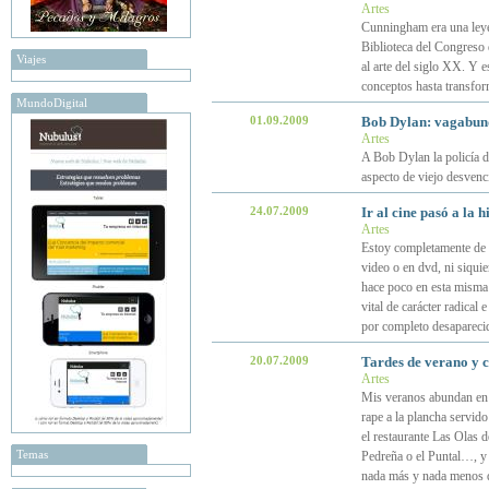
Artes
Cunningham era una leyen
Biblioteca del Congreso d
Viajes
al arte del siglo XX. Y
conceptos hasta transfor
MundoDigital
01.09.2009
Bob Dylan: vagabund
Artes
A Bob Dylan la policía d
aspecto de viejo desvenc
24.07.2009
Ir al cine pasó a la 
Artes
Estoy completamente de a
video o en dvd, ni siqui
hace poco en esta misma p
vital de carácter radical 
por completo desapareci
20.07.2009
Tardes de verano y 
Artes
Mis veranos abundan en p
rape a la plancha servid
el restaurante Las Olas 
Temas
Pedreña o el Puntal…, y 
nada más y nada menos q