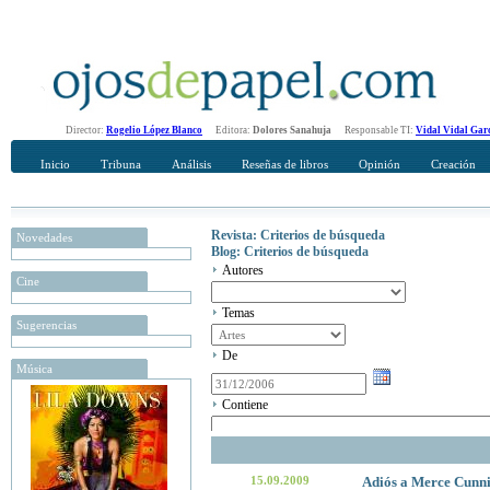
Director:
Rogelio López Blanco
Editora:
Dolores Sanahuja
Responsable TI:
Vidal Vidal Gar
Inicio
Tribuna
Análisis
Reseñas de libros
Opinión
Creación
Revista: Criterios de búsqueda
Novedades
Blog: Criterios de búsqueda
Autores
Cine
Temas
Sugerencias
De
Música
Contiene
15.09.2009
Adiós a Merce Cunni