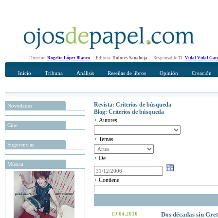
Director:
Rogelio López Blanco
Editora:
Dolores Sanahuja
Responsable TI:
Vidal Vidal Gar
Inicio
Tribuna
Análisis
Reseñas de libros
Opinión
Creación
Revista: Criterios de búsqueda
Novedades
Blog: Criterios de búsqueda
Autores
Cine
Temas
Sugerencias
De
Música
Contiene
19.04.2010
Dos décadas sin Gre