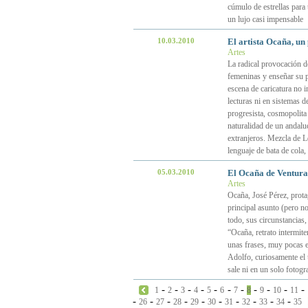
cúmulo de estrellas para
un lujo casi impensable
10.03.2010
El artista Ocaña, un
Artes
La radical provocación d
femeninas y enseñar su 
escena de caricatura no i
lecturas ni en sistemas 
progresista, cosmopolita
naturalidad de un andal
extranjeros. Mezcla de L
lenguaje de bata de cola,
05.03.2010
El Ocaña de Ventura
Artes
Ocaña, José Pérez, prota
principal asunto (pero no
todo, sus circunstancias, 
“Ocaña, retrato intermiten
unas frases, muy pocas e
Adolfo, curiosamente el 
sale ni en un solo fotog
-
-
-
-
-
-
-
-
-
-
-
1
2
3
4
5
6
7
8
9
10
11
-
-
-
-
-
-
-
-
-
-
26
27
28
29
30
31
32
33
34
35