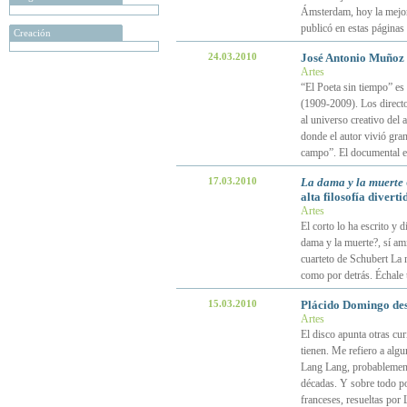
Ámsterdam, hoy la mejor
publicó en estas páginas
Creación
24.03.2010
José Antonio Muñoz R
Artes
“El Poeta sin tiempo” e
(1909-2009). Los directo
al universo creativo del 
donde el autor vivió gran
campo”. El documental e
17.03.2010
La dama y la muerte
alta filosofía diverti
Artes
El corto lo ha escrito y 
dama y la muerte?, sí ami
cuarteto de Schubert La m
como por detrás. Échale u
15.03.2010
Plácido Domingo de
Artes
El disco apunta otras cu
tienen. Me refiero a algu
Lang Lang, probablemente
décadas. Y sobre todo po
franceses, resueltas po