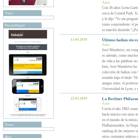
Artes
Con 36 años Greta Garbo 
Viajes
cerca de Central Park. Su
y le dijo “Yo me pregun
como sorprendente: el pe
MundoDigital
se marchó diciendo “¿Po
13.04.2010
Últimos haikus sin e
Artes
José Membrive, mi compañ
es además, como muchos d
da vida a las palabras a
bien, José Membrive ha t
colección de haikus con 
reunido bajo el título “
amigos míos: el profesor
Universidad de Lyon, y e
25.03.2010
La Berliner Philarmo
Artes
Corría el año 1882 cuand
hacía música con unos i
en el mundo de la música
Temas
Philharmoniker, la Orque
ranking de las mejores or
otros conjuntos míticos
Blog