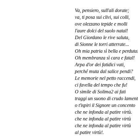
Va, pensiero, sull'ali dorate;
va, ti posa sui clivi, sui colli,
ove olezzano tepide e molli
l'aure dolci del suolo natal!
Del Giordano le rive saluta,
di Sionne le torri atterrate...
Oh mia patria sì bella e perduta
Oh membranza sì cara e fatal!
Arpa d'or dei fatidici vati,
perché muta dal salice pendi?
Le memorie nel petto raccendi,
ci favella del tempo che fu!
O simile di Solima2 ai fati
traggi un suono di crudo lament
o t'ispiri il Signore un concento
che ne infonda al patire virtù.
che ne infonda al patire virtù
che ne infonda al patire virtù
al patire virtù!.