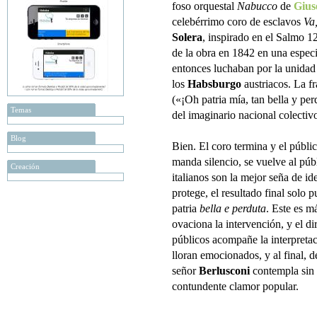
foso orquestal
Nabucco
de
Gius
celebérrimo coro de esclavos
Va
Solera
, inspirado en el Salmo 12
de la obra en 1842 en una especi
entonces luchaban por la unidad 
los
Habsburgo
austriacos. La fr
(«¡Oh patria mía, tan bella y pe
Temas
del imaginario nacional colectivo
Blog
Bien. El coro termina y el públi
manda silencio, se vuelve al públ
Creación
italianos son la mejor seña de ide
protege, el resultado final solo 
patria
bella e perduta
. Este es m
ovaciona la intervención, y el dir
públicos acompañe la interpretac
lloran emocionados, y al final, d
señor
Berlusconi
contempla sin 
contundente clamor popular.