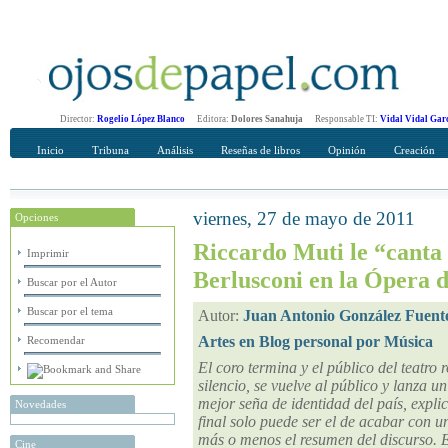
Director:
Rogelio López Blanco
Editora:
Dolores Sanahuja
Responsable TI:
Vidal Vidal Gar
Inicio
Tribuna
Análisis
Reseñas de libros
Opinión
Creación
viernes, 27 de mayo de 2011
Opciones
Recomendar
Su nombre Completo
Riccardo Muti le “canta 
Imprimir
Berlusconi en la Ópera
Buscar por el Autor
Buscar por el tema
Autor:
Juan Antonio González Fuent
Artes en Blog personal por Música
Recomendar
El coro termina y el público del teatr
silencio, se vuelve al público y lanza un
mejor seña de identidad del país, explica
Novedades
final solo puede ser el de acabar con un
más o menos el resumen del discurso. El
Cine